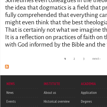
Sometimes even colleagues in the theolog
the idea that dogmatics is a field that 
fully comprehended that everything ca
might even think that the best theologian
That is certainly not what we imagine th
It is a reflection on practices of faith on
with God informed by the Bible and the 
Pages
1
2
3
next ›
NEWS
INSTITUTE
ACADEMIA
News
About us
Application
Events
Historical overview
Degrees