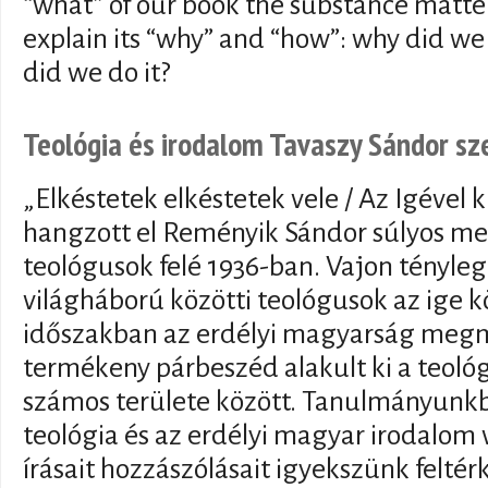
“what” of our book the substance matter 
explain its “why” and “how”: why did we
did we do it?
Teológia és irodalom Tavaszy Sándor s
„Elkéstetek elkéstetek vele / Az Igével k
hangzott el Reményik Sándor súlyos meg
teológusok felé 1936-ban. Vajon tényleg
világháború közötti teológusok az ige kö
időszakban az erdélyi magyarság meg
termékeny párbeszéd alakult ki a teológ
számos területe között. Tanulmányunk
teológia és az erdélyi magyar irodalom
írásait hozzászólásait igyekszünk feltér