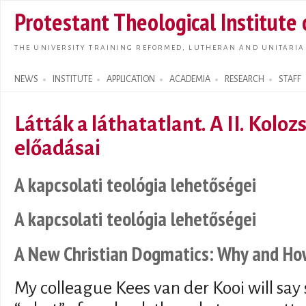
Skip t
Protestant Theological Institute
main
conte
THE UNIVERSITY TRAINING REFORMED, LUTHERAN AND UNITARIA
NEWS
INSTITUTE
APPLICATION
ACADEMIA
RESEARCH
STAFF
Search form
Látták a láthatatlant. A II. Kolo
előadásai
A kapcsolati teológia lehetőségei
A kapcsolati teológia lehetőségei
A New Christian Dogmatics: Why and H
My colleague Kees van der Kooi will sa