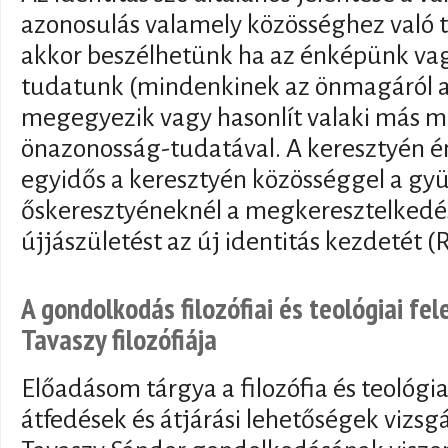
azonosulás valamely közösséghez való 
akkor beszélhetünk ha az énképünk va
tudatunk (mindenkinek az önmagáról al
megegyezik vagy hasonlít valaki más m
önazonosság-tudatával. A keresztyén ént
egyidős a keresztyén közösséggel a gyü
őskeresztyéneknél a megkeresztelkedés
újjászületést az új identitás kezdetét (
A gondolkodás filozófiai és teológiai fe
Tavaszy filozófiája
Előadásom tárgya a filozófia és teológia 
átfedések és átjárási lehetőségek vizsg