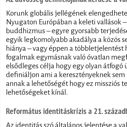
Korunk globális jellégének elengedhete
Nyugaton Európában a keleti vallások –
buddhizmus – egyre gyorsabb terjedése
egyik legkomolyabb akadálya a közös 
hiánya – vagy éppen a többletjelentést 
fogalmak egymásnak való óvatlan megf
elsődleges célja hogy egy olyan átfog
definiáljon ami a keresztényeknek sem
annak a lehetőségét hogy ez missziós te
lehetőségeket kínál.
Református identitáskrízis a 21. száza
Az identitás szó általános jelentése a v