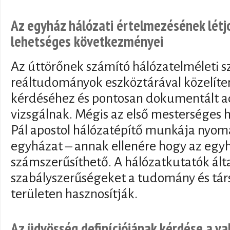
Az egyház hálózati értelmezésének létj
lehetséges következményei
Az úttörőnek számító hálózatelméleti 
reáltudományok eszköztárával közelíte
kérdéséhez és pontosan dokumentált 
vizsgálnak. Mégis az első mesterséges h
Pál apostol hálózatépítő munkája nyomá
egyházat – annak ellenére hogy az egy
számszerűsíthető. A hálózatkutatók álta
szabályszerűségeket a tudomány és tár
területen hasznosítják.
Az üdvösség definíciójának kérdése a v