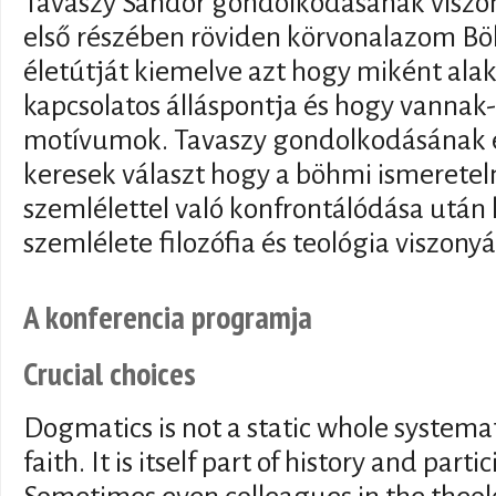
Tavaszy Sándor gondolkodásának viszo
első részében röviden körvonalazom Bö
életútját kiemelve azt hogy miként alak
kapcsolatos álláspontja és hogy vannak
motívumok. Tavaszy gondolkodásának 
keresek választ hogy a böhmi ismeretel
szemlélettel való konfrontálódása után
szemlélete filozófia és teológia viszonyá
A konferencia programja
Crucial choices
Dogmatics is not a static whole systemat
faith. It is itself part of history and partici