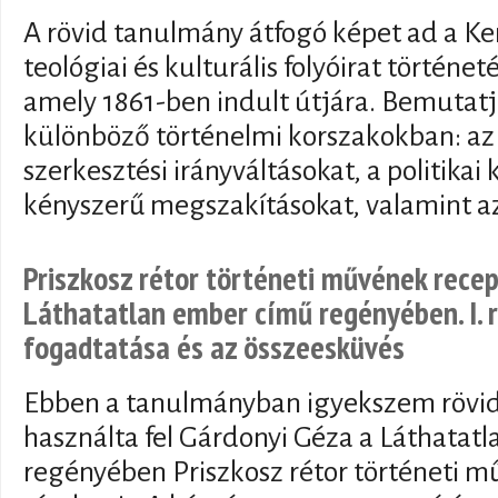
A rövid tanulmány átfogó képet ad a K
teológiai és kulturális folyóirat történet
amely 1861-ben indult útjára. Bemutatj
különböző történelmi korszakokban: az 
szerkesztési irányváltásokat, a politika
kényszerű megszakításokat, valamint az
Priszkosz rétor történeti művének rece
Láthatatlan ember című regényében. I. 
fogadtatása és az összeesküvés
Ebben a tanulmányban igyekszem rövi
használta fel Gárdonyi Géza a Láthatat
regényében Priszkosz rétor történeti 