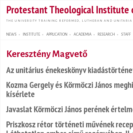
Skip t
Protestant Theological Institute
main
conte
THE UNIVERSITY TRAINING REFORMED, LUTHERAN AND UNITARIA
NEWS
INSTITUTE
APPLICATION
ACADEMIA
RESEARCH
STAFF
Search form
Keresztény Magvető
Az unitárius énekeskönyv kiadástörténe
Kozma Gergely és Körmöczi János meghi
kísérlete
Javaslat Körmöczi János perének értel
Priszkosz rétor történeti művének rece