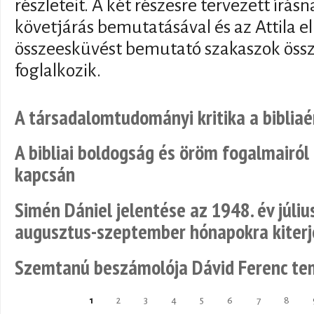
részleteit. A két részesre tervezett írásn
követjárás bemutatásával és az Attila el
összeesküvést bemutató szakaszok össz
foglalkozik.
A társadalomtudományi kritika a biblia
A bibliai boldogság és öröm fogalmairól 
kapcsán
Simén Dániel jelentése az 1948. év július
augusztus-szeptember hónapokra kiterje
Szemtanú beszámolója Dávid Ferenc te
1
2
3
4
5
6
7
8
Pages