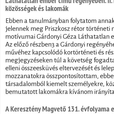
Láthatatlan ember című regényében. II. 
közösségek és lakomák
Ebben a tanulmányban folytatom annak 
jelennek meg Priszkosz rétor történeti 
motívumai Gárdonyi Géza Láthatatlan 
Az előző részben3 a Gárdonyi regényéhe
művéhez kapcsolódó kortörténeti és rész
megjegyzéseken túl a követség fogadtatá
elleni összeesküvés eltervezését és lel
mozzanatokra összpontosítottam, ebbe
társadalomból kiemelt személyekre, kö
bemutatott lakomákra kívánom irányítan
A Keresztény Magvető 131. évfolyama e