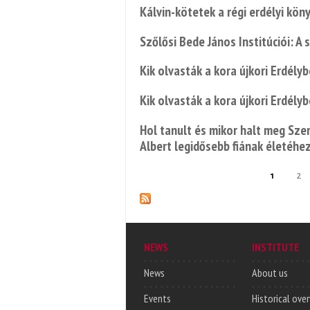
Kálvin-kötetek a régi erdélyi kö
Szőlősi Bede János Institúciói: A
Kik olvasták a kora újkori Erdély
Kik olvasták a kora újkori Erdély
Hol tanult és mikor halt meg Sze
Albert legidősebb fiának életéhe
1
2
Pages
NEWS
INSTITUTE
News
About us
Events
Historical ove