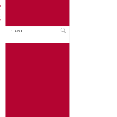
U
N
O
Search