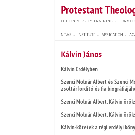
Protestant Theolog
THE UNIVERSITY TRAINING REFORMED
NEWS
INSTITUTE
APPLICATION
AC
Search form
Kálvin János
Kálvin Erdélyben
Szenci Molnár Albert és Szenci Mo
zsoltárfordító és fia biográfiájá
Szenci Molnár Albert, Kálvin örö
Szenci Molnár Albert, Kálvin örö
Kálvin-kötetek a régi erdélyi kö