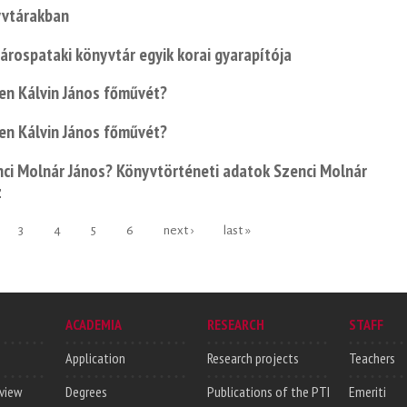
nyvtárakban
 sárospataki könyvtár egyik korai gyarapítója
ben Kálvin János főművét?
ben Kálvin János főművét?
nci Molnár János? Könyvtörténeti adatok Szenci Molnár
z
3
4
5
6
next ›
last »
ACADEMIA
RESEARCH
STAFF
Application
Research projects
Teachers
rview
Degrees
Publications of the PTI
Emeriti