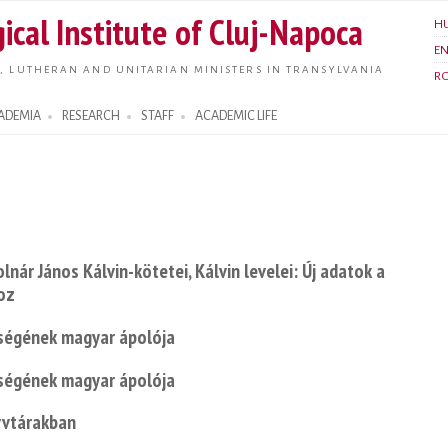
Skip to
ical Institute of Cluj-Napoca
H
main
E
content
, LUTHERAN AND UNITARIAN MINISTERS IN TRANSYLVANIA
R
ADEMIA
RESEARCH
STAFF
ACADEMIC LIFE
lnár János Kálvin-kötetei, Kálvin levelei: Új adatok a
hoz
kségének magyar ápolója
kségének magyar ápolója
nyvtárakban