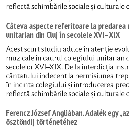
reflectă schimbările sociale și culturale 
Câteva aspecte referitoare la predarea m
unitarian din Cluj în secolele XVI–XIX
Acest scurt studiu aduce în atenție evoluț
muzicale în cadrul colegiului unitarian 
secolelor XVI–XIX. De la interdicția ins
cântatului indecent la permisiunea trept
în incinta colegiului și introducerea pred
reflectă schimbările sociale și culturale 
Ferencz József Angliában. Adalék egy „az
ösztöndíj történetéhez