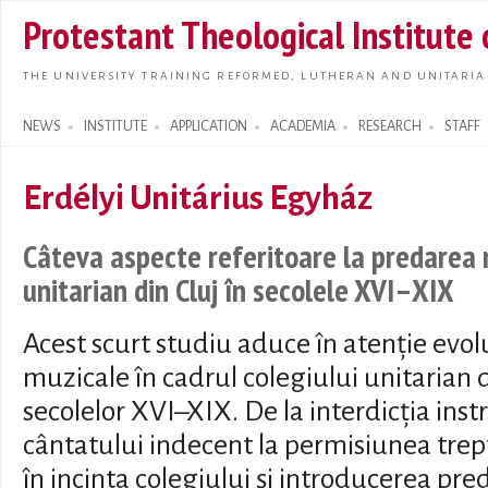
Skip t
Protestant Theological Institute
main
conte
THE UNIVERSITY TRAINING REFORMED, LUTHERAN AND UNITARIA
NEWS
INSTITUTE
APPLICATION
ACADEMIA
RESEARCH
STAFF
Search form
Erdélyi Unitárius Egyház
Câteva aspecte referitoare la predarea m
unitarian din Cluj în secolele XVI–XIX
Acest scurt studiu aduce în atenție evoluț
muzicale în cadrul colegiului unitarian 
secolelor XVI–XIX. De la interdicția ins
cântatului indecent la permisiunea trept
în incinta colegiului și introducerea pred