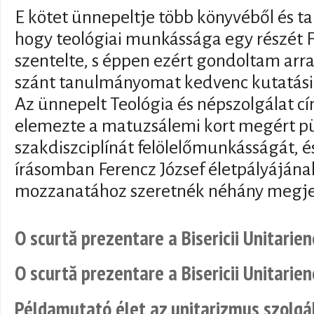
E kötet ünnepeltje több könyvéből és ta
hogy teológiai munkássága egy részét F
szentelte, s éppen ezért gondoltam arr
szánt tanulmányomat kedvenc kutatási 
Az ünnepelt Teológia és népszolgálat 
elemezte a matuzsálemi kort megért p
szakdiszciplínát felölelőmunkásságát, é
írásomban Ferencz József életpályájána
mozzanatához szeretnék néhány megjeg
O scurtă prezentare a Bisericii Unitarien
O scurtă prezentare a Bisericii Unitarien
Példamutató élet az unitarizmus szolgá