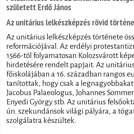
született Erdő János
Az unitárius lelkészképzés rövid történ
Az unitárius lelkészképzés története ös
reformációjával. Az erdélyi protestanti
1566-tól folyamatosan Kolozsvárott ké
hirdetésére rendelt papjait. Az unitáriu
főiskolájában a 16. században rangos e
tanítottak, hogy csak a legnagyobbakat
Jacobus Palaeologus, Johannes Sommer, 
Enyedi György stb. Az unitárius felsőokta
ún. szekundánsok világi pályára, a tóg
szolgálatra készültek.