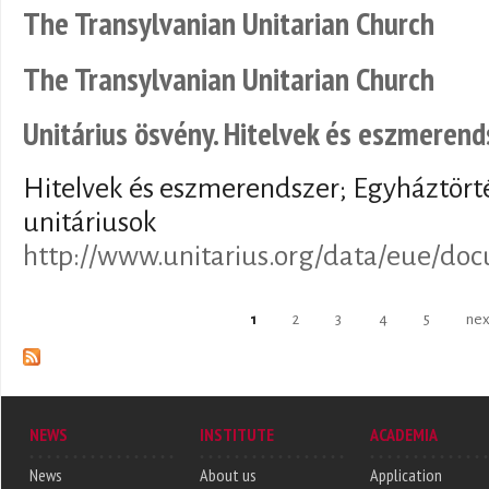
The Transylvanian Unitarian Church
The Transylvanian Unitarian Church
Unitárius ösvény. Hitelvek és eszmerend
Hitelvek és eszmerendszer; Egyháztörté
unitáriusok
http://www.unitarius.org/data/eue/do
Pages
1
2
3
4
5
nex
NEWS
INSTITUTE
ACADEMIA
News
About us
Application