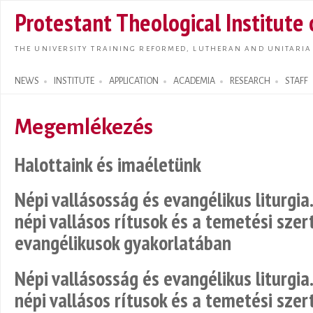
Skip t
Protestant Theological Institute
main
conte
THE UNIVERSITY TRAINING REFORMED, LUTHERAN AND UNITARIA
NEWS
INSTITUTE
APPLICATION
ACADEMIA
RESEARCH
STAFF
Search form
Megemlékezés
Halottaink és imaéletünk
Népi vallásosság és evangélikus liturgi
népi vallásos rítusok és a temetési szer
evangélikusok gyakorlatában
Népi vallásosság és evangélikus liturgi
népi vallásos rítusok és a temetési szer