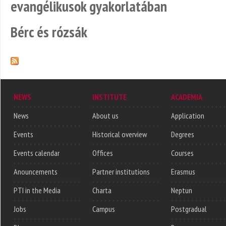
evangélikusok gyakorlatában
Bérc és rózsák
NEWS
INSTITUTE
ACADEMIA
News
About us
Application
Events
Historical overview
Degrees
Events calendar
Offices
Courses
Anouncements
Partner institutions
Erasmus
PTI in the Media
Charta
Neptun
Jobs
Campus
Postgradual