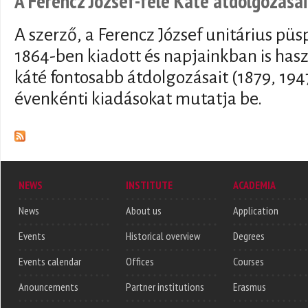
A Ferencz József-féle Káté átdolgozásai
A szerző, a Ferencz József unitárius püsp
1864-ben kiadott és napjainkban is hasz
káté fontosabb átdolgozásait (1879, 1947
évenkénti kiadásokat mutatja be.
NEWS
INSTITUTE
ACADEMIA
News
About us
Application
Events
Historical overview
Degrees
Events calendar
Offices
Courses
Anouncements
Partner institutions
Erasmus