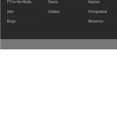
PTI in the Media
Charta
Neptun
Jobs
Campus
Postgradual
Blogs
Resources