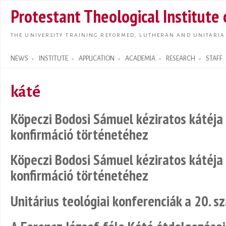
Skip t
Protestant Theological Institute
main
conte
THE UNIVERSITY TRAINING REFORMED, LUTHERAN AND UNITARIA
NEWS
INSTITUTE
APPLICATION
ACADEMIA
RESEARCH
STAFF
Search form
káté
Köpeczi Bodosi Sámuel kéziratos kátéja -
konfirmáció történetéhez
Köpeczi Bodosi Sámuel kéziratos kátéja -
konfirmáció történetéhez
Unitárius teológiai konferenciák a 20. 