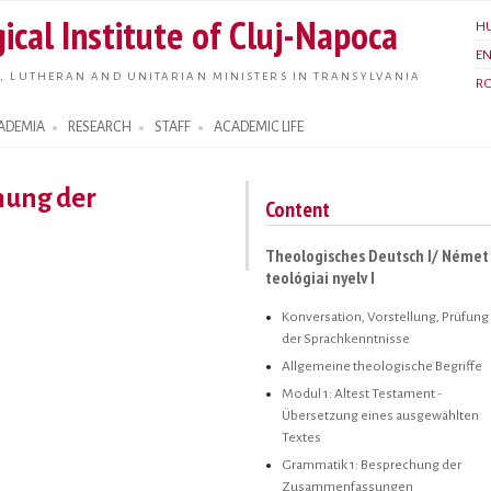
Skip to
ical Institute of Cluj-Napoca
H
main
E
content
, LUTHERAN AND UNITARIAN MINISTERS IN TRANSYLVANIA
R
ADEMIA
RESEARCH
STAFF
ACADEMIC LIFE
hung der
Content
Theologisches Deutsch I/ Német
teológiai nyelv I
Konversation, Vorstellung, Prüfung
der Sprachkenntnisse
Allgemeine theologische Begriffe
Modul 1: Altest Testament -
Übersetzung eines ausgewählten
Textes
Grammatik 1: Besprechung der
Zusammenfassungen