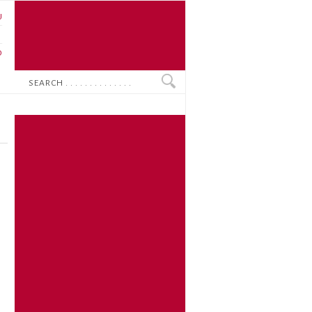
U
N
O
Search