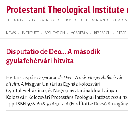
Skip t
Protestant Theological Institute
main
conte
THE UNIVERSITY TRAINING REFORMED, LUTHERAN AND UNITARIA
NEWS
INSTITUTE
APPLICATION
ACADEMIA
RESEARCH
STAFF
Search form
Disputatio de Deo... A második
gyulafehérvári hitvita
Heltai Gáspár
:
Disputatio de Deo... A második gyulafehérvári
hitvita
. A Magyar Unitárius Egyház Kolozsvári
Gyűjtőlevéltárának és Nagykönyvtárának kiadványai.
Kolozsvár: Kolozsvári Protestáns Teológiai Intézet 2024. 12.
1 pp. ISBN 978-606-95647-7-6 (Fordította:
Dezső Buzogány