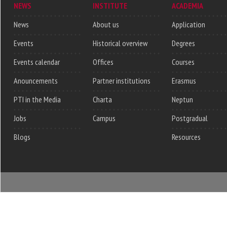
NEWS
INSTITUTE
ACADEMIA
News
About us
Application
Events
Historical overview
Degrees
Events calendar
Offices
Courses
Anouncements
Partner institutions
Erasmus
PTI in the Media
Charta
Neptun
Jobs
Campus
Postgradual
Blogs
Resources