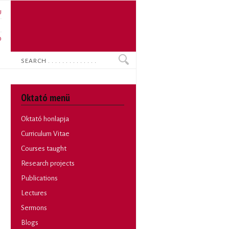
U
N
O
Search
Oktató menü
Oktató honlapja
Curriculum Vitae
Courses taught
Research projects
Publications
Lectures
Sermons
Blogs