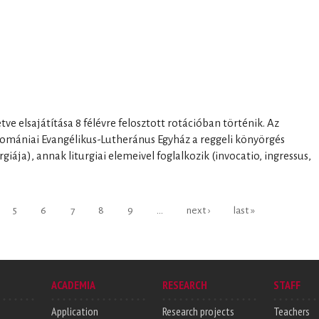
I
letve elsajátítása 8 félévre felosztott rotációban történik. Az
a Romániai Evangélikus-Lutheránus Egyház a reggeli könyörgés
giája), annak liturgiai elemeivel foglalkozik (invocatio, ingressus,
5
6
7
8
9
…
next ›
last »
ACADEMIA
RESEARCH
STAFF
Application
Research projects
Teachers