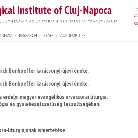
Skip to
ical Institute of Cluj-Napoca
H
main
E
content
, LUTHERAN AND UNITARIAN MINISTERS IN TRANSYLVANIA
R
ADEMIA
RESEARCH
STAFF
ACADEMIC LIFE
ich Bonhoeffer karácsonyi-újévi éneke.
ich Bonhoeffer karácsonyi-újévi éneke.
z erdélyi magyar evangélikus úrvacsorai liturgia.
lógia és gyülekezetszerűség feszültségében.
sora-liturgiájának ismertetése