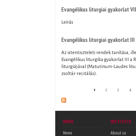
Evangélikus liturgiai gyakorlat VI
Leírás
Evangélikus liturgiai gyakorlat III
Az istentiszteleti rendek tanítása, il
Evangélikus liturgika gyakorlat III 
liturgiájával (Matutinum-Laudes litur
zsoltár-recitálás).
Pages
1
2
3
4
NEWS
INSTITUTE
News
About us