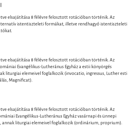
I
letve elsajátítása 8 félévre felosztott rotációban történik. Az
lternatív istentiszteleti formákat, illetve rendhagyó istentiszteleti
tókat.
letve elsajátítása 8 félévre felosztott rotációban történik. Az
a Romániai Evangélikus-Lutheránus Egyház a estii könyörgés
ak liturgiai elemeivel foglalkozik (invocatio, ingressus, Luther esti
álás, Magnificat).
letve elsajátítása 8 félévre felosztott rotációban történik. Az
 Romániai Evangélikus-Lutheránus Egyház vasárnapi és ünnepi
a), annak liturgiai elemeivel foglalkozik (ordinárium, proprium).