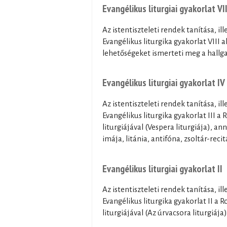
Evangélikus liturgiai gyakorlat VII
Az istentiszteleti rendek tanítása, il
Evangélikus liturgika gyakorlat VIII a
lehetőségeket ismerteti meg a hallga
Evangélikus liturgiai gyakorlat IV
Az istentiszteleti rendek tanítása, il
Evangélikus liturgika gyakorlat III 
liturgiájával (Vespera liturgiája), ann
imája, litánia, antifóna, zsoltár-recit
Evangélikus liturgiai gyakorlat II
Az istentiszteleti rendek tanítása, il
Evangélikus liturgika gyakorlat II a
liturgiájával (Az úrvacsora liturgiáj