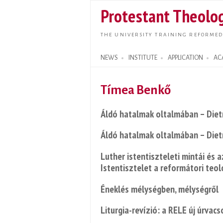
Protestant Theolog
THE UNIVERSITY TRAINING REFORMED
NEWS
INSTITUTE
APPLICATION
AC
Search form
Tímea Benkő
Áldó hatalmak oltalmában – Dietr
Áldó hatalmak oltalmában – Dietr
Luther istentiszteleti mintái és a
Istentisztelet a reformátori teo
Éneklés mélységben, mélységről
Liturgia-revízió: a RELE új úrvac