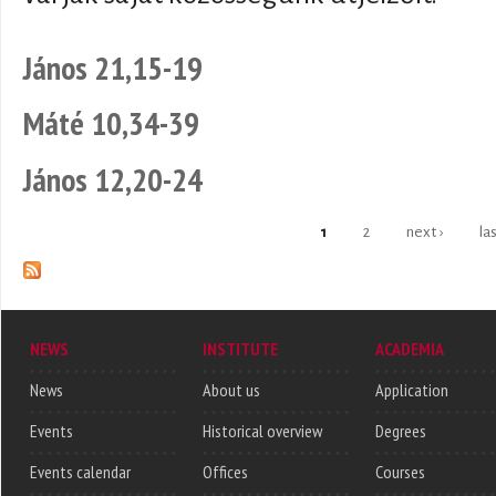
János 21,15-19
Máté 10,34-39
János 12,20-24
1
2
next ›
la
Pages
NEWS
INSTITUTE
ACADEMIA
News
About us
Application
Events
Historical overview
Degrees
Events calendar
Offices
Courses