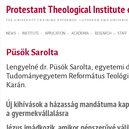
Skip t
Protestant Theological Institute
main
conte
THE UNIVERSITY TRAINING REFORMED, LUTHERAN AND UNITARIA
NEWS
INSTITUTE
APPLICATION
ACADEMIA
RESEARCH
STAFF
Search form
Püsök Sarolta
Lengyelné dr. Püsök Sarolta, egyetemi 
Tudományegyetem Református Teológia
Karán.
Új kihívások a házasság mandátuma kapc
a gyermekvállalásra
Jézus imádkozik, amikor népszerűvé váli