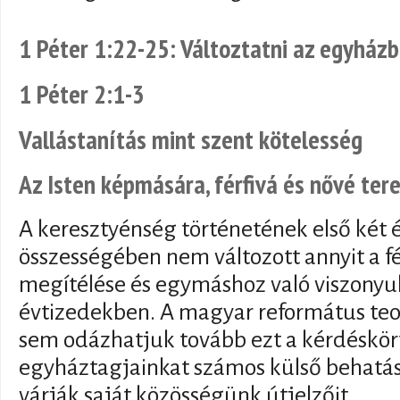
1 Péter 1:22-25: Változtatni az egyházb
1 Péter 2:1-3
Vallástanítás mint szent kötelesség
Az Isten képmására, férfivá és nővé te
A keresztyénség történetének első két
összességében nem változott annyit a fé
megítélése és egymáshoz való viszonyul
évtizedekben. A magyar református teo
sem odázhatjuk tovább ezt a kérdéskört
egyháztagjainkat számos külső behatás 
várják saját közösségünk útjelzőit.