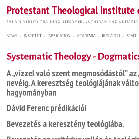
Skip t
Protestant Theological Institute
main
conte
THE UNIVERSITY TRAINING REFORMED, LUTHERAN AND UNITARIA
NEWS
INSTITUTE
APPLICATION
ACADEMIA
RESEARCH
STAFF
Search form
Systematic Theology - Dogmatic
A „vízzel való szent megmosódástól” az „
nevéig. A keresztség teológiájának válto
hagyományban
Dávid Ferenc prédikációi
Bevezetés a keresztény teológiába.