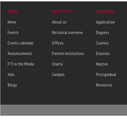
NEWS
INSTITUTE
ACADEMIA
News
About us
Application
Events
Historical overview
Degrees
Events calendar
Offices
Courses
Anouncements
Partner institutions
Erasmus
PTI in the Media
Charta
Neptun
Jobs
Campus
Postgradual
Blogs
Resources