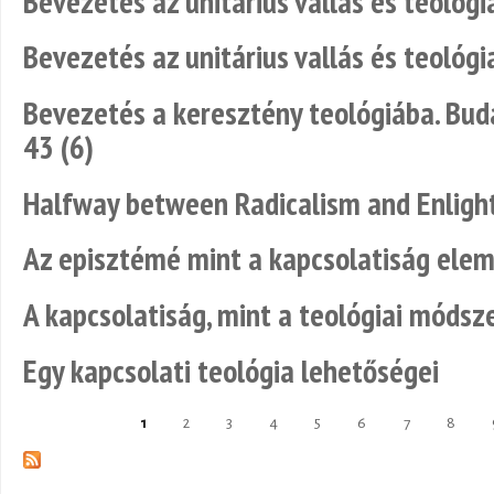
Bevezetés az unitárius vallás és teológi
Bevezetés az unitárius vallás és teológi
Bevezetés a keresztény teológiába. Buda
43 (6)
Halfway between Radicalism and Enlig
Az episztémé mint a kapcsolatiság ele
A kapcsolatiság, mint a teológiai móds
Egy kapcsolati teológia lehetőségei
1
2
3
4
5
6
7
8
Pages