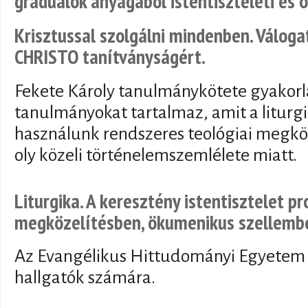
graduálok anyagából istentiszteleti és o
Krisztussal szolgálni mindenben. Válog
CHRISTO tanítványságért.
Fekete Károly tanulmánykötete gyakorla
tanulmányokat tartalmaz, amit a liturg
használunk rendszeres teológiai megköz
oly közeli történelemszemlélete miatt.
Liturgika. A keresztény istentisztelet p
megközelítésben, ökumenikus szellemb
Az Evangélikus Hittudományi Egyetem L
hallgatók számára.