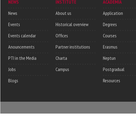
NEWS
INSTITUTE
ACADEMIA
News
About us
Application
Events
Historical overview
Degrees
Events calendar
Offices
Courses
Anouncements
Partner institutions
Erasmus
PTI in the Media
Charta
Neptun
Jobs
Campus
Postgradual
Blogs
Resources