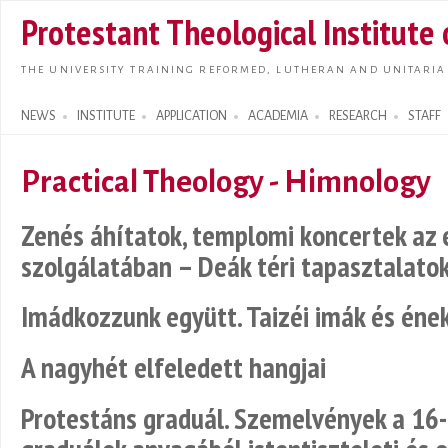
Skip t
Protestant Theological Institute
main
conte
THE UNIVERSITY TRAINING REFORMED, LUTHERAN AND UNITARIA
NEWS
INSTITUTE
APPLICATION
ACADEMIA
RESEARCH
STAFF
Search form
Practical Theology - Himnology
Zenés áhítatok, templomi koncertek az 
szolgálatában – Deák téri tapasztalatok
Imádkozzunk együtt. Taizéi imák és éne
A nagyhét elfeledett hangjai
Protestáns graduál. Szemelvények a 16-