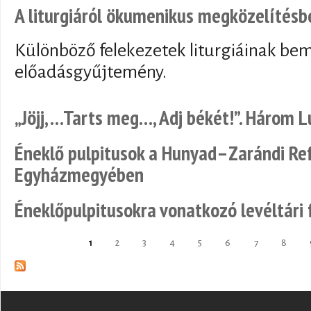
A liturgiáról ökumenikus megközelítésb
Különböző felekezetek liturgiáinak bem
előadásgyűjtemény.
„Jöjj, …Tarts meg…, Adj békét!”. Három 
Éneklő pulpitusok a Hunyad–Zarándi R
Egyházmegyében
Éneklőpulpitusokra vonatkozó levéltári 
1
2
3
4
5
6
7
8
Pages