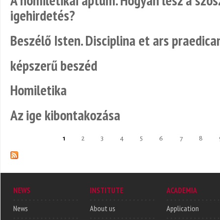
A homiletikai aptum. Hogyan lesz a szós
igehirdetés?
Beszélő Isten. Disciplina et ars praedica
képszerű beszéd
Homiletika
Az ige kibontakozása
1
2
3
4
5
6
7
8
Pages
NEWS
INSTITUTE
ACADEMIA
News
About us
Application