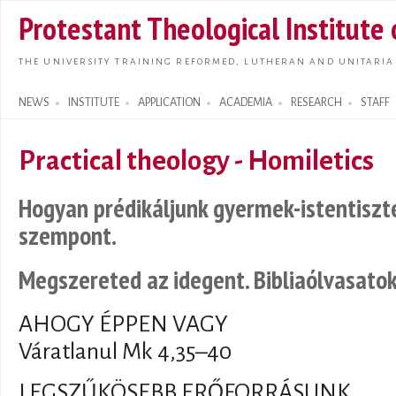
Skip t
Protestant Theological Institute
main
conte
THE UNIVERSITY TRAINING REFORMED, LUTHERAN AND UNITARIA
NEWS
INSTITUTE
APPLICATION
ACADEMIA
RESEARCH
STAFF
Search form
Practical theology - Homiletics
Hogyan prédikáljunk gyermek-istentiszt
szempont.
Megszereted az idegent. Bibliaólvasatok 
AHOGY ÉPPEN VAGY
Váratlanul Mk 4,35–40
LEGSZŰKÖSEBB ERŐFORRÁSUNK