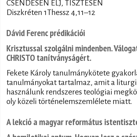
CSENDESEN ÉLJ, TISZTESEN
Diszkréten 1Thessz 4,11–12
Dávid Ferenc prédikációi
Krisztussal szolgálni mindenben. Válog
CHRISTO tanítványságért.
Fekete Károly tanulmánykötete gyakorla
tanulmányokat tartalmaz, amit a liturg
használunk rendszeres teológiai megköz
oly közeli történelemszemlélete miatt.
A lekció a magyar református istentiszt