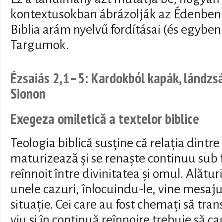
kontextusokban ábrázolják az Édenben 
Biblia arám nyelvű fordításai (és egyben
Targumok.
Ézsaiás 2,1–5: Kardokból kapák, lándzs
Sionon
Exegeza omiletică a textelor biblice
Teologia biblică susține că relația dint
maturizează și se renaște continuu sub 
reînnoit între divinitatea și omul. Alături
unele cazuri, înlocuindu-le, vine mesaju
situație. Cei care au fost chemați să tra
viu și în continuă reînnoire trebuie să ca