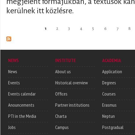
megjelent formájukban, a textusok kano
kerülnek itt közlésre.
Pages
1
2
3
4
5
6
7
8
NEWS
INSTITUTE
ACADEMIA
News
About us
Application
Events
Historical overview
Degrees
Events calendar
Offices
Courses
Anouncements
Partner institutions
Erasmus
PTI in the Media
Charta
Neptun
Jobs
Campus
Postgradual