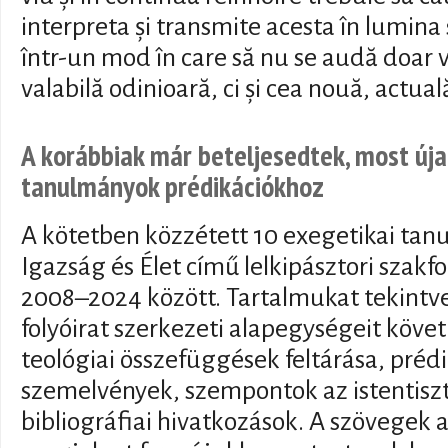
interpreta și transmite acesta în lumina s
într-un mod în care să nu se audă doar 
valabilă odinioară, ci și cea nouă, actual
A korábbiak már beteljesedtek, most új
tanulmányok prédikációkhoz
A kötetben közzétett 10 exegetikai ta
Igazság és Élet című lelkipásztori szakf
2008–2024 között. Tartalmukat tekintve
folyóirat szerkezeti alapegységeit követ
teológiai összefüggések feltárása, prédi
szemelvények, szempontok az istentiszte
bibliográfiai hivatkozások. A szövegek a