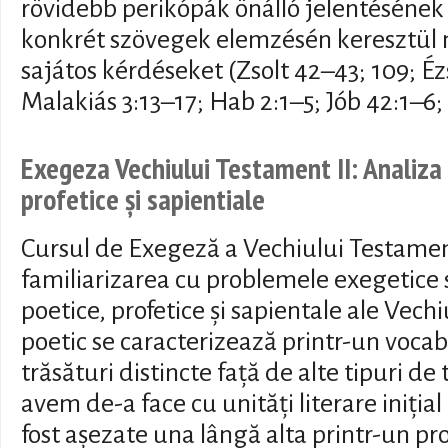
rövidebb perikópák önálló jelentésének 
konkrét szövegek elemzésén keresztül 
sajátos kérdéseket (Zsolt 42–43; 109; Éz
Malakiás 3:13–17; Hab 2:1–5; Jób 42:1–6; 
Exegeza Vechiului Testament II: Analiza 
profetice și sapientiale
Cursul de Exegeză a Vechiului Testamen
familiarizarea cu problemele exegetice s
poetice, profetice și sapientale ale Vec
poetic se caracterizează printr-un vocabu
trăsături distincte față de alte tipuri de 
avem de-a face cu unități literare iniți
fost așezate una lângă alta printr-un pro