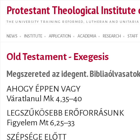
Skip t
Protestant Theological Institute
main
conte
THE UNIVERSITY TRAINING REFORMED, LUTHERAN AND UNITARIA
NEWS
INSTITUTE
APPLICATION
ACADEMIA
RESEARCH
STAFF
Search form
Old Testament - Exegesis
Megszereted az idegent. Bibliaólvasatok 
AHOGY ÉPPEN VAGY
Váratlanul Mk 4,35–40
LEGSZŰKÖSEBB ERŐFORRÁSUNK
Figyelem Mt 6,25–33
SZÉPSÉGE ELŐTT