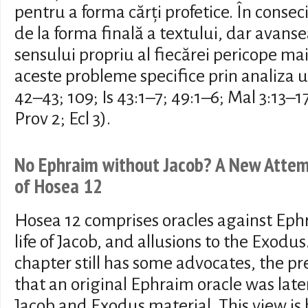
pentru a forma cărți profetice. În conse
de la forma finală a textului, dar avans
sensului propriu al fiecărei pericope mai
aceste probleme specifice prin analiza u
42–43; 109; Is 43:1–7; 49:1–6; Mal 3:13–1
Prov 2; Ecl 3).
No Ephraim without Jacob? A New Attemp
of Hosea 12
Hosea 12 comprises oracles against Ephr
life of Jacob, and allusions to the Exodus
chapter still has some advocates, the p
that an original Ephraim oracle was la
Jacob and Exodus material. This view is