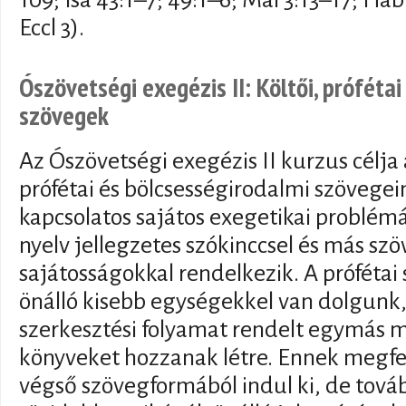
Eccl 3).
Ószövetségi exegézis II: Költői, próféta
szövegek
Az Ószövetségi exegézis II kurzus célja
prófétai és bölcsességirodalmi szövege
kapcsolatos sajátos exegetikai problém
nyelv jellegzetes szókinccsel és más szö
sajátosságokkal rendelkezik. A próféta
önálló kisebb egységekkel van dolgunk
szerkesztési folyamat rendelt egymás me
könyveket hozzanak létre. Ennek megfe
végső szövegformából indul ki, de tová