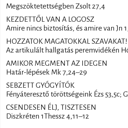
Megszöktetettségben Zsolt 27,4
KEZDETTŐL VAN A LOGOSZ
Amire nincs biztosítás, és amire van Jn 1
HOZZATOK MAGATOKKAL SZAVAKAT!
Az artikulált hallgatás peremvidékén Hó
AMIKOR MEGMENT AZ IDEGEN
Határ-lépések Mk 7,24–29
SEBZETT GYÓGYÍTÓK
Fényáteresztő töröttségeink Ézs 53,5c; G
CSENDESEN ÉLJ, TISZTESEN
Diszkréten 1Thessz 4,11–12