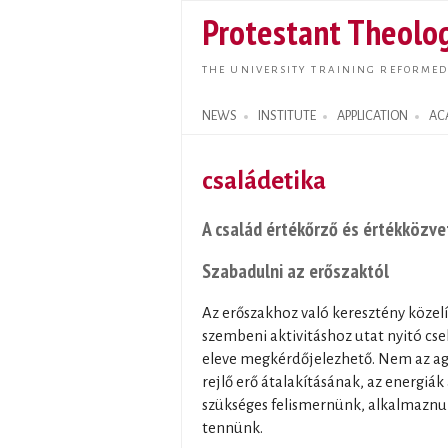
Protestant Theolog
THE UNIVERSITY TRAINING REFORMED
NEWS
INSTITUTE
APPLICATION
AC
Search form
családetika
A család értékőrző és értékközvet
Szabadulni ​az erőszaktól
Az erőszakhoz való keresztény közel
szembeni aktivitáshoz utat nyitó cs
eleve megkérdőjelezhető. Nem az agr
rejlő erő átalakításának, az energiá
szükséges felismernünk, alkalmaznun
tennünk.