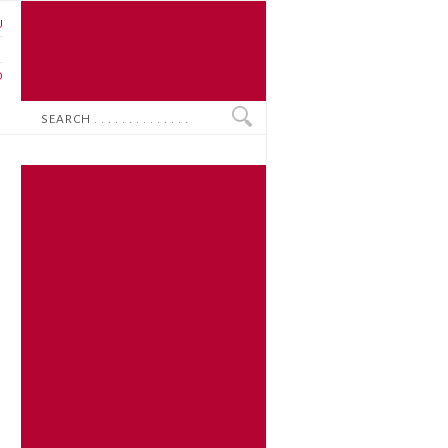
U
N
O
Search