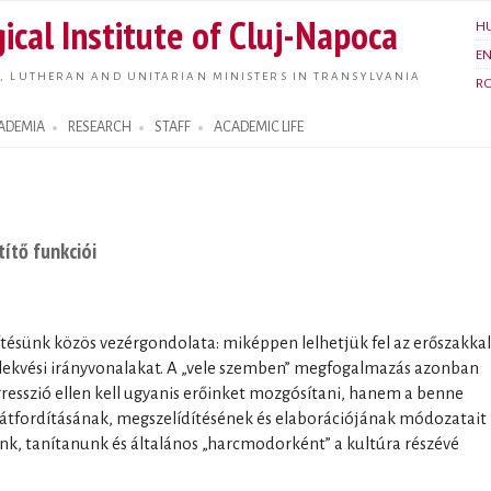
Skip to
ical Institute of Cluj-Napoca
H
main
E
content
, LUTHERAN AND UNITARIAN MINISTERS IN TRANSYLVANIA
R
ADEMIA
RESEARCH
STAFF
ACADEMIC LIFE
ítő funkciói
ítésünk közös vezérgondolata: miképpen lelhetjük fel az erőszakkal
elekvési irányvonalakat. A „vele szemben” megfogalmazás azonban
esszió ellen kell ugyanis erőinket mozgósítani, hanem a benne
k átfordításának, megszelídítésének és elaborációjának módozatait
k, tanítanunk és általános „harcmodorként” a kultúra részévé