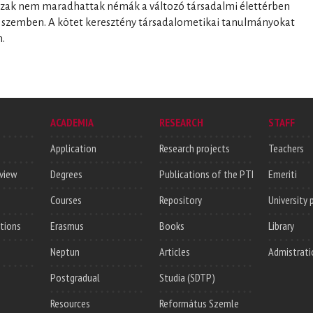
ázak nem maradhattak némák a változó társadalmi élettérben
 szemben. A kötet keresztény társadalometikai tanulmányokat
.
ACADEMIA
RESEARCH
STAFF
Application
Research projects
Teachers
rview
Degrees
Publications of the PTI
Emeriti
Courses
Repository
University 
utions
Erasmus
Books
Library
Neptun
Articles
Admistrati
Postgradual
Studia (SDTP)
Resources
Református Szemle