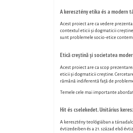
A keresztény etika és a modern 
Acest proiect are ca vedere prezent
contextul eticii și dogmaticii creșt
sunt problemele socio-etice contempo
Etică creștină și societatea mode
Acest proiect are ca scop prezentar
eticii și dogmaticii creștine. Cerceta
rămână indiferentă față de problem
Temele cele mai importante abordate
Hit és cselekedet. Unitárius ker
A keresztény teológiában a társadalo
évtizedeiben és a 21. század első év