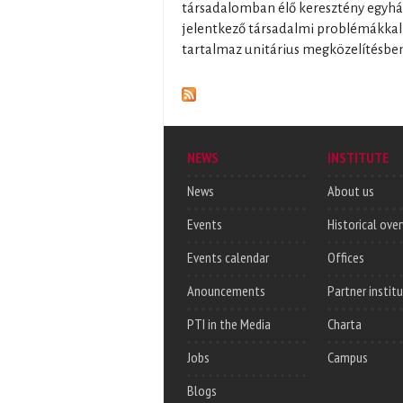
társadalomban élő keresztény egyh
jelentkező társadalmi problémákkal
tartalmaz unitárius megközelítésben
NEWS
INSTITUTE
News
About us
Events
Historical ove
Events calendar
Offices
Anouncements
Partner instit
PTI in the Media
Charta
Jobs
Campus
Blogs