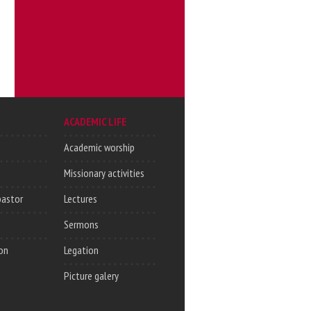
ACADEMIC LIFE
Academic worship
Missionary activities
pastor
Lectures
Sermons
on
Legation
Picture galery