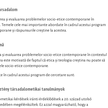
társadalom
area și evaluarea problemelor socio-etice contemporane în
ine. Temele cele mai importante abordate în cadrul acestui program
rane și răspunsurile creștine la acestea.
rnă
ea și evaluarea problemelor socio-etice contemporane în contextul
rea este motivată de faptul că etica și teologia creștina nu poate să
ele socio-etice contemporane.
 în cadrul acestui program de cercetare sunt:
esztény társadalometikai tanulmányok
metikai kérdések iránti érdeklődések a 20. század utolsó
tizedében megélénkültek. Ez azzal magyarázható, hogy a