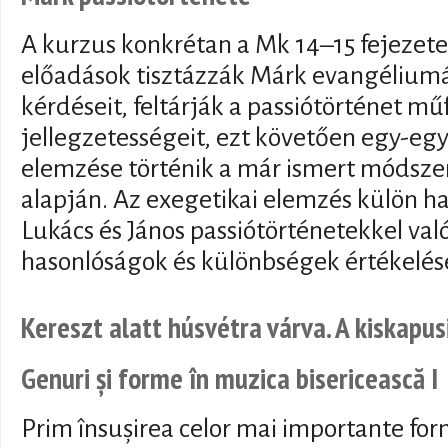
A kurzus konkrétan a Mk 14–15 fejezeteit
előadások tisztázzák Márk evangélium
kérdéseit, feltárják a passiótörténet 
jellegzetességeit, ezt követően egy-egy
elemzése történik a már ismert módsz
alapján. Az exegetikai elemzés külön ha
Lukács és János passiótörténetekkel való
hasonlóságok és különbségek értékelés
Kereszt alatt húsvétra várva. A kiskapus
Genuri și forme în muzica bisericească I
Prim însușirea celor mai importante for