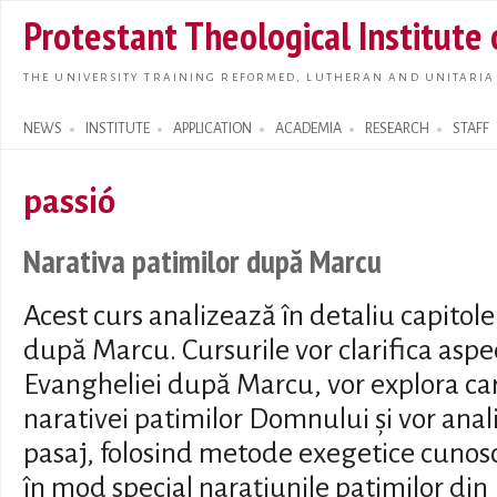
Skip t
Protestant Theological Institute
main
conte
THE UNIVERSITY TRAINING REFORMED, LUTHERAN AND UNITARIA
NEWS
INSTITUTE
APPLICATION
ACADEMIA
RESEARCH
STAFF
Search form
passió
Narativa patimilor după Marcu
Acest curs analizează în detaliu capitole
după Marcu. Cursurile vor clarifica aspe
Evangheliei după Marcu, vor explora cara
narativei patimilor Domnului și vor anali
pasaj, folosind metode exegetice cunos
în mod special narațiunile patimilor din