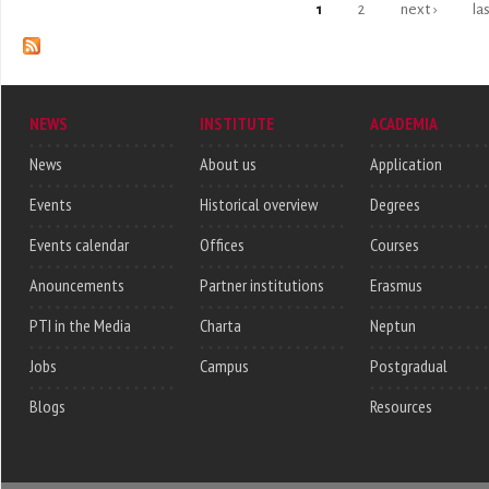
1
2
next ›
la
Pages
NEWS
INSTITUTE
ACADEMIA
News
About us
Application
Events
Historical overview
Degrees
Events calendar
Offices
Courses
Anouncements
Partner institutions
Erasmus
PTI in the Media
Charta
Neptun
Jobs
Campus
Postgradual
Blogs
Resources