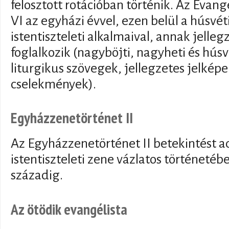
felosztott rotációban történik. Az Evang
VI az egyházi évvel, ezen belül a húsvé
istentiszteleti alkalmaival, annak jelleg
foglalkozik (nagyböjti, nagyheti és húsv
liturgikus szövegek, jellegzetes jelképe
cselekmények).
Egyházzenetörténet II
Az Egyházzenetörténet II betekintést a
istentiszteleti zene vázlatos történetébe
századig.
Az ötödik evangélista