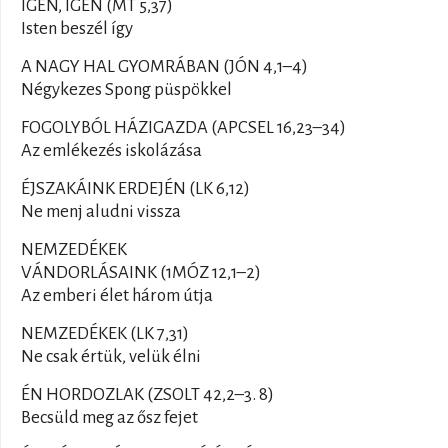
IGEN, IGEN (MT 5,37)
Isten beszél így
A NAGY HAL GYOMRÁBAN (JÓN 4,1–4)
Négykezes Spong püspökkel
FOGOLYBÓL HÁZIGAZDA (APCSEL 16,23–34)
Az emlékezés iskolázása
ÉJSZAKÁINK ERDEJÉN (LK 6,12)
Ne menj aludni vissza
NEMZEDÉKEK
VÁNDORLÁSAINK (1MÓZ 12,1–2)
Az emberi élet három útja
NEMZEDÉKEK (LK 7,31)
Ne csak értük, velük élni
ÉN HORDOZLAK (ZSOLT 42,2–3. 8)
Becsüld meg az ősz fejet