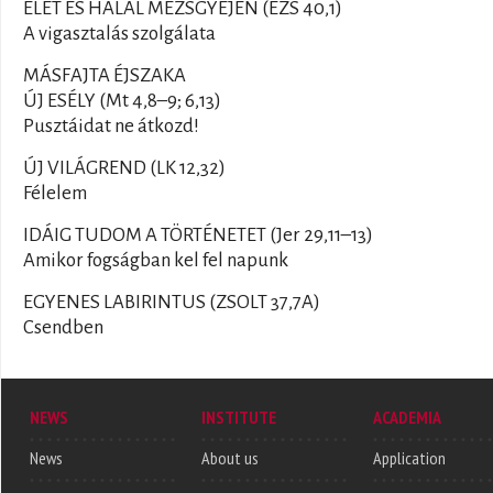
ÉLET ÉS HALÁL MEZSGYÉJÉN (ÉZS 40,1)
A vigasztalás szolgálata
MÁSFAJTA ÉJSZAKA
ÚJ ESÉLY (Mt 4,8–9; 6,13)
Pusztáidat ne átkozd!
ÚJ VILÁGREND (LK 12,32)
Félelem
IDÁIG TUDOM A TÖRTÉNETET (Jer 29,11–13)
Amikor fogságban kel fel napunk
EGYENES LABIRINTUS (ZSOLT 37,7A)
Csendben
NEWS
INSTITUTE
ACADEMIA
News
About us
Application