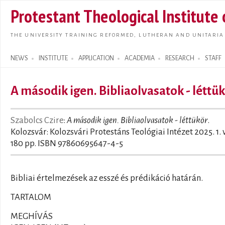
Skip t
Protestant Theological Institute
main
conte
THE UNIVERSITY TRAINING REFORMED, LUTHERAN AND UNITARIA
NEWS
INSTITUTE
APPLICATION
ACADEMIA
RESEARCH
STAFF
Search form
A második igen. Bibliaolvasatok - léttü
Szabolcs Czire
:
A második igen. Bibliaolvasatok - léttükör
.
Kolozsvár: Kolozsvári Protestáns Teológiai Intézet 2025. 1. v
180 pp. ISBN 97860695647-4-5
Bibliai értelmezések az esszé és prédikáció határán.
TARTALOM
MEGHÍVÁS