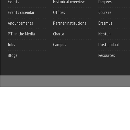
Events
Historical overview
Degrees
Events calendar
Offices
Courses
Anouncements
Partner institutions
Erasmus
PTI in the Media
Charta
Neptun
Jobs
Campus
Postgradual
Blogs
Resources