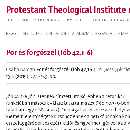
Skip t
Protestant Theological Institute
main
conte
THE UNIVERSITY TRAINING REFORMED, LUTHERAN AND UNITARIA
NEWS
INSTITUTE
APPLICATION
ACADEMIA
RESEARCH
STAFF
Search form
Por és forgószél (Jób 42,1-6)
Csaba Balogh
: Por és forgószél (Jób 42,1-6). In:
Igazság és éle
13.4 (2019), 774-785. pp.
Jób 42,1-6 Jób Istennek címzett utolsó, ebben a retorikai
funkcióban második válaszát tartalmazza (Jób 40,3-5-ben
található egy első válasz). Önmagában véve ez az elhelyezé
kiemelt jelentőséget kölcsönöz ennek a perikópának a kö
összefüggésében, és ezért különös figyelmet igényel az ol
részéről, akinek viszont a szöveg értelmezését tekintve