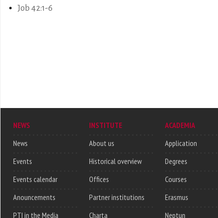
Job 42:1-6
NEWS
INSTITUTE
ACADEMIA
News
About us
Application
Events
Historical overview
Degrees
Events calendar
Offices
Courses
Anouncements
Partner institutions
Erasmus
PTI in the Media
Charta
Neptun