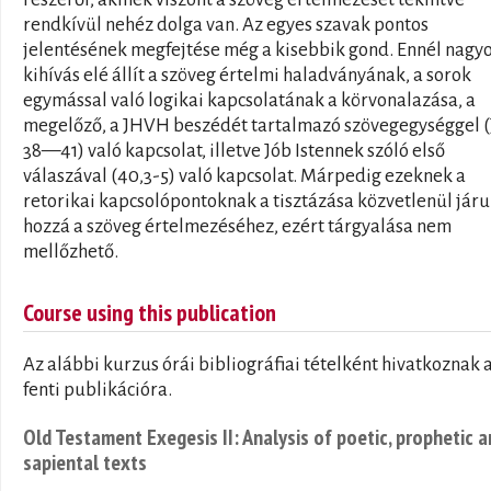
rendkívül nehéz dolga van. Az egyes szavak pontos
jelentésének megfejtése még a kisebbik gond. Ennél nagy
kihívás elé állít a szöveg értelmi haladványának, a sorok
egymással való logikai kapcsolatának a körvonalazása, a
megelőző, a JHVH beszédét tartalmazó szövegegységgel 
38—41) való kapcsolat, illetve Jób Istennek szóló első
válaszával (40,3-5) való kapcsolat. Márpedig ezeknek a
retorikai kapcsolópontoknak a tisztázása közvetlenül járu
hozzá a szöveg értelmezéséhez, ezért tárgyalása nem
mellőzhető.
Course using this publication
Az alábbi kurzus órái bibliográfiai tételként hivatkoznak 
fenti publikációra.
Old Testament Exegesis II: Analysis of poetic, prophetic 
sapiental texts