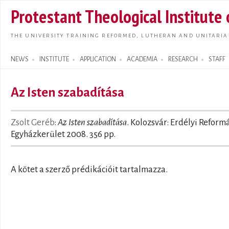
Skip t
Protestant Theological Institute
main
conte
THE UNIVERSITY TRAINING REFORMED, LUTHERAN AND UNITARIA
NEWS
INSTITUTE
APPLICATION
ACADEMIA
RESEARCH
STAFF
Search form
Az Isten szabadítása
Zsolt Geréb
:
Az Isten szabadítása
. Kolozsvár: Erdélyi Reform
Egyházkerület 2008. 356 pp.
A kötet a szerző prédikációit tartalmazza.