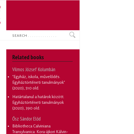
U
N
O
Search
Related books
Vilmos József Kolumbán
"Egyház, iskola, művelődés.
Egyháztörténeti tanulmányok"
(2020), 510 old.
Határtalanul a határok között.
Egyháztörténeti tanulmányok
(2020), 390 old.
Ősz Sándor Előd
Bibliotheca Calviniana
Transylvanica: Kora újkori Kálvin-