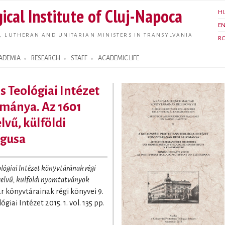
Skip to
ical Institute of Cluj-Napoca
H
main
E
content
, LUTHERAN AND UNITARIAN MINISTERS IN TRANSYLVANIA
R
ADEMIA
RESEARCH
STAFF
ACADEMIC LIFE
s Teológiai Intézet
ománya. Az 1601
lvű, külföldi
ógusa
ológiai Intézet könyvtárának régi
yelvű, külföldi nyomtatványok
 könyvtárainak régi könyvei 9.
iai Intézet 2015. 1. vol. 135 pp.