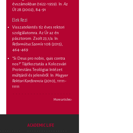
évszámokban (1622-1959)
. In:
Az
Út
28 (2002), 84-91
Elek Rezi
Visszatekintés tíz éves rektori
szolgálatomra. Az Úr az én
pásztorom. Zsolt 23,1/a
. In:
Református Szemle
108 (2015),
464-469
"Si Deus pro nobis, quis contra
nos?" Tájékoztatás a Kolozsvári
Protestáns Teológiai Intézet
múltjáról és jelenéről
. In:
Magyar
Rektori Konferencia
(2010), 11111-
11111
More articles ›
ACADEMIC LIFE