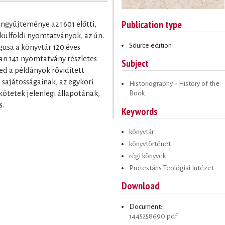
Publication type
öngyűjteménye az 1601 előtti,
külföldi nyomtatványok, az ún.
Source edition
usa a könyvtár 120 éves
ban 141 nyomtatvány részletes
Subject
jed a példányok rövidített
i sajátosságainak, az egykori
Historiography - History of the
kötetek jelenlegi állapotának,
Book
s.
Keywords
könyvtár
könyvtörténet
régi könyvek
Protestáns Teológiai Intézet
Download
Document:
1445258690.pdf