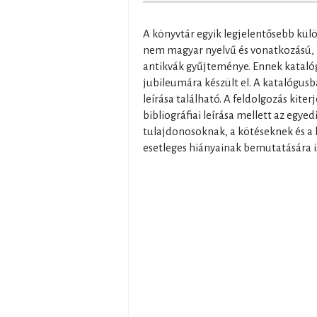
A könyvtár egyik legjelentősebb kül
nem magyar nyelvű és vonatkozású, 
antikvák gyűjteménye. Ennek katalóg
jubileumára készült el. A katalógus
leírása található. A feldolgozás kiter
bibliográfiai leírása mellett az egyed
tulajdonosoknak, a kötéseknek és a 
esetleges hiányainak bemutatására i