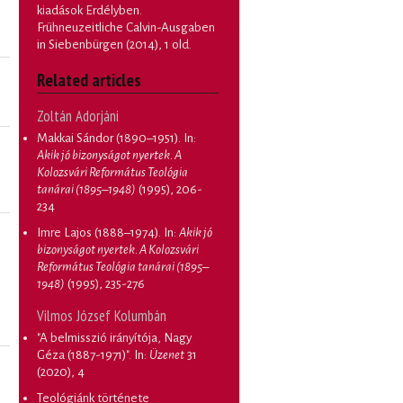
kiadások Erdélyben.
Frühneuzeitliche Calvin-Ausgaben
in Siebenbürgen
(2014), 1 old.
Related articles
Zoltán Adorjáni
Makkai Sándor (1890–1951)
. In:
Akik jó bizonyságot nyertek. A
Kolozsvári Református Teológia
tanárai (1895–1948)
(1995), 206-
234
Imre Lajos (1888–1974)
. In:
Akik jó
bizonyságot nyertek. A Kolozsvári
Református Teológia tanárai (1895–
1948)
(1995), 235-276
Vilmos József Kolumbán
"A belmisszió irányítója, Nagy
Géza (1887-1971)"
. In:
Üzenet
31
(2020), 4
Teológiánk története