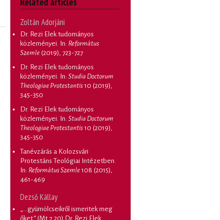
Related articles
Zoltán Adorjáni
Dr. Rezi Elek tudományos
közleményei
. In:
Református
Szemle
(2019), 723-727
Dr. Rezi Elek tudományos
közleményei
. In:
Studia Doctorum
Theologiae Protestantis
10 (2019),
345-350
Dr. Rezi Elek tudományos
közleményei
. In:
Studia Doctorum
Theologiae Protestantis
10 (2019),
345-350
Tanévzárás a Kolozsvári
Protestáns Teológiai Intézetben
.
In:
Református Szemle
108 (2015),
461-469
Dezső Kállay
„…gyümölcseikről ismeritek meg
őket.” (Mt 7,20) Dr. Rezi Elek