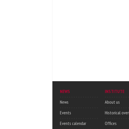
NEWS
INSTITUTE
News
About us
Events
Historical ove
Events calendar
Offices