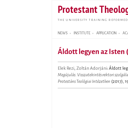
Protestant Theolog
THE UNIVERSITY TRAINING REFORMED
NEWS
INSTITUTE
APPLICATION
AC
Search form
Áldott legyen az Isten 
Elek Rezi
,
Zoltán Adorjáni
: Áldott le
Megújulás. Visszatekintés rektori szolgála
Protestáns Teológiai Intézetben
(2017), 1