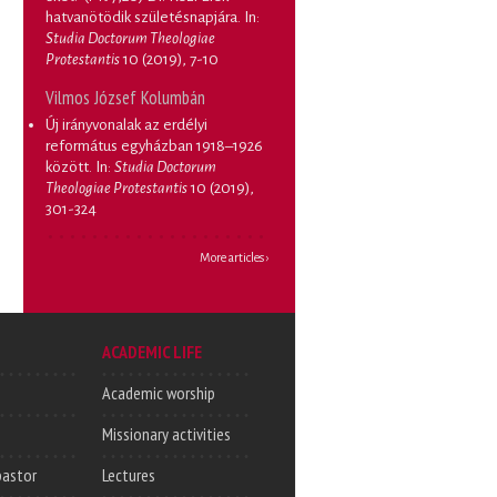
hatvanötödik születésnapjára
. In:
Studia Doctorum Theologiae
Protestantis
10 (2019), 7-10
Vilmos József Kolumbán
Új irányvonalak az erdélyi
református egyházban 1918–1926
között
. In:
Studia Doctorum
Theologiae Protestantis
10 (2019),
301-324
More articles ›
ACADEMIC LIFE
Academic worship
Missionary activities
pastor
Lectures