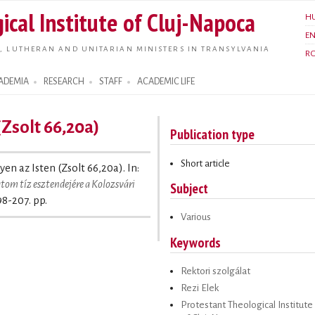
Skip to
ical Institute of Cluj-Napoca
H
main
E
content
, LUTHERAN AND UNITARIAN MINISTERS IN TRANSYLVANIA
R
ADEMIA
RESEARCH
STAFF
ACADEMIC LIFE
(Zsolt 66,20a)
Publication type
Short article
gyen az Isten (Zsolt 66,20a). In:
tom tíz esztendejére a Kolozsvári
Subject
98-207. pp.
Various
Keywords
Rektori szolgálat
Rezi Elek
Protestant Theological Institute