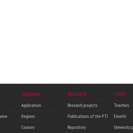
ACADEMIA
RESEARCH
STAFF
Application
Research projects
Teachers
rview
Degrees
Publications of the PTI
Emeriti
Courses
Repository
University 