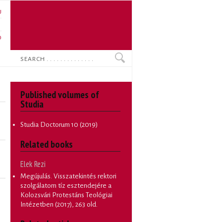
U
N
O
Search
Published volumes of
Studia
Studia Doctorum
10 (2019)
Related books
Elek Rezi
Megújulás. Visszatekintés rektori
szolgálatom tíz esztendejére a
Kolozsvári Protestáns Teológiai
Intézetben
(2017), 263 old.