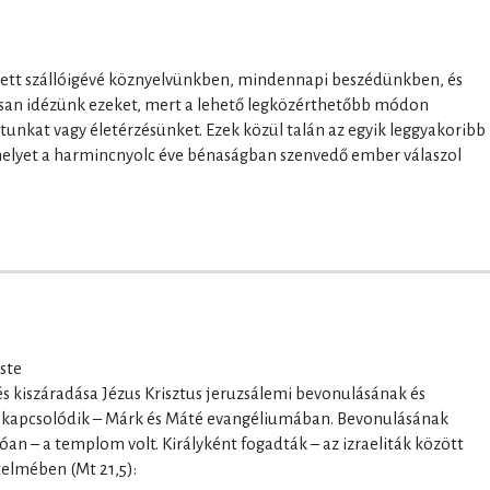
 lett szállóigévé köznyelvünkben, mindennapi beszédünkben, és
san idézünk ezeket, mert a lehető legközérthetőbb módon
unkat vagy életérzésünket. Ezek közül talán az egyik leggyakoribb
amelyet a harmincnyolc éve bénaságban szenvedő ember válaszol
ste
 kiszáradása Jézus Krisztus jeruzsálemi bevonulásának és
 kapcsolódik – Márk és Máté evangéliumában. Bevonulásának
an – a templom volt. Királyként fogadták – az izraeliták között
telmében (Mt 21,5):