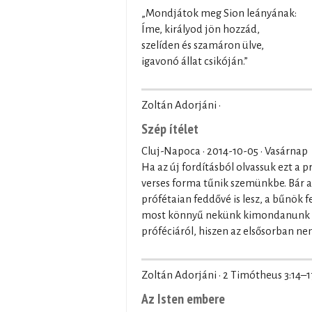
„Mondjátok meg Sion leányának:
Íme, királyod jön hozzád,
szelíden és szamáron ülve,
igavonó állat csikóján.”
Zoltán Adorjáni ·
Szép ítélet
Cluj-Napoca ·
2014-10-05
· Vasárnap
Ha az új fordításból olvassuk ezt a 
verses forma tűnik szemünkbe. Bár az i
prófétaian feddővé is lesz, a bűnök 
most könnyű nekünk kimondanunk eg
próféciáról, hiszen az elsősorban n
Zoltán Adorjáni · 2 Timótheus 3:14–1
Az Isten embere