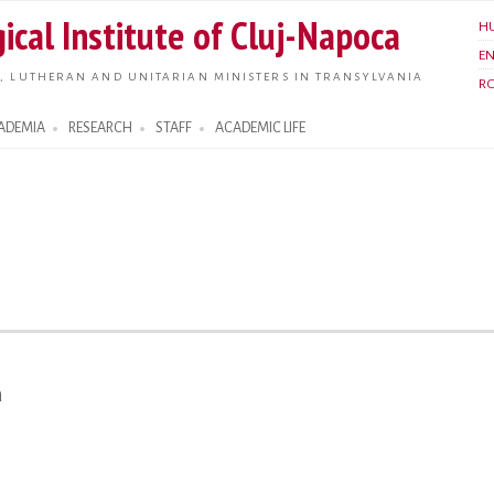
Skip to
ical Institute of Cluj-Napoca
H
main
E
content
, LUTHERAN AND UNITARIAN MINISTERS IN TRANSYLVANIA
R
ADEMIA
RESEARCH
STAFF
ACADEMIC LIFE
a