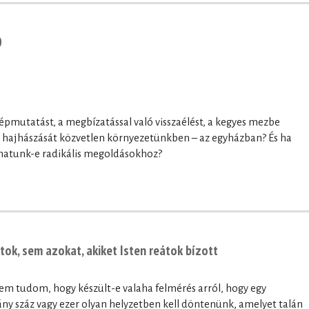
0
épmutatást, a megbízatással való visszaélést, a kegyes mezbe
g hajhászását közvetlen környezetünkben – az egyházban? És ha
hatunk-e radikális megoldásokhoz?
ok, sem azokat, akiket Isten reátok bízott
m tudom, hogy készült-e valaha felmérés arról, hogy egy
y száz vagy ezer olyan helyzetben kell döntenünk, amelyet talán