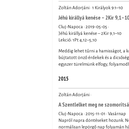
Zoltán Adorjáni · 1 Királyok 9:1–10
Jéhú királlyá kenése – 2Kir 9,1–1
Cluj-Napoca ·
2019-05-05
·
Jéhú királlyá kenése – 2Kir 9,1–10
Lekció: 1Pt 4,12–5,10
Meddig lehet tűrni a hamisságot, a k
bújtatott önző érdekek és a dicsősé
egyszer türelmünk elfogy, folyamod
2015
Zoltán Adorjáni ·
A Szentlelket meg ne szomorítsát
Cluj-Napoca ·
2015-11-01
· Vasárnap
Napról napra döntéseket hozunk. Ne
normálisan lepörgő nap folyamán hán