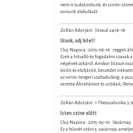
nem is tudatosítunk, és szinte-szin
sorsunk alakulását.
Zoltán Adorjáni · Józsué 24:16-18
Urunk, adj hitet!
Cluj-Napoca ·
2015-06-16
· reggeli áh
Ezek a hitvalló és fogadalmi szavak 
népének ajkáról. Amikor Józsué össze
bíróit és elöljáróit, beszédet intéze
az vörös-tengeri szabadulásig, a pusz
vezette Ábrahámot és utódait, illetv
Zoltán Adorjáni · 1 Thesszalonika 3: 9
Isten színe előtt
Cluj-Napoca ·
2015-05-10
· Vasárnap
Ez a húsvét utáni 5. vasárnap, amely