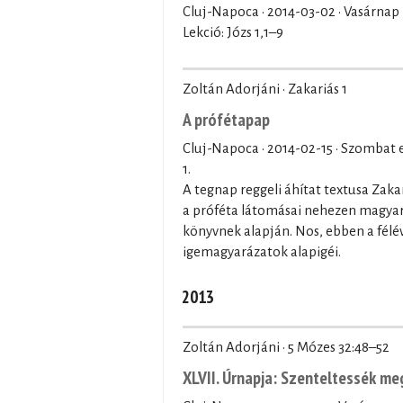
Cluj-Napoca ·
2014-03-02
· Vasárnap
Lekció: Józs 1,1–9
Zoltán Adorjáni · Zakariás 1
A prófétapap
Cluj-Napoca ·
2014-02-15
· Szombat 
1.
A tegnap reggeli áhítat textusa Zak
a próféta látomásai nehezen magyará
könyvnek alapján. Nos, ebben a félé
igemagyarázatok alapigéi.
2013
Zoltán Adorjáni · 5 Mózes 32:48–52
XLVII. Úrnapja: Szenteltessék me