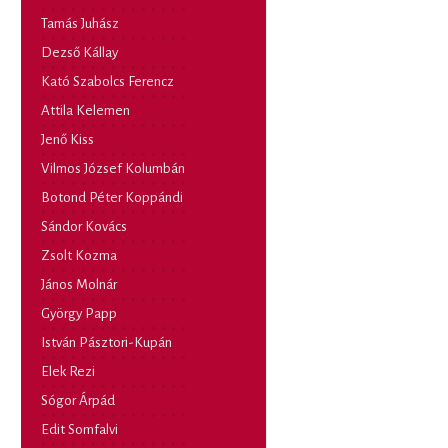
Tamás Juhász
Dezső Kállay
Kató Szabolcs Ferencz
Attila Kelemen
Jenő Kiss
Vilmos József Kolumbán
Botond Péter Koppándi
Sándor Kovács
Zsolt Kozma
János Molnár
György Papp
István Pásztori-Kupán
Elek Rezi
Sógor Árpád
Edit Somfalvi