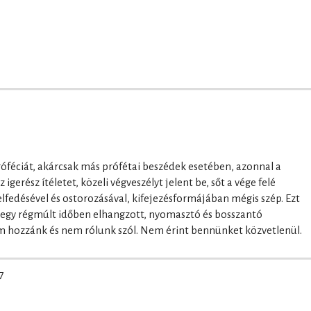
próféciát, akárcsak más prófétai beszédek esetében, azonnal a
gerész ítéletet, közeli végveszélyt jelent be, sőt a vége felé
felfedésével és ostorozásával, kifejezésformájában mégis szép. Ezt
y régmúlt időben elhangzott, nyomasztó és bosszantó
em hozzánk és nem rólunk szól. Nem érint bennünket közvetlenül.
7