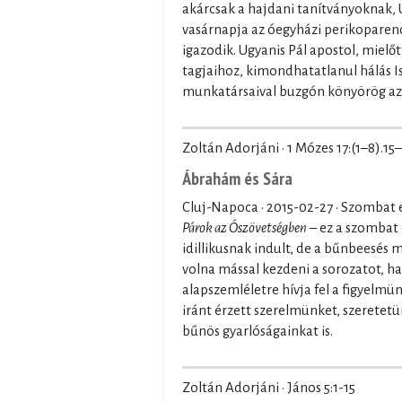
akárcsak a hajdani tanítványoknak,
vasárnapja az óegyházi perikoparend
igazodik. Ugyanis Pál apostol, mielő
tagjaihoz, kimondhatatlanul hálás Is
munkatársaival buzgón könyörög azé
Zoltán Adorjáni · 1 Mózes 17:(1–8).15
Ábrahám és Sára
Cluj-Napoca ·
2015-02-27
· Szombat 
Párok az Ószövetségben
– ez a szombat 
idillikusnak indult, de a bűnbeesés m
volna mással kezdeni a sorozatot, h
alapszemléletre hívja fel a figyelm
iránt érzett szerelmünket, szerete
bűnös gyarlóságainkat is.
Zoltán Adorjáni · János 5:1-15