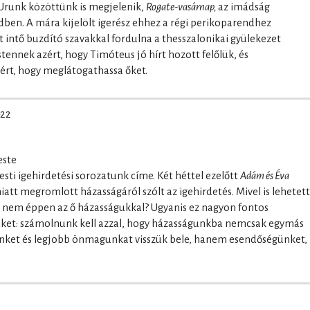
 Urunk közöttünk is megjelenik,
Rogate-vasárnap,
az imádság
ben. A mára kijelölt igerész ehhez a régi perikoparendhez
tt intő buzdító szavakkal fordulna a thesszalonikai gyülekezet
tennek azért, hogy Timóteus jó hírt hozott felőlük, és
rt, hogy meglátogathassa őket.
–22
este
esti igehirdetési sorozatunk címe. Két héttel ezelőtt
Adám és Éva
iatt megromlott házasságáról szólt az igehirdetés. Mivel is lehetett
a nem éppen az ő házasságukkal? Ugyanis ez nagyon fontos
ünket: számolnunk kell azzal, hogy házasságunkba nemcsak egymás
tünket és legjobb önmagunkat visszük bele, hanem esendőségünket,