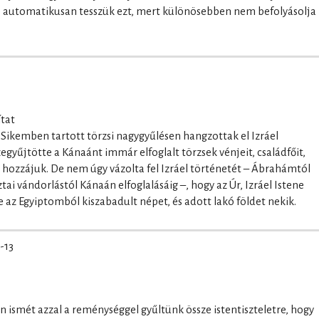
te automatikusan tesszük ezt, mert különösebben nem befolyásolja
ítat
a Sikemben tartott törzsi nagygyűlésen hangzottak el Izráel
gyűjtötte a Kánaánt immár elfoglalt törzsek vénjeit, családfőit,
tt hozzájuk. De nem úgy vázolta fel Izráel történetét – Ábrahámtól
tai vándorlástól Kánaán elfoglalásáig –, hogy az Úr, Izráel Istene
e az Egyiptomból kiszabadult népet, és adott lakó földet nekik.
-13
en ismét azzal a reménységgel gyűltünk össze istentiszteletre, hogy