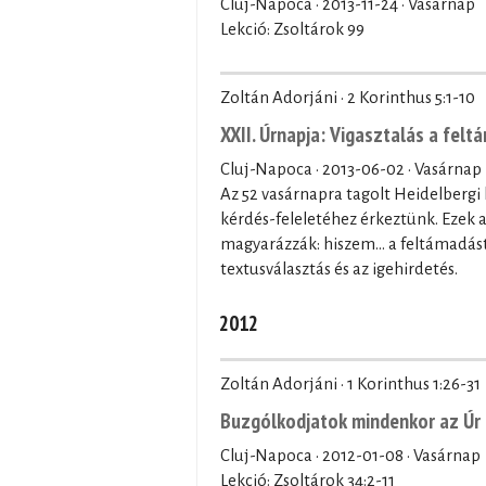
Cluj-Napoca ·
2013-11-24
· Vasárnap
Lekció: Zsoltárok 99
Zoltán Adorjáni · 2 Korinthus 5:1-10
XXII. Úrnapja: Vigasztalás a fel
Cluj-Napoca ·
2013-06-02
· Vasárnap
Az 52 vasárnapra tagolt Heidelbergi 
kérdés-feleletéhez érkeztünk. Ezek a
magyarázzák: hiszem… a feltámadást é
textusválasztás és az igehirdetés.
2012
Zoltán Adorjáni · 1 Korinthus 1:26-31
Buzgólkodjatok mindenkor az Úr
Cluj-Napoca ·
2012-01-08
· Vasárnap
Lekció: Zsoltárok 34:2-11