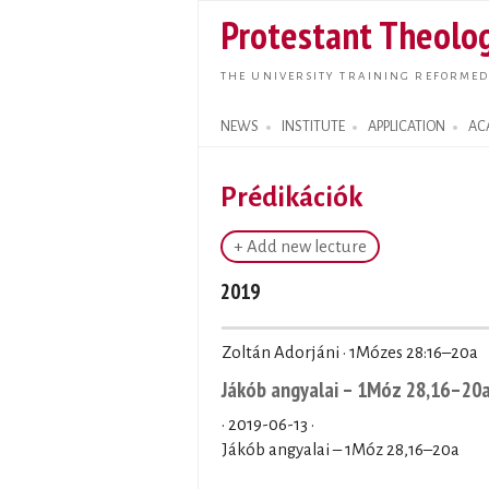
Protestant Theolog
THE UNIVERSITY TRAINING REFORMED
NEWS
INSTITUTE
APPLICATION
AC
Search form
Prédikációk
+ Add new lecture
2019
Zoltán Adorjáni · 1Mózes 28:16–20a
Jákób angyalai – 1Móz 28,16–20
·
2019-06-13
·
Jákób angyalai – 1Móz 28,16–20a