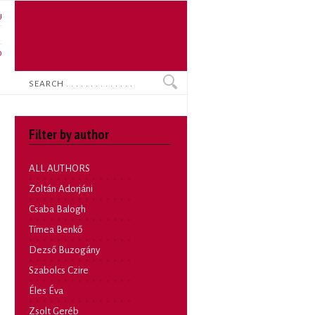
U
N
O
Search
Filter by author
ALL AUTHORS
Zoltán Adorjáni
Csaba Balogh
Tímea Benkő
Dezső Buzogány
Szabolcs Czire
Éles Éva
Zsolt Geréb