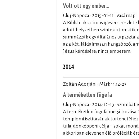
Volt ott egy ember...
Cluj-Napoca ·
2015-01-11
· Vasárnap
A Bibliának számos igevers-részlete
adott helyzetben szinte automatiku
summázzák egy általános tapasztalat
az a két, fájdalmasan hangzó szó, 
Jézus kérdésére: nincs emberem.
2014
Zoltán Adorjáni · Márk 11:12-25
A terméketlen fügefa
Cluj-Napoca ·
2014-12-13
· Szombat e
A terméketlen fügefa megátkozása és
templomtisztításának történetéhez
tulajdonképpeni célja – sokat mondó
akkoriban elevenen élő próféciák ér