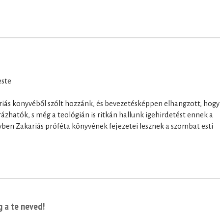
este
ariás könyvéből szólt hozzánk, és bevezetésképpen elhangzott, hogy
zhatók, s még a teológián is ritkán hallunk igehirdetést ennek a
vben Zakariás próféta könyvének fejezetei lesznek a szombat esti
g a te neved!