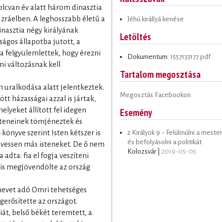
olcvan év alatt három dinasztia
Izráelben. A leghosszabb életű a
Jéhú királlyá kenése
inasztia négy királyának
Letöltés
lságos állapotba jutott, a
a felgyülemlettek, hogy érezni
Dokumentum:
1557133177.pdf
mi változásnak kell
Tartalom megosztása
n uralkodása alatt jelentkeztek.
Megosztás Facebookon
tt házasságai azzal is jártak,
lyeket állított fel idegen
Esemény
isteneinek tömjéneztek és
ő könyve szerint Isten kétszer is
2 Királyok 9 - Felülmúlni a mester
és befolyásolni a politikát
övessen más isteneket. De ő nem
Kolozsvár |
2019-05-05
a adta: fia el fogja veszíteni
gyis megjövendölte az ország
nevet adó Omri tehetséges
egerősítette az országot.
iát, belső békét teremtett, a