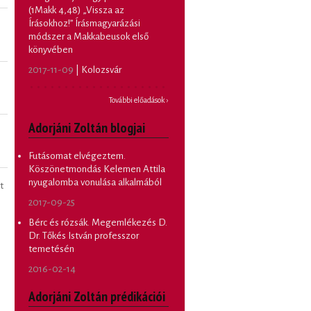
(1Makk 4,48) „Vissza az
Írásokhoz!” Írásmagyarázási
módszer a Makkabeusok első
könyvében
2017-11-09
| Kolozsvár
További előadások ›
Adorjáni Zoltán blogjai
Futásomat elvégeztem.
Köszönetmondás Kelemen Attila
nyugalomba vonulása alkalmából
t
2017-09-25
Bérc és rózsák. Megemlékezés D.
Dr. Tőkés István professzor
temetésén
2016-02-14
Adorjáni Zoltán prédikációi