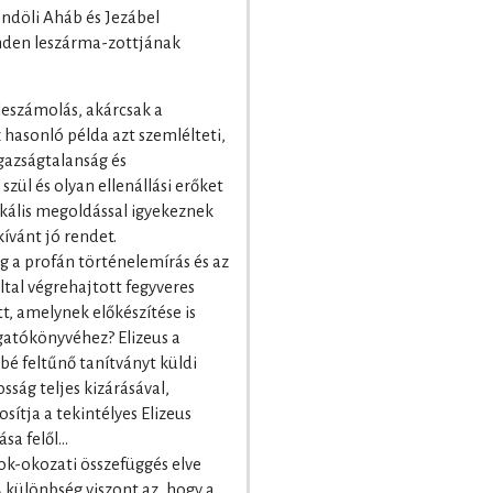
endöli Aháb és Jezábel
inden leszárma-zottjának
leszámolás, akárcsak a
hasonló példa azt szemlélteti,
gazságtalanság és
zül és olyan ellenállási erőket
kális megoldással igyekeznek
ívánt jó rendet.
g a profán történelemírás és az
által végrehajtott fegyveres
tt, amelynek előkészítése is
atókönyvéhez? Elizeus a
bé feltűnő tanítványt küldi
sság teljes kizárásával,
osítja a tekintélyes Elizeus
ása felől…
ok-okozati összefüggés elve
 A különbség viszont az, hogy a