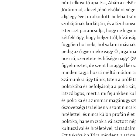
bűnt elkövető apa. Fia, Aháb az első
Jórámmal, akivel Jéhú elsőként vég
alig egy évet uralkodott: belehalt sé
szobájának korlátján, és alázuhanva
Isten azt parancsolja, hogy ne legyen
kétfelé úgy, hogy helyzettől, kívánsá
függően hol neki, hol valami másnak 
pedig az ő gyermeke vagy. Ő „irgalm
hosszú, szeretete és hűsége nagy” (2M
figyelmeztet, de szent haraggal kér 
minden tagja hozzá méltó módon tisz
Számunkra úgy tűnik, Isten a próféták
politikába és befolyásolja a politikát
látszólagos, mert a mi fejünkben kül
és politika és az immár magánügy szf
ószövetségi Izráelben viszont nincs 
hitélettel, és nincs külön profán élet 
politika, hanem csak a választott n
kultuszával és hitéletével, társadalmi
Ezt tükrözik a Tóra mindent, a szám