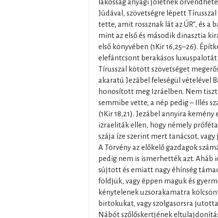
lakosság anyagi jólétnek örvendhetett
Júdával, szövetségre lépett Tírussza
tette, amit rossznak lát az ÚR”, és a 
mint az első és második dinasztia kir
első könyvében (1Kir 16,25–26). Építke
elefántcsont berakásos luxuspalotát e
Tírusszal kötött szövetséget megerős
akaratú Jezábel feleségül vételével B
honosított meg Izráelben. Nem tisztel
semmibe vette, a nép pedig – Illés sza
(1Kir 18,21). Jezábel annyira kemény
izraeliták ellen, hogy némely próféta
szája íze szerint mert tanácsot, vagy
A Törvény az előkelő gazdagok szám
pedig nem is ismerhették azt. Aháb i
sújtott és emiatt nagy éhínség támad
földjük, vagy éppen maguk és gyerme
kénytelenek uzsorakamatra kölcsönt 
birtokukat, vagy szolgasorsra jutotta
Nábót szőlőskertjének eltulajdonítás