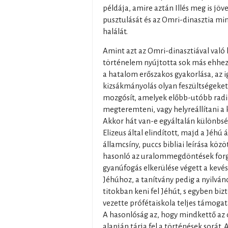
példája, amire aztán Illés meg is jöv
pusztulását és az Omri-dinasztia m
halálát.
Amint azt az Omri-dinasztiával való 
történelem nyújtotta sok más ehhez 
a hatalom erőszakos gyakorlása, az i
kizsákmányolás olyan feszültségeket s
mozgósít, amelyek előbb-utóbb radi
megteremteni, vagy helyreállítani a k
Akkor hát van-e egyáltalán különbsé
Elizeus által elindított, majd a Jéhú 
államcsíny, puccs bibliai leírása közö
hasonló az uralommegdöntések forg
gyanúfogás elkerülése végett a kevés
Jéhúhoz, a tanítvány pedig a nyilváno
titokban keni fel Jéhút, s egyben bizt
vezette prófétaiskola teljes támogat
A hasonlóság az, hogy mindkettő az 
alapján tárja fel a történések sorát.