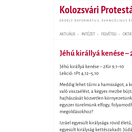
Kolozsvári Protestá
ERDÉLY REFORMÁTUS, EVANGÉLIKUS É
AKTUÁLIS
INTÉZET
FELVÉTELI
OKTA
Search form
Jéhú királlyá kenése – 
Jéhú királlyá kenése – 2Kir 9,1–10
Lekció: 1Pt 4,12–5,10
Meddig lehet tűrni a hamisságot, a 
való visszaélést, a kegyes mezbe búj
hajhászását közvetlen környezetünk
egyszer türelmünk elfogy, folyamodh
megoldásokhoz?
Izráel egyesült királysága rövid életű
egyesült királyság kettészakadt: Júdár