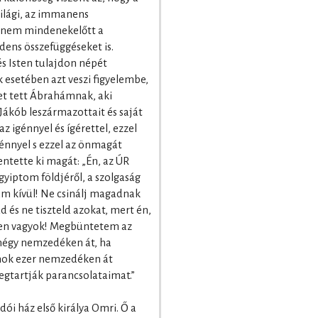
világi, az immanens
hanem mindenekelőtt a
ndens összefüggéseket is.
és Isten tulajdon népét
setében azt veszi figyelembe,
tet tett Ábrahámnak, aki
ákób leszármazottait és saját
az igénnyel és ígérettel, ezzel
énnyel s ezzel az önmagát
ntette ki magát: „Én, az ÚR
Egyiptom földjéről, a szolgaság
am kívül! Ne csinálj magadnak
és ne tiszteld azokat, mert én,
Isten vagyok! Megbüntetem az
 négy nemzedéken át, ha
nok ezer nemzedéken át
egtartják parancsolataimat.”
i ház első királya Omri. Ő a