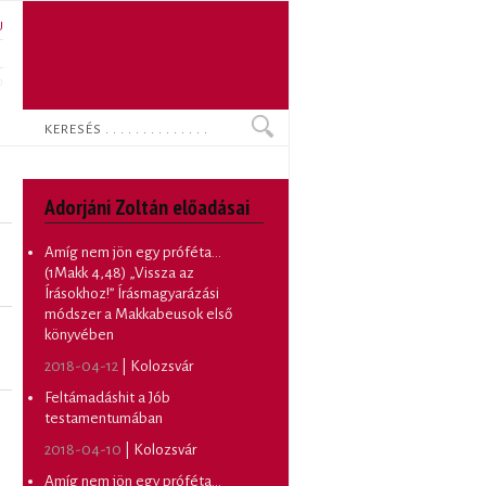
U
N
O
Keresés
Adorjáni Zoltán előadásai
Amíg nem jön egy próféta…
(1Makk 4,48) „Vissza az
Írásokhoz!” Írásmagyarázási
módszer a Makkabeusok első
könyvében
2018-04-12
| Kolozsvár
Feltámadáshit a Jób
testamentumában
2018-04-10
| Kolozsvár
Amíg nem jön egy próféta…