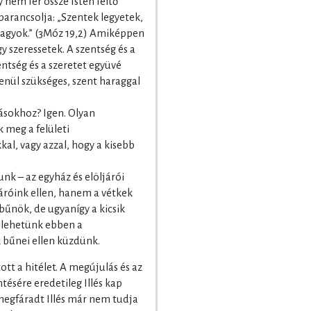
nem fér össze Isten féltő
 parancsolja: „Szentek legyetek,
t vagyok.” (3Móz 19,2) Amiképpen
így szeressetek. A szentség és a
entség és a szeretet együvé
tlenül szükséges, szent haraggal
sokhoz? Igen. Olyan
meg a felületi
al, vagy azzal, hogy a kisebb
nk – az egyház és elöljárói
áróink ellen, hanem a vétkek
bűnök, de ugyanígy a kicsik
r lehetünk ebben a
bűnei ellen küzdünk.
tt a hitélet. A megújulás és az
ésére eredetileg Illés kap
 megfáradt Illés már nem tudja