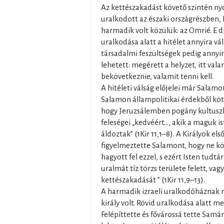
Az kettészakadást követő szintén ny
uralkodott az északi országrészben, 
harmadik volt közülük: az Omrié. E d
uralkodása alatt a hitélet annyira vá
társadalmi feszültségek pedig annyir
lehetett: megérett a helyzet, itt vala
bekövetkeznie, valamit tenni kell.
A hitéleti válság előjelei már Salamo
Salamon állampolitikai érdekből kötö
hogy Jeruzsálemben pogány kultuszhe
feleségei „kedvéért…, akik a maguk 
áldoztak” (1Kir 11,1–8). A Királyok els
figyelmeztette Salamont, hogy ne k
hagyott fel ezzel, s ezért Isten tudtár
uralmát tíz törzs területe felett, va
kettészakadását ” (1Kir 11,9–13).
A harmadik izraeli uralkodóháznak 
király volt. Rövid uralkodása alatt m
Felépíttette és fővárossá tette Samár