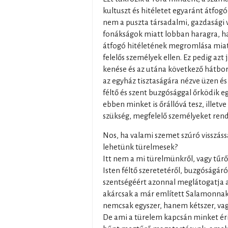
kultuszt és hitéletet egyaránt átfogó 
nem a puszta társadalmi, gazdasági v
fonákságok miatt lobban haragra, h
átfogó hitéletének megromlása miatt 
felelős személyek ellen. Ez pedig azt 
kenése és az utána következő hátbo
az egyház tisztaságára nézve üzen és
féltő és szent buzgósággal őrködik egy
ebben minket is őrállóvá tesz, illetv
szükség, megfelelő személyeket rend
Nos, ha valami szemet szúró visszás
lehetünk türelmesek?
Itt nem a mi türelmünkről, vagy tű
Isten féltő szeretetéről, buzgóságáró
szentségéért azonnal meglátogatja a 
akárcsak a már említett Salamonnak 
nemcsak egyszer, hanem kétszer, vagy
De ami a türelem kapcsán minket érin