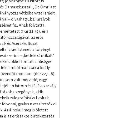
; jó viszonyt alakított ki
l és Damaszkusszal. „De Omri azt
bálványozás vétkébe vitte Izráelt,
ályai – olvashatjuk a Királyok
zéseit fia, Aháb folytatta,
meltetett (1Kir 22,39), és a
ítő házasságával, az erős
aal- és Asérá-kultuszt
te Izráel Istenét, a törvényt
vai szerint – „kétfelé sántikált”
 eszközökkel fordult a hűséges
 félelemből már csak a király
 jövendőt mondani (1Kir 22,1–8).
ára sem volt mérvadó, vagy
dejében három és fél éves aszály
. Azok a szegények, akik
keik zálogosításával voltak
felvenni, gyakran veszítették el
k. Az álnokul meg is öletett
a is az erőszakos birtokszerzés