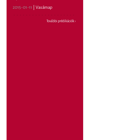
2015-01-11
|
Vasárnap
További prédikációk ›