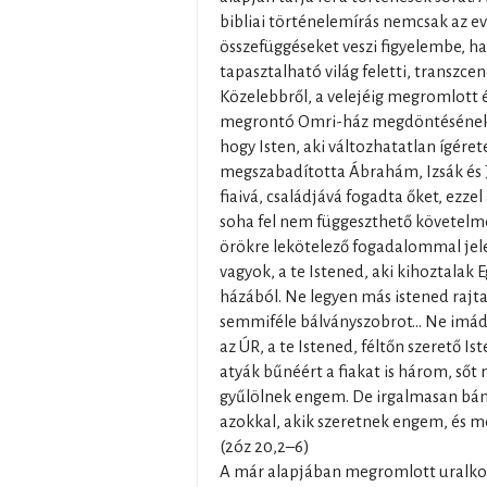
bibliai történelemírás nemcsak az e
összefüggéseket veszi figyelembe, 
tapasztalható világ feletti, transzce
Közelebbről, a velejéig megromlott 
megrontó Omri-ház megdöntésének e
hogy Isten, aki változhatatlan ígére
megszabadította Ábrahám, Izsák és J
fiaivá, családjává fogadta őket, ezzel 
soha fel nem függeszthető követelm
örökre lekötelező fogadalommal jele
vagyok, a te Istened, aki kihoztalak 
házából. Ne legyen más istened rajt
semmiféle bálványszobrot… Ne imádd 
az ÚR, a te Istened, féltőn szerető 
atyák bűnéért a fiakat is három, sőt
gyűlölnek engem. De irgalmasan bá
azokkal, akik szeretnek engem, és m
(2óz 20,2–6)
A már alapjában megromlott uralkodó