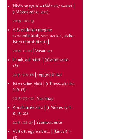
Jákób angyalai – 1Móz 28,16–20a |
(1Mózes 28:16–20a)
2019-06-13
A Szentlelket meg ne
szomorítsátok, sem azokat, akiket
Isten reátok bízott |
2015-11-01
|
Vasárnap
Urunk, adj hitet! | (Józsué 24:16-
18)
2015-06-16
|
reggeli áhítat
Isten színe előtt | (1 Thesszalonika
3: 9-13)
2015-05-10
|
Vasárnap
Ábrahám és Sára | (1 Mózes 17:(1–
8).15–22)
2015-02-27
|
Szombat este
Volt ott egy ember... | (János 5:1-
15)