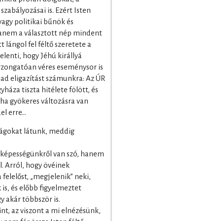
szabályozásai is. Ezért Isten
agy politikai bűnök és
anem a választott nép mindent
lángol fel féltő szeretete a
jelenti, hogy Jéhú királlyá
rzongatóan véres eseménysor is
 ad eligazítást számunkra: Az ÚR
háza tiszta hitélete fölött, és
e ha gyökeres változásra van
el erre…
ságokat látunk, meddig
rőképességünkről van szó, hanem
l. Arról, hogy övéinek
felelőst, „megjelenik” neki,
is, és előbb figyelmeztet
 akár többször is.
t, az viszont a mi elnézésünk,