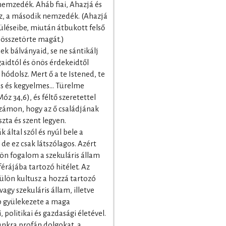
 nemzedék. Aháb fiai, Ahazjá és
ez, a második nemzedék. (Ahazjá
rüléseibe, miután átbukott felső
 összetörte magát.)
ek bálványaid, se ne sántikálj
gaidtól és önös érdekeidtől
hódolsz. Mert ő a te Istened, te
as és kegyelmes… Türelme
óz 34,6), és féltő szeretettel
számon, hogy az ő családjának
ta és szent legyen.
 által szól és nyúl bele a
, de ez csak látszólagos. Azért
ön fogalom a szekuláris állam
érájába tartozó hitélet. Az
külön kultusz a hozzá tartozó
vagy szekuláris állam, illetve
ép gyülekezete a maga
, politikai és gazdasági életével.
unkra profán dolgokat, a