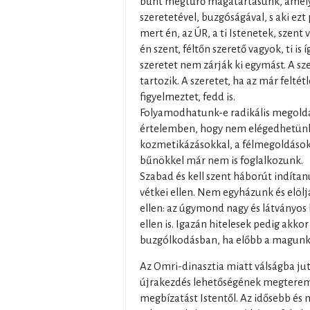
bűnt megtűrő magatartásunk, amely 
szeretetével, buzgóságával, s aki ezt
mert én, az ÚR, a ti Istenetek, szen
én szent, féltőn szerető vagyok, ti is 
szeretet nem zárják ki egymást. A sz
tartozik. A szeretet, ha az már felté
figyelmeztet, fedd is.
Folyamodhatunk-e radikális megoldá
értelemben, hogy nem elégedhetünk 
kozmetikázásokkal, a félmegoldásokk
bűnökkel már nem is foglalkozunk.
Szabad és kell szent háborút indítanu
vétkei ellen. Nem egyházunk és elölj
ellen: az úgymond nagy és látványos 
ellen is. Igazán hitelesek pedig akko
buzgólkodásban, ha előbb a magunk 
Az Omri-dinasztia miatt válságba juto
újrakezdés lehetőségének megteremt
megbízatást Istentől. Az idősebb és