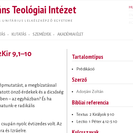
Ugrás a
ns Teológiai Intézet
H
tartalomra
E
S UNITÁRIUS LELKÉSZKÉPZŐ EGYETEME
R
TÁS
KUTATÁS
SZEMÉLYEK
AKADÉMIAI ÉLET
2Kir 9,1–10
Tartalomtípus
Prédikáció
Szerző
képmutatást, a megbízatással
Adorjáni Zoltán
tatott önző érdekek és a dicsőség
ben – az egyházban? És ha
Bibliai referencia
atunk-e radikális
Textus: 2 Királyok 9:10
Lectio: 1 Péter 4:12-5:10
, csupán nyolc évtizedes volt. Az
a és Izráelre.
Kulcsszavak