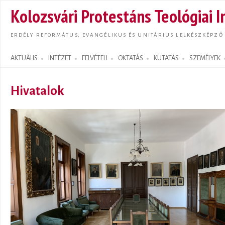
Ugrás
Kolozsvári Protestáns Teológiai I
tarta
ERDÉLY REFORMÁTUS, EVANGÉLIKUS ÉS UNITÁRIUS LELKÉSZKÉPZŐ
AKTUÁLIS
INTÉZET
FELVÉTELI
OKTATÁS
KUTATÁS
SZEMÉLYEK
Search form
Hivatalok