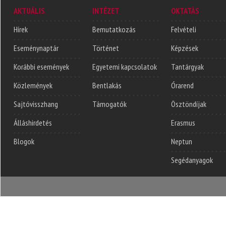
AKTUÁLIS
INTÉZET
OKTATÁS
Hírek
Bemutatkozás
Felvételi
Eseménynaptár
Történet
Képzések
Korábbi események
Egyetemi kapcsolatok
Tantárgyak
Közlemények
Bentlakás
Órarend
Sajtóvisszhang
Támogatók
Ösztöndíjak
Álláshirdetés
Erasmus
Blogok
Neptun
Segédanyagok