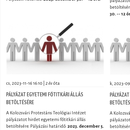
pályázatot
betöltésér
30. -- 12 ó
cs, 2023-11-16 16:10 |
2 év
óta
k, 2023-09
PÁLYÁZAT EGYETEMI FŐTITKÁRI ÁLLÁS
PÁLYÁZAT
BETÖLTÉSÉRE
BETÖLTÉS
A Kolozsvári Protestáns Teológiai Intézet
A Kolozsvá
pályázatot hirdet egyetemi főtitkári állás
pályázatot
betöltésére. Pályázási határidő:
2023. december 5.
betöltésér