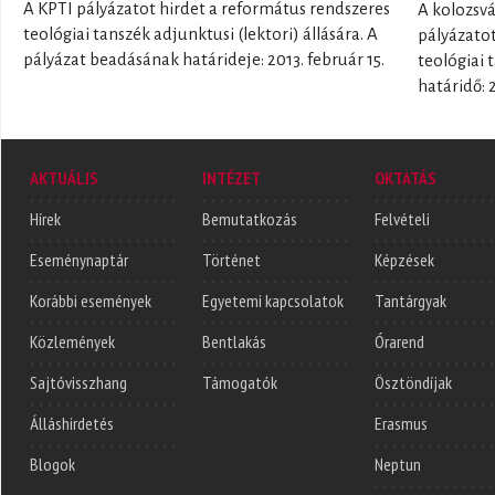
A KPTI pályázatot hirdet a református rendszeres
A kolozsvá
teológiai tanszék adjunktusi (lektori) állására. A
pályázatot
pályázat beadásának határideje: 2013. február 15.
teológiai t
határidő: 
AKTUÁLIS
INTÉZET
OKTATÁS
Hírek
Bemutatkozás
Felvételi
Eseménynaptár
Történet
Képzések
Korábbi események
Egyetemi kapcsolatok
Tantárgyak
Közlemények
Bentlakás
Órarend
Sajtóvisszhang
Támogatók
Ösztöndíjak
Álláshirdetés
Erasmus
Blogok
Neptun