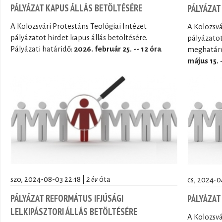
PÁLYÁZAT KAPUS ÁLLÁS BETÖLTÉSÉRE
PÁLYÁZAT
A Kolozsvári Protestáns Teológiai Intézet
A Kolozsvá
pályázatot hirdet kapus állás betöltésére.
pályázatot
Pályázati határidő:
2026. február 25. -- 12 óra
.
meghatároz
május 15. 
szo, 2024-08-03 22:18 |
2 év
óta
cs, 2024-04
PÁLYÁZAT REFORMÁTUS IFJÚSÁGI
PÁLYÁZAT
LELKIPÁSZTORI ÁLLÁS BETÖLTÉSÉRE
A Kolozsvá