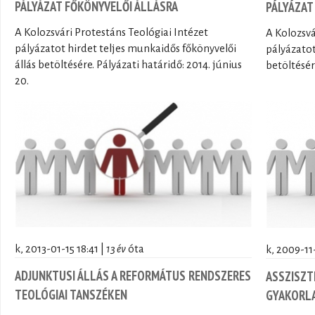
PÁLYÁZAT FŐKÖNYVELŐI ÁLLÁSRA
PÁLYÁZAT
A Kolozsvári Protestáns Teológiai Intézet
A Kolozsvá
pályázatot hirdet teljes munkaidős főkönyvelői
pályázatot
állás betöltésére. Pályázati határidő: 2014. június
betöltésér
20.
k, 2013-01-15 18:41 |
13 év
óta
k, 2009-11-
ADJUNKTUSI ÁLLÁS A REFORMÁTUS RENDSZERES
ASSZISZT
TEOLÓGIAI TANSZÉKEN
GYAKORLA