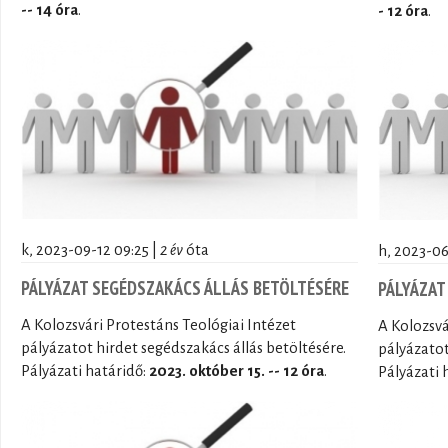
-- 14 óra
.
- 12 óra
.
k, 2023-09-12 09:25 |
2 év
óta
h, 2023-06
PÁLYÁZAT SEGÉDSZAKÁCS ÁLLÁS BETÖLTÉSÉRE
PÁLYÁZAT
A Kolozsvári Protestáns Teológiai Intézet
A Kolozsvá
pályázatot hirdet segédszakács állás betöltésére.
pályázatot
Pályázati határidő:
2023. október 15. -- 12 óra
.
Pályázati 