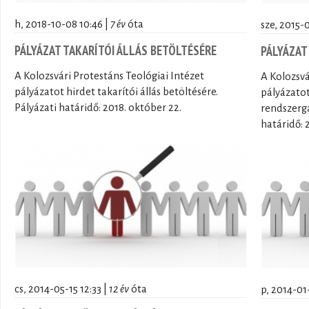
h, 2018-10-08 10:46 |
7 év
óta
sze, 2015-
PÁLYÁZAT TAKARÍTÓI ÁLLÁS BETÖLTÉSÉRE
PÁLYÁZAT
A Kolozsvári Protestáns Teológiai Intézet
A Kolozsvá
pályázatot hirdet takarítói állás betöltésére.
pályázato
Pályázati határidő: 2018. október 22.
rendszerga
határidő: 2
cs, 2014-05-15 12:33 |
12 év
óta
p, 2014-01