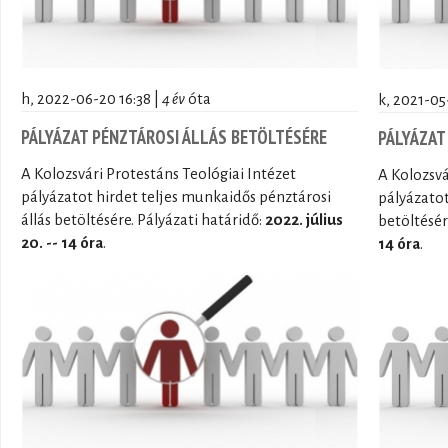
h, 2022-06-20 16:38 |
4 év
óta
k, 2021-05
PÁLYÁZAT PÉNZTÁROSI ÁLLÁS BETÖLTÉSÉRE
PÁLYÁZAT
A Kolozsvári Protestáns Teológiai Intézet
A Kolozsvá
pályázatot hirdet teljes munkaidős pénztárosi
pályázatot
állás betöltésére. Pályázati határidő:
2022. július
betöltésér
20. -- 14 óra
.
14 óra
.