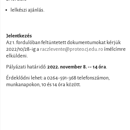
lelkészi ajánlás.
Jelentkezés
Az 1. fordulóban feltüntetett dokumentumokat kérjük
2022/10/28-ig a
raczlevente@proteo.cj.edu.ro
ímélcímre
elküldeni.
Pályázati határidő:
2022. november 8. -- 14 óra
.
Érdeklődni lehet: a 0264-591-368 telefonszámon,
munkanapokon, 10 és 14 óra között.