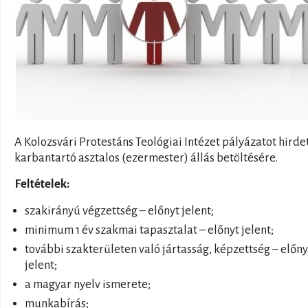
A Kolozsvári Protestáns Teológiai Intézet pályázatot hirde
karbantartó asztalos (ezermester) állás betöltésére.
Feltételek:
szakirányú végzettség – előnyt jelent;
minimum 1 év szakmai tapasztalat – előnyt jelent;
további szakterületen való jártasság, képzettség – előny
jelent;
a magyar nyelv ismerete;
munkabírás;