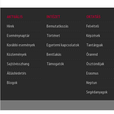
AKTUÁLIS
INTÉZET
OKTATÁS
Hírek
Bemutatkozás
Felvételi
Eseménynaptár
Történet
Képzések
Korábbi események
Egyetemi kapcsolatok
Tantárgyak
Közlemények
Bentlakás
Órarend
Sajtóvisszhang
Támogatók
Ösztöndíjak
Álláshirdetés
Erasmus
Blogok
Neptun
Segédanyagok