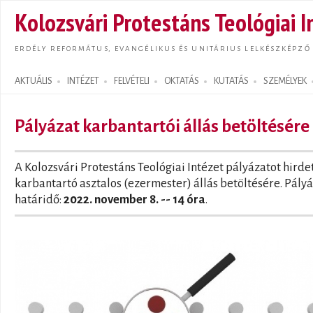
Ugrás
Kolozsvári Protestáns Teológiai I
tarta
ERDÉLY REFORMÁTUS, EVANGÉLIKUS ÉS UNITÁRIUS LELKÉSZKÉPZŐ
AKTUÁLIS
INTÉZET
FELVÉTELI
OKTATÁS
KUTATÁS
SZEMÉLYEK
Search form
Pályázat karbantartói állás betöltésére
A Kolozsvári Protestáns Teológiai Intézet pályázatot hirde
karbantartó asztalos (ezermester) állás betöltésére. Pályá
határidő:
2022. november 8. -- 14 óra
.