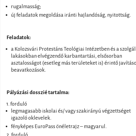
rugalmasság;
új feladatok megoldása iránti hajlandóság, nyitottság.
Feladatok:
a Kolozsvári Protestáns Teológiai Intézetben és a szolgál
lakásokban elvégzendő karbantartási, elsősorban
asztalosságot (esetleg más területeket is) érintő javítás
beavatkozások.
Pályázási dosszié tartalma:
1. forduló
legmagasabb iskolai és/ vagy szakirányú végzettséget
igazoló oklevelek.
fényképes EuroPass önéletrajz – magyarul.
2. forduló