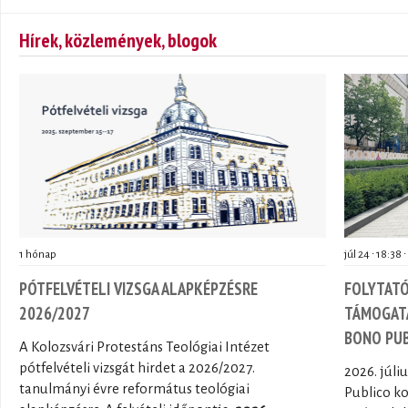
Hírek, közlemények, blogok
1 hónap
júl 24 ∙ 18:38 ∙
PÓTFELVÉTELI VIZSGA ALAPKÉPZÉSRE
FOLYTATÓ
2026/2027
TÁMOGATÁ
BONO PU
A Kolozsvári Protestáns Teológiai Intézet
pótfelvételi vizsgát hirdet a 2026/2027.
2026. júli
tanulmányi évre református teológiai
Publico k