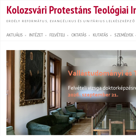
Ugrás
Kolozsvári Protestáns Teológiai I
tarta
ERDÉLY REFORMÁTUS, EVANGÉLIKUS ÉS UNITÁRIUS LELKÉSZKÉPZŐ
AKTUÁLIS
INTÉZET
FELVÉTELI
OKTATÁS
KUTATÁS
SZEMÉLYEK
Search form