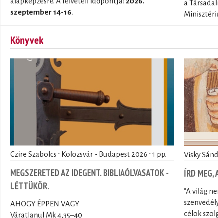
alapképzésre. A felvételi időpontja:
2026.
a Társadal
szeptember 14-16
.
Minisztéri
Könyvek
Czire Szabolcs ∙ Kolozsvár - Budapest 2026 ∙ 1 pp.
Visky Sánd
MEGSZERETED AZ IDEGENT. BIBLIAÓLVASATOK -
ÍRD MEG,
LÉTTÜKÖR.
"A világ n
szenvedély
AHOGY ÉPPEN VAGY
célok szol
Váratlanul Mk 4,35–40