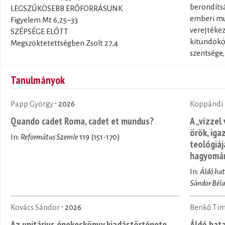
berondítsá
LEGSZŰKÖSEBB ERŐFORRÁSUNK
emberi mun
Figyelem Mt 6,25–33
verejtékez
SZÉPSÉGE ELŐTT
kitündökö
Megszöktetettségben Zsolt 27,4
szentsége,
Tanulmányok
Papp György
∙ 2026
Koppándi 
Quando cadet Roma, cadet et mundus?
A „vízzel
örök, iga
In:
Református Szemle
119 (151-170)
teológiáj
hagyomá
In:
Áldó ha
Sándor Béla
Kovács Sándor
∙ 2026
Benkő Ti
Az unitárius énekeskönyv kiadástörténete
Áldó hata