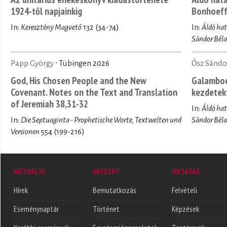
1924-től napjainkig
Bonhoeffe
In:
Keresztény Magvető
132 (34-74)
In:
Áldó ha
Sándor Béla
Papp György
∙ Tübingen 2026
Ősz Sándo
God, His Chosen People and the New
Galambod 
Covenant. Notes on the Text and Translation
kezdetek
of Jeremiah 38,31-32
In:
Áldó ha
In:
Die Septuaginta - Prophetische Worte, Textwelten und
Sándor Béla
Versionen
554 (199-216)
AKTUÁLIS
INTÉZET
OKTATÁS
Hírek
Bemutatkozás
Felvételi
Eseménynaptár
Történet
Képzések