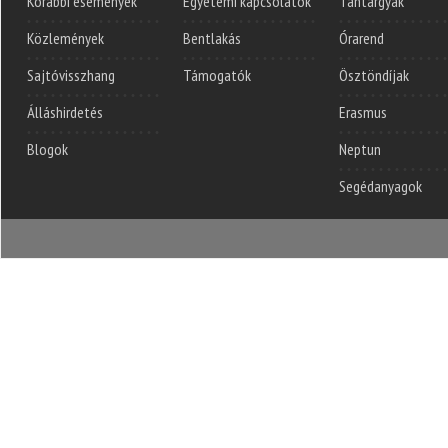
Korábbi események
Egyetemi kapcsolatok
Tantárgyak
Közlemények
Bentlakás
Órarend
Sajtóvisszhang
Támogatók
Ösztöndíjak
Álláshirdetés
Erasmus
Blogok
Neptun
Segédanyagok