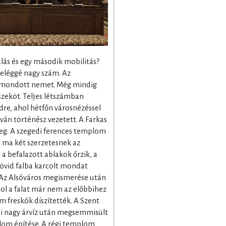
ulás és egy második mobilitás?
eléggé nagy szám. Az
 mondott nemet. Még mindig
szeköt. Teljes létszámban
dre, ahol hétfőn városnézéssel
ván történész vezetett. A Farkas
eg. A szegedi ferences templom
e ma két szerzetesnek az
a befalazott ablakok őrzik, a
rövid falba karcolt mondat
.” Az Alsóváros megismerése után
ol a falat már nem az előbbihez
freskók díszítették. A Szent
 nagy árvíz után megsemmisült
plom építése. A régi templom