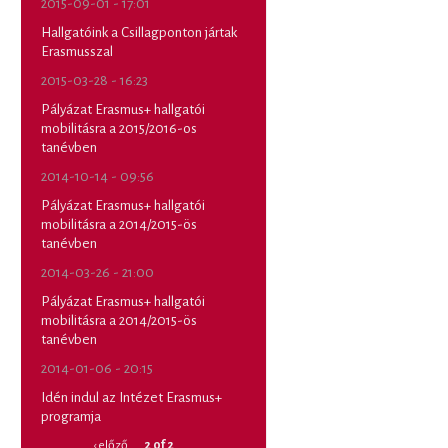
2015-09-01 - 17:01
Hallgatóink a Csillagponton jártak
Erasmusszal
2015-03-28 - 16:23
Pályázat Erasmus+ hallgatói
mobilitásra a 2015/2016-os
tanévben
2014-10-14 - 09:56
Pályázat Erasmus+ hallgatói
mobilitásra a 2014/2015-ös
tanévben
2014-03-26 - 21:00
Pályázat Erasmus+ hallgatói
mobilitásra a 2014/2015-ös
tanévben
2014-01-06 - 20:15
Idén indul az Intézet Erasmus+
programja
‹ előző
2 of 2