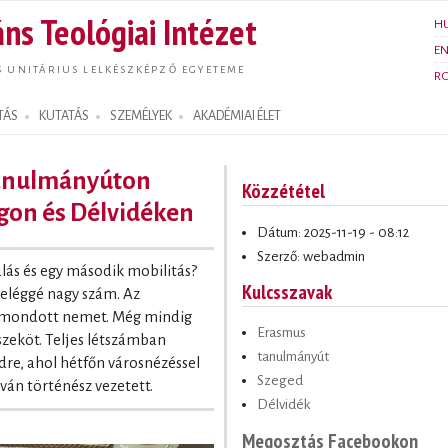
Ugrás a
ns Teológiai Intézet
H
tartalomra
E
S UNITÁRIUS LELKÉSZKÉPZŐ EGYETEME
R
TÁS
KUTATÁS
SZEMÉLYEK
AKADÉMIAI ÉLET
tanulmányúton
Közzététel
gon és Délvidéken
Dátum: 2025-11-19 - 08:12
Szerző: webadmin
ulás és egy második mobilitás?
Kulcsszavak
eléggé nagy szám. Az
 mondott nemet. Még mindig
Erasmus
szeköt. Teljes létszámban
tanulmányút
dre, ahol hétfőn városnézéssel
Szeged
ván történész vezetett.
Délvidék
Megosztás Facebookon