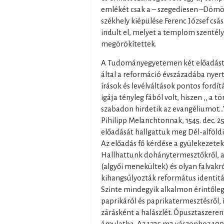
emlékét csak a – szegediesen –Dömöt
székhely kiépülése Ferenc József csá
indult el, melyet a templom szenté
megörökítettek.
A Tudományegyetemen két előadást 
által a reformáció évszázadába nyert
írások és levélváltások pontos fordít
igája tényleg fából volt, hiszen ,, a 
szabadon hirdetik az evangéliumot…
Pihilipp Melanchtonnak, 1545. dec. 
előadását hallgattuk meg Dél-alföld
Az előadás fő kérdése a gyülekezetek
Hallhattunk dohánytermesztőkről, a
(algyői menekültek) és olyan falvak
kihangsúlyozták református identit
Szinte mindegyik alkalmon érintőleg
paprikáról és paprikatermesztésről, 
zárásként a halászlét. Ópusztaszeren