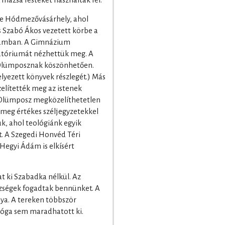
mázsa festéket használtak fel.
nne Hódmezővásárhely, ahol
 Szabó Ákos vezetett körbe a
iumban. A Gimnázium
oratóriumát nézhettük meg. A
z Olümposznak köszönhetően.
elyezett könyvek részlegét.) Más
elítették meg az istenek
Olümposz megközelíthetetlen
meg értékes széljegyzetekkel
k, ahol teológiánk egyik
. A Szegedi Honvéd Téri
Hegyi Ádám is elkísért
 ki Szabadka nélkül. Az
zségek fogadtak bennünket. A
nya. A tereken többször
agóga sem maradhatott ki.