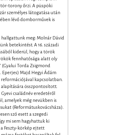
ör-torony őrzi. A püspöki
szár személyes látogatása után
lyében lévő domborművek is
hallgattunk meg: Molnár Dávid
ünk betekintést. A 16. századi
ásából kiderül, hogy a török
törökök fennhatósága alatt oly
” (Gyalui Torda Zsigmond
25. Eperjes) Majd Hegyi Ádám
i reformációjával kapcsolatban.
 alapítására összpontosított.
 Gyevi családnév eredetéről
ról, amelyek még nevükben is
ásukat (Reformátuskovácsháza).
esen szó esett a szegedi
így mi sem hagyhattuk ki
 a Feszty-körkép ejtett