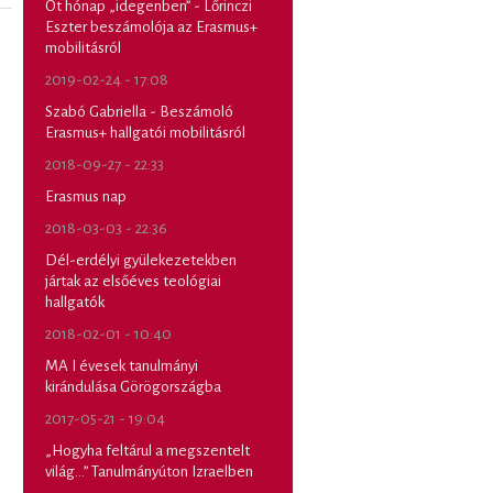
Öt hónap „idegenben” - Lőrinczi
Eszter beszámolója az Erasmus+
mobilitásról
2019-02-24 - 17:08
Szabó Gabriella - Beszámoló
Erasmus+ hallgatói mobilitásról
2018-09-27 - 22:33
Erasmus nap
2018-03-03 - 22:36
Dél-erdélyi gyülekezetekben
jártak az elsőéves teológiai
hallgatók
2018-02-01 - 10:40
MA I évesek tanulmányi
kirándulása Görögországba
2017-05-21 - 19:04
„Hogyha feltárul a megszentelt
világ…” Tanulmányúton Izraelben