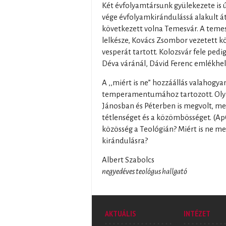
Két évfolyamtársunk gyülekezete is 
vége évfolyamkirándulássá alakult át
következett volna Temesvár. A temes
lelkésze, Kovács Zsombor vezetett 
vesperát tartott. Kolozsvár fele pedi
Déva váránál, Dávid Ferenc emlékhel
A ,,miért is ne” hozzáállás valahogy
temperamentumához tartozott. Oly
Jánosban és Péterben is megvolt, me
tétlenséget és a közömbösséget. (ApC
közösség a Teológián? Miért is ne m
kirándulásra?
Albert Szabolcs
negyedéves teológus hallgató
AKTUÁLIS
INTÉZET