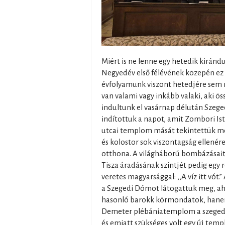
Miért is ne lenne egy hetedik kiránd
Negyedév első félévének közepén ez 
évfolyamunk viszont hetedjére sem
van valami vagy inkább valaki, aki ös
indultunk el vasárnap délután Szege
indítottuk a napot, amit Zombori Ist
utcai templom mását tekintettük m
és kolostor sok viszontagság ellenér
otthona. A világháború bombázásait 
Tisza áradásának szintjét pedig egy 
veretes magyarsággal: ,,A víz itt vót
a Szegedi Dómot látogattuk meg, ah
hasonló barokk körmondatok, hanem 
Demeter plébániatemplom a szegedi
és emiatt szükséges volt egy új tem