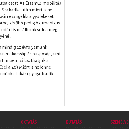
útba esett. Az Erasmus mobilitás
. Szabadka után miért is ne
vári evangélikus gyülekezet
körbe, később pedig ökumenikus
g miért is ne álltunk volna meg
yénél.
an mindig az évfolyamunk
an makacsság és buzgóság, ami
rt mi sem választhatjuk a
sel 4,20) Miért is ne lenne
ennénk el akár egy nyolcadik
OKTATÁS
KUTATÁS
SZEMÉLYE