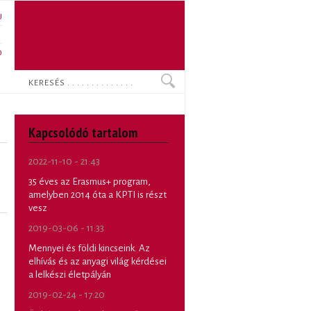
U
N
O
Keresés
Kapcsolódó tartalom
2022-11-10 - 21:43
35 éves az Erasmus+ program,
amelyben 2014 óta a KPTI is részt
vesz
2019-03-06 - 11:33
Mennyei és földi kincseink. Az
elhívás és az anyagi világ kérdései
a lelkészi életpályán
2019-02-24 - 17:20