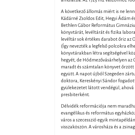
ámulatba. Az 1725 m2 vászonhoz 100 
A következő állomás miért is ne le
Kádárné Zsoldos Edit, Hegyi Ádám és
Bethlen Gábor Református Gimnáz
könyvtárát, levéltárát és fizika lab
levéltár sok értékes darabot őriz a
(Így nevezték a legfelső polcokra elh
könyvtárakban létra segítségével köz
hegyét, de Hódmezővásárhelyen az 
maradt és számtalan könyvet őrzött 
együtt. A napot újból Szegeden zártu
doktora, Kereskényi Sándor fogadott
gyülekezetet látott vendégül, ahová 
presbiterként.
Délvidék reformációja nem maradhat
evangélikus és református egyházkö
város a szecesszió egyik mintapéldá
visszaköszön. A városháza és a zsin