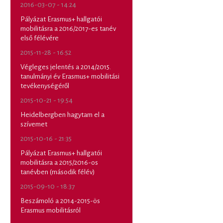
2016-03-07 - 14:24
Pályázat Erasmus+ hallgatói
mobilitásra a 2016/2017-es tanév
első félévére
2015-11-28 - 16:52
Végleges jelentés a 2014/2015.
tanulmányi év Erasmus+ mobilitási
tevékenységéről
2015-10-21 - 19:54
Heidelbergben hagytam el a
szívemet
2015-10-16 - 21:35
Pályázat Erasmus+ hallgatói
mobilitásra a 2015/2016-os
tanévben (második félév)
2015-09-10 - 18:37
Beszámoló a 2014-2015-ös
Erasmus mobilitásról