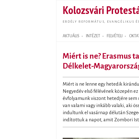
Kolozsvári Protestá
ERDÉLY REFORMÁTUS, EVANGÉLIKUS É
AKTUÁLIS
INTÉZET
FELVÉTELI
OKTA
Search form
Miért is ne? Erasmus 
Délkelet-Magyarorszá
Miért is ne lenne egy hetedik kiránd
Negyedév első félévének közepén ez 
évfolyamunk viszont hetedjére sem
van valami vagy inkább valaki, aki ös
indultunk el vasárnap délután Szege
indítottuk a napot, amit Zombori Ist