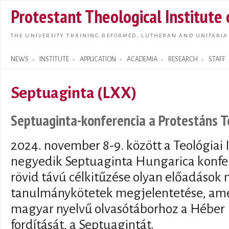
Skip t
Protestant Theological Institute
main
conte
THE UNIVERSITY TRAINING REFORMED, LUTHERAN AND UNITARIA
NEWS
INSTITUTE
APPLICATION
ACADEMIA
RESEARCH
STAFF
Search form
Septuaginta (LXX)
Septuaginta-konferencia a Protestáns T
2024. november 8-9. között a Teológiai 
negyedik Septuaginta Hungarica konfer
rövid távú célkitűzése olyan előadások 
tanulmánykötetek megjelentetése, ame
magyar nyelvű olvasótáborhoz a Héber B
fordítását, a Septuagintát.