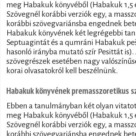
meg Habakuk könyvéből (Habakuk 1,5 és
Szövegnél korábbi verziók egy, a mass
korábbi szövegvariánsba engednek bet
Habakuk könyvének két legrégebbi tanú
Septuagintát és a qumráni Habakuk peš
hasonló irányba mutató szír Pesittát is)
szövegrészek esetében nagy valószínű
korai olvasatokról kell beszélnünk.
Habakuk könyvének premasszoretikus 
Ebben a tanulmányban két olyan vitatot
meg Habakuk könyvéből (Habakuk 1,5 és
Szövegnél korábbi verziók egy, a mass
korábbi szövegvariánsba engednek bet