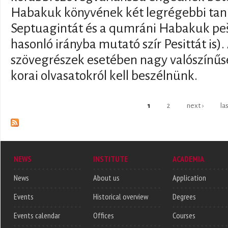
Habakuk könyvének két legrégebbi tanú
Septuagintát és a qumráni Habakuk peš
hasonló irányba mutató szír Pesittát is)
szövegrészek esetében nagy valószínű
korai olvasatokról kell beszélnünk.
Pages
1
2
next ›
la
NEWS
INSTITUTE
ACADEMIA
News
About us
Application
Events
Historical overview
Degrees
Events calendar
Offices
Courses