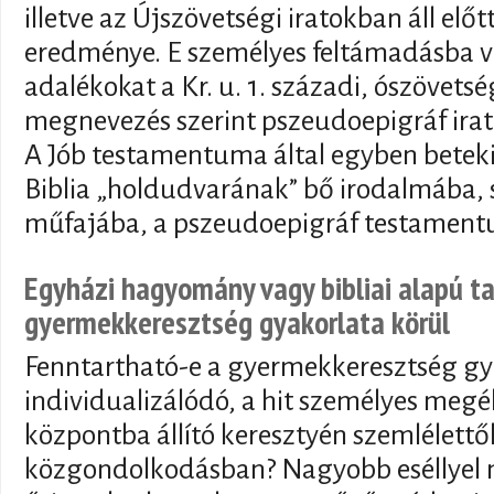
illetve az Újszövetségi iratokban áll el
eredménye. E személyes feltámadásba ve
adalékokat a Kr. u. 1. századi, ószövetsé
megnevezés szerint pszeudoepigráf irat
A Jób testamentuma által egyben betekin
Biblia „holdudvarának” bő irodalmába, 
műfajába, a pszeudoepigráf testamen
Egyházi hagyomány vagy bibliai alapú t
gyermekkeresztség gyakorlata körül
Fenntartható-e a gyermekkeresztség gy
individualizálódó, a hit személyes megé
központba állító keresztyén szemlélettő
közgondolkodásban? Nagyobb eséllyel