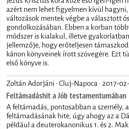
Jézus Krisztus kora közé eső igen-igen
azért nem lehet figyelmen kívül hagyni, 
változások mentek végbe a választott ó
gondolkozásában. Ebben a korban többf
módszer is kialakul, illetve gyakorlatba
jellemzője, hogy erőteljesen támaszkod
kánon könyveinek írott szövegére. Ezt 
első könyve is.
Zoltán Adorjáni · Cluj-Napoca ·
2017-02
Feltámadáshit a Jób testamentumában
A feltámadás, pontosabban a személy, 
feltámadásának hite, úgy ahogy az a D
például a deuterokanonikus 1. és 2. M