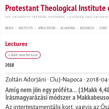
Skip t
Protestant Theological Institute
main
conte
THE UNIVERSITY TRAINING REFORMED, LUTHERAN AND UNITARIA
NEWS
INSTITUTE
APPLICATION
ACADEMIA
RESEARCH
STAFF
Search form
Lectures
+ Add new lecture
2018
Zoltán Adorjáni · Cluj-Napoca ·
2018-04
Amíg nem jön egy próféta… (1Makk 4,48)
Írásmagyarázási módszer a Makkabeuso
Az intertestamentális kort, vagyis az Ósz