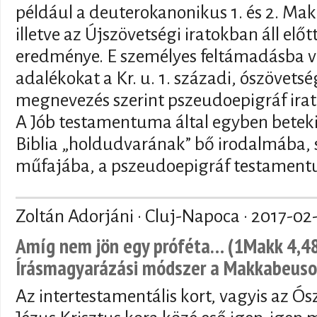
például a deuterokanonikus 1. és 2. M
illetve az Újszövetségi iratokban áll el
eredménye. E személyes feltámadásba ve
adalékokat a Kr. u. 1. századi, ószövetsé
megnevezés szerint pszeudoepigráf irat
A Jób testamentuma által egyben betekin
Biblia „holdudvarának” bő irodalmába, 
műfajába, a pszeudoepigráf testamen
Zoltán Adorjáni · Cluj-Napoca ·
2017-02
Amíg nem jön egy próféta… (1Makk 4,48)
Írásmagyarázási módszer a Makkabeuso
Az intertestamentális kort, vagyis az Ósz