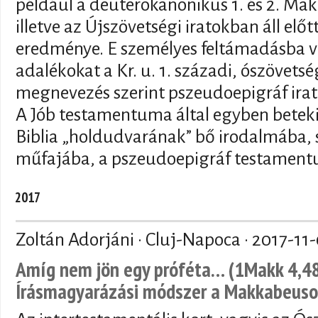
például a deuterokanonikus 1. és 2. M
illetve az Újszövetségi iratokban áll el
eredménye. E személyes feltámadásba ve
adalékokat a Kr. u. 1. századi, ószövetsé
megnevezés szerint pszeudoepigráf irat
A Jób testamentuma által egyben betekin
Biblia „holdudvarának” bő irodalmába, 
műfajába, a pszeudoepigráf testamen
2017
Zoltán Adorjáni · Cluj-Napoca ·
2017-11
Amíg nem jön egy próféta… (1Makk 4,48)
Írásmagyarázási módszer a Makkabeuso