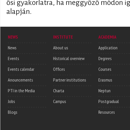
ősi gyakorlatra, ha meggyőző módon iga
alapján.
NEWS
INSTITUTE
ACADEMIA
News
About us
Application
Events
Historical overview
Degrees
Events calendar
Offices
Courses
Anouncements
Partner institutions
Erasmus
PTI in the Media
Charta
Neptun
Jobs
Campus
Postgradual
Blogs
Resources