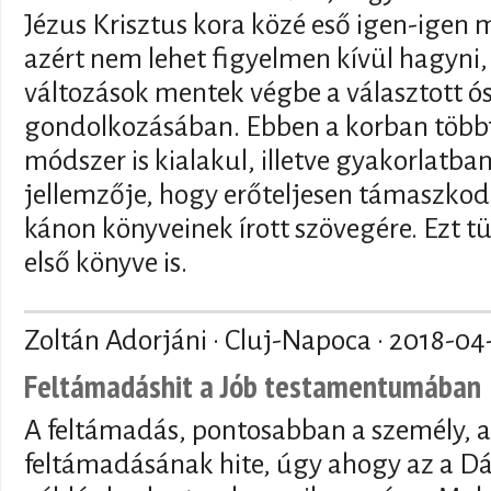
Jézus Krisztus kora közé eső igen-igen
azért nem lehet figyelmen kívül hagyni, 
változások mentek végbe a választott ó
gondolkozásában. Ebben a korban többf
módszer is kialakul, illetve gyakorlatba
jellemzője, hogy erőteljesen támaszkod
kánon könyveinek írott szövegére. Ezt 
első könyve is.
Zoltán Adorjáni · Cluj-Napoca ·
2018-04
Feltámadáshit a Jób testamentumában
A feltámadás, pontosabban a személy, 
feltámadásának hite, úgy ahogy az a D