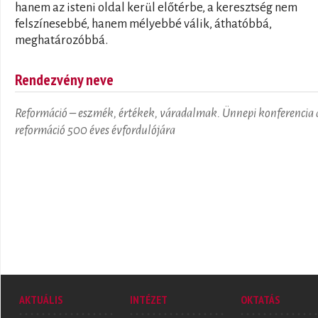
hanem az isteni oldal kerül előtérbe, a keresztség nem
felszínesebbé, hanem mélyebbé válik, áthatóbbá,
meghatározóbbá.
Rendezvény neve
Reformáció – eszmék, értékek, váradalmak. Ünnepi konferencia 
reformáció 500 éves évfordulójára
AKTUÁLIS
INTÉZET
OKTATÁS