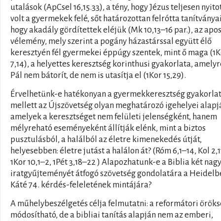
utalások (ApCsel 16,15.33), a tény, hogy Jézus teljesen nyito
volt a gyermekek felé, sőt határozottan felrótta tanítványa
hogy akadály gördítettek eléjük (Mk 10,13–16 par.), az apos
vélemény, mely szerint a pogány házastárssal együtt élő
keresztyén fél gyermekei éppúgy szentek, mint ő maga (1K
7,14), a helyettes keresztség korinthusi gyakorlata, amelyr
Pál nem bátorít, de nem is utasítja el (1Kor 15,29).
Érvelhetünk-e hatékonyan a gyermekkeresztség gyakorla
mellett az Újszövetség olyan meghatározó igehelyei alapj
amelyek a keresztséget nem felületi jelenségként, hanem
mélyreható eseményeként állítják elénk, mint a biztos
pusztulásból, a halálból az életre kimenekedés útját,
helyesebben: életre jutást a halálon át? (Róm 6,1–14, Kol 2,1
1Kor 10,1–2, 1Pét 3,18–22 ) Alapozhatunk-e a Biblia két nag
iratgyűjteményét átfogó szövetség gondolatára a Heidelb
Káté 74. kérdés-feleletének mintájára?
A műhelybeszélgetés célja felmutatni: a reformátori örök
módosítható, de a bibliai tanítás alapján nem az emberi,