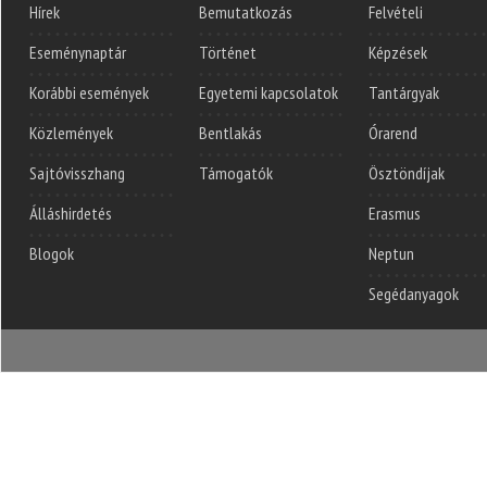
Hírek
Bemutatkozás
Felvételi
Eseménynaptár
Történet
Képzések
Korábbi események
Egyetemi kapcsolatok
Tantárgyak
Közlemények
Bentlakás
Órarend
Sajtóvisszhang
Támogatók
Ösztöndíjak
Álláshirdetés
Erasmus
Blogok
Neptun
Segédanyagok