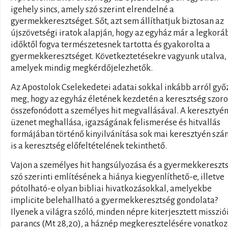
igehely sincs, amely szó szerint elrendelné a
gyermekkeresztséget. Sőt, azt sem állíthatjuk biztosan az
újszövetségi iratok alapján, hogy az egyház már a legkorá
időktől fogva természetesnek tartotta és gyakorolta a
gyermekkeresztséget. Következtetésekre vagyunk utalva,
amelyek mindig megkérdőjelezhetők.
Az Apostolok Cselekedetei adatai sokkal inkább arról gy
meg, hogy az egyház életének kezdetén a keresztség szor
összefonódott a személyes hit megvallásával. A keresztyé
üzenet meghallása, igazságának felismerése és hitvallás
formájában történő kinyilvánítása sok mai keresztyén sz
is a keresztség előfeltételének tekinthető.
Vajon a személyes hit hangsúlyozása és a gyermekkereszt
szó szerinti említésének a hiánya kiegyenlíthető-e, illetve
pótolható-e olyan bibliai hivatkozásokkal, amelyekbe
implicite belehallható a gyermekkeresztség gondolata?
Ilyenek a világra szóló, minden népre kiterjesztett misszió
parancs (Mt 28,20), a háznép megkeresztelésére vonatko