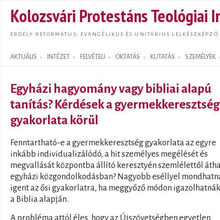
Ugrás
Kolozsvári Protestáns Teológiai I
tarta
ERDÉLY REFORMÁTUS, EVANGÉLIKUS ÉS UNITÁRIUS LELKÉSZKÉPZŐ
AKTUÁLIS
INTÉZET
FELVÉTELI
OKTATÁS
KUTATÁS
SZEMÉLYEK
Search form
Egyházi hagyomány vagy bibliai alapú
tanítás? Kérdések a gyermekkeresztség
gyakorlata körül
Fenntartható-e a gyermekkeresztség gyakorlata az egyre
inkább individualizálódó, a hit személyes megélését és
megvallását központba állító keresztyén szemlélettől átha
egyházi közgondolkodásban? Nagyobb eséllyel mondhatn
igent az ősi gyakorlatra, ha meggyőző módon igazolhatnák
a Biblia alapján.
A probléma attól éles, hogy az Újszövetségben egyetlen