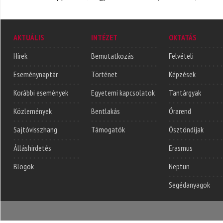
AKTUÁLIS
INTÉZET
OKTATÁS
Hírek
Bemutatkozás
Felvételi
Eseménynaptár
Történet
Képzések
Korábbi események
Egyetemi kapcsolatok
Tantárgyak
Közlemények
Bentlakás
Órarend
Sajtóvisszhang
Támogatók
Ösztöndíjak
Álláshirdetés
Erasmus
Blogok
Neptun
Segédanyagok