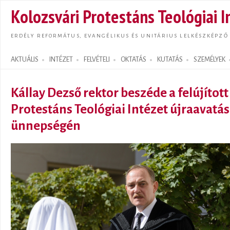
Ugrás
Kolozsvári Protestáns Teológiai I
tarta
ERDÉLY REFORMÁTUS, EVANGÉLIKUS ÉS UNITÁRIUS LELKÉSZKÉPZŐ
AKTUÁLIS
INTÉZET
FELVÉTELI
OKTATÁS
KUTATÁS
SZEMÉLYEK
Search form
Kállay Dezső rektor beszéde a felújított
Protestáns Teológiai Intézet újraavatás
ünnepségén