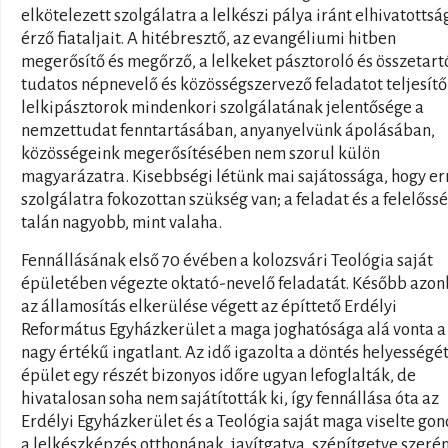
elkötelezett szolgálatra a lelkészi pálya iránt elhivatottsá
érző fiataljait. A hitébresztő, az evangéliumi hitben
megerősítő és megőrző, a lelkeket pásztoroló és összetartó
tudatos népnevelő és közösségszervező feladatot teljesítő
lelkipásztorok mindenkori szolgálatának jelentősége a
nemzettudat fenntartásában, anyanyelvünk ápolásában,
közösségeink megerősítésében nem szorul külön
magyarázatra. Kisebbségi létünk mai sajátossága, hogy er
szolgálatra fokozottan szükség van; a feladat és a felelőss
talán nagyobb, mint valaha.
Fennállásának első 70 évében a kolozsvári Teológia saját
épületében végezte oktató-nevelő feladatát. Később azo
az államosítás elkerülése végett az építtető Erdélyi
Református Egyházkerület a maga joghatósága alá vonta a
nagy értékű ingatlant. Az idő igazolta a döntés helyességét
épület egy részét bizonyos időre ugyan lefoglalták, de
hivatalosan soha nem sajátították ki, így fennállása óta az
Erdélyi Egyházkerület és a Teológia saját maga viselte gon
a lelkészképzés otthonának, javítgatva, szépítgetve szeré