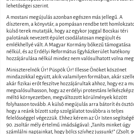
lehetőségei szerint.
A mostani megújulás azonban egészen más jellegű. A
díszterem, a könyvtár, a pompásan rendbe tett homlokzat
külső terek mutatják, hogy az egykor joggal Bocskai téri
palotának nevezett épület csodálatosan megújult és
emlékhellyé vált. A Magyar Kormány bőkezű támogatása
nélkül, és az Erdélyi Református Egyházkerület hatékony
hozzájárulása nélkül mindez nem valósulhatott volna meg
Miniszterelnök Úr! Püspök Úr! Illesse Önöket köszönet
mindazokkal együtt, akik valamilyen formában, akár szel
akár fizikai erőt feszítve hozzájárultak ahhoz, hogy ez a 
megvalósulhasson, hogy az erdélyi protestáns lelkészképz
méltó környezetben, megváltozott körülmények között
folyhasson tovább. A külső megújulás arra bátorít és ösztö
hogy a reánk bízott szép szolgálatot továbbra is teljes
felelősséggel végezzük. Ehhez kérem az Úr Isten segítségé
90. zsoltár mély értelmű imádságával: „Taníts minket úgy
számlálni napjainkat, hogy bölcs szívhez jussunk!” (Zsolt. 9