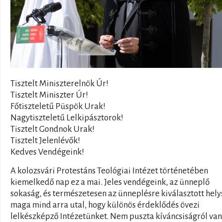
Tisztelt Miniszterelnök Úr!
Tisztelt Miniszter Úr!
Főtiszteletű Püspök Urak!
Nagytiszteletű Lelkipásztorok!
Tisztelt Gondnok Urak!
Tisztelt Jelenlévők!
Kedves Vendégeink!
A kolozsvári Protestáns Teológiai Intézet történetében
kiemelkedő nap ez a mai. Jeles vendégeink, az ünneplő
sokaság, és természetesen az ünneplésre kiválasztott hely
maga mind arra utal, hogy különös érdeklődés övezi
lelkészképző Intézetünket. Nem puszta kíváncsiságról van