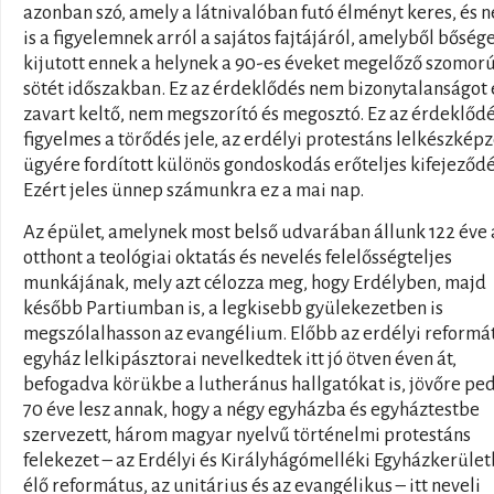
azonban szó, amely a látnivalóban futó élményt keres, és 
is a figyelemnek arról a sajátos fajtájáról, amelyből bőség
kijutott ennek a helynek a 90-es éveket megelőző szomorú
sötét időszakban. Ez az érdeklődés nem bizonytalanságot 
zavart keltő, nem megszorító és megosztó. Ez az érdeklődé
figyelmes a törődés jele, az erdélyi protestáns lelkészkép
ügyére fordított különös gondoskodás erőteljes kifejeződé
Ezért jeles ünnep számunkra ez a mai nap.
Az épület, amelynek most belső udvarában állunk 122 éve
otthont a teológiai oktatás és nevelés felelősségteljes
munkájának, mely azt célozza meg, hogy Erdélyben, majd
később Partiumban is, a legkisebb gyülekezetben is
megszólalhasson az evangélium. Előbb az erdélyi reformá
egyház lelkipásztorai nevelkedtek itt jó ötven éven át,
befogadva körükbe a lutheránus hallgatókat is, jövőre pe
70 éve lesz annak, hogy a négy egyházba és egyháztestbe
szervezett, három magyar nyelvű történelmi protestáns
felekezet – az Erdélyi és Királyhágómelléki Egyházkerüle
élő református, az unitárius és az evangélikus – itt neveli