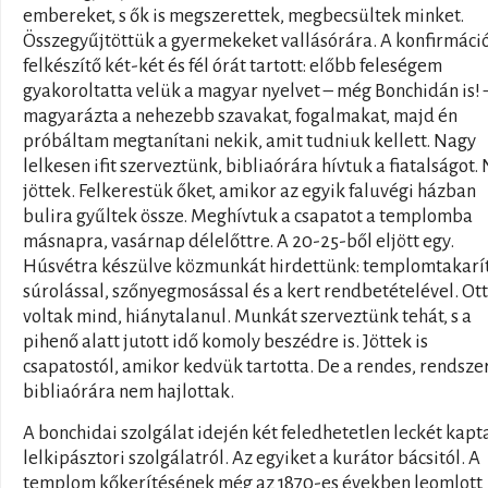
embereket, s ők is megszerettek, megbecsültek minket.
Összegyűjtöttük a gyermekeket vallásórára. A konfirmáci
felkészítő két-két és fél órát tartott: előbb feleségem
gyakoroltatta velük a magyar nyelvet – még Bonchidán is! 
magyarázta a nehezebb szavakat, fogalmakat, majd én
próbáltam megtanítani nekik, amit tudniuk kellett. Nagy
lelkesen ifit szerveztünk, bibliaórára hívtuk a fiatalságot
jöttek. Felkerestük őket, amikor az egyik faluvégi házban
bulira gyűltek össze. Meghívtuk a csapatot a templomba
másnapra, vasárnap délelőttre. A 20-25-ből eljött egy.
Húsvétra készülve közmunkát hirdettünk: templomtakarí
súrolással, szőnyegmosással és a kert rendbetételével. Ott
voltak mind, hiánytalanul. Munkát szerveztünk tehát, s a
pihenő alatt jutott idő komoly beszédre is. Jöttek is
csapatostól, amikor kedvük tartotta. De a rendes, rendsze
bibliaórára nem hajlottak.
A bonchidai szolgálat idején két feledhetetlen leckét kap
lelkipásztori szolgálatról. Az egyiket a kurátor bácsitól. A
templom kőkerítésének még az 1870-es években leomlott