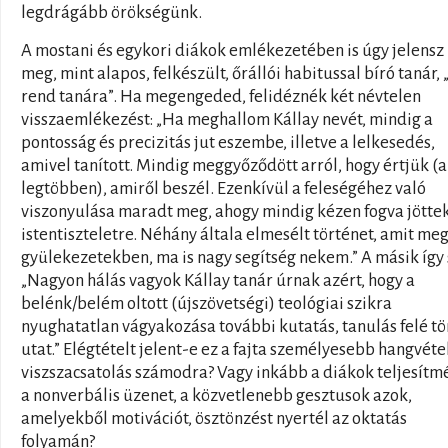
legdrágább örökségünk.
A mostani és egykori diákok emlékezetében is úgy jelensz
meg, mint alapos, felkészült, őrállói habitussal bíró tanár, 
rend tanára”. Ha megengeded, felidéznék két névtelen
visszaemlékezést: „Ha meghallom Kállay nevét, mindig a
pontosság és precizitás jut eszembe, illetve a lelkesedés,
amivel tanított. Mindig meggyőződött arról, hogy értjük (a
legtöbben), amiről beszél. Ezenkívül a feleségéhez való
viszonyulása maradt meg, ahogy mindig kézen fogva jötte
istentiszteletre. Néhány általa elmesélt történet, amit meg
gyülekezetekben, ma is nagy segítség nekem.” A másik így 
„Nagyon hálás vagyok Kállay tanár úrnak azért, hogy a
belénk/belém oltott (újszövetségi) teológiai szikra
nyughatatlan vágyakozása további kutatás, tanulás felé tö
utat.” Elégtételt jelent-e ez a fajta személyesebb hangvéte
viszszacsatolás számodra? Vagy inkább a diákok teljesítm
a nonverbális üzenet, a közvetlenebb gesztusok azok,
amelyekből motivációt, ösztönzést nyertél az oktatás
folyamán?