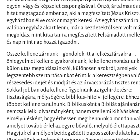
egyéni vágy és képzelet csapongásával. Önző, ártalmas és 
hitet megtagadó ember az, aki a megfeszített Jézus Kriszt
egyházában élve csak önmagát keresi. Az egyház számára,
valóban egyház akart lenni, már a kezdetektől sem volt m
megoldás, mint kitartani a megfeszített Feltámadott melle
és nap mint nap hozzá igazodni.
Össze kellene zárnunk – gondolok itt a lelkésztársakra –,
önfegyelmet kellene gyakorolnunk, le kellene mondanunk
külön utas megoldásainkról, különösen azokról, amelyek
legszentebb szertartásainkat érintik: a keresztségben val
részesedés idejét és módját és az úrvacsorázás tisztes rend
Sokkal jobban oda kellene figyelnünk az igehirdetésre:
tisztaságára, mélységére, biblikus-hitelvi jellegére. Ehhez
többet kellene tanulnunk. Biblikusként a Bibliát ajánlaná
nemcsak lelki olvasmányként, hanem szellemi kihívásként,
elmélyülésként, hogy érhessen meg bennünk a mondanival
amelyet tovább érlel az egyre bővülő, mélyülő élettapaszt
Hagyjuk el a mélyen beidegződött papos szófordulatokat,