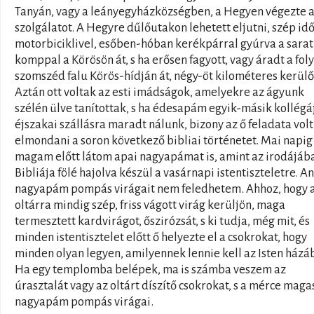
Tanyán, vagy a leányegyházközségben, a Hegyen végezte 
szolgálatot. A Hegyre dűlőutakon lehetett eljutni, szép id
motorbiciklivel, esőben-hóban kerékpárral gyúrva a sarat
komppal a Körösön át, s ha erősen fagyott, vagy áradt a foly
szomszéd falu Körös-hídján át, négy-öt kilométeres kerülő
Aztán ott voltak az esti imádságok, amelyekre az ágyunk
szélén ülve tanítottak, s ha édesapám egyik-másik kollégá
éjszakai szállásra maradt nálunk, bizony az ő feladata volt
elmondani a soron következő bibliai történetet. Mai napig
magam előtt látom apai nagyapámat is, amint az irodájáb
Bibliája fölé hajolva készül a vasárnapi istentiszteletre. A
nagyapám pompás virágait nem feledhetem. Ahhoz, hogy 
oltárra mindig szép, friss vágott virág kerüljön, maga
termesztett kardvirágot, őszirózsát, s ki tudja, még mit, és
minden istentisztelet előtt ő helyezte el a csokrokat, hogy
minden olyan legyen, amilyennek lennie kell az Isten házá
Ha egy templomba belépek, ma is számba veszem az
úrasztalát vagy az oltárt díszítő csokrokat, s a mérce magas
nagyapám pompás virágai.