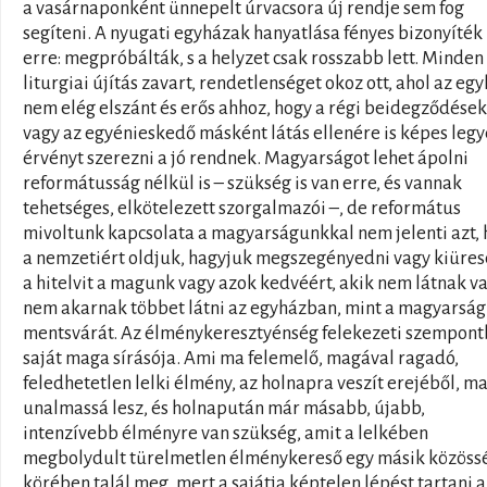
a vasárnaponként ünnepelt úrvacsora új rendje sem fog
segíteni. A nyugati egyházak hanyatlása fényes bizonyíték
erre: megpróbálták, s a helyzet csak rosszabb lett. Minden
liturgiai újítás zavart, rendetlenséget okoz ott, ahol az eg
nem elég elszánt és erős ahhoz, hogy a régi beidegződések
vagy az egyénieskedő másként látás ellenére is képes leg
érvényt szerezni a jó rendnek. Magyarságot lehet ápolni
reformátusság nélkül is – szükség is van erre, és vannak
tehetséges, elkötelezett szorgalmazói –, de református
mivoltunk kapcsolata a magyarságunkkal nem jelenti azt,
a nemzetiért oldjuk, hagyjuk megszegényedni vagy kiüres
a hitelvit a magunk vagy azok kedvéért, akik nem látnak v
nem akarnak többet látni az egyházban, mint a magyarság
mentsvárát. Az élménykeresztyénség felekezeti szempont
saját maga sírásója. Ami ma felemelő, magával ragadó,
feledhetetlen lelki élmény, az holnapra veszít erejéből, m
unalmassá lesz, és holnapután már másabb, újabb,
intenzívebb élményre van szükség, amit a lelkében
megbolydult türelmetlen élménykereső egy másik közöss
körében talál meg, mert a sajátja képtelen lépést tartani a