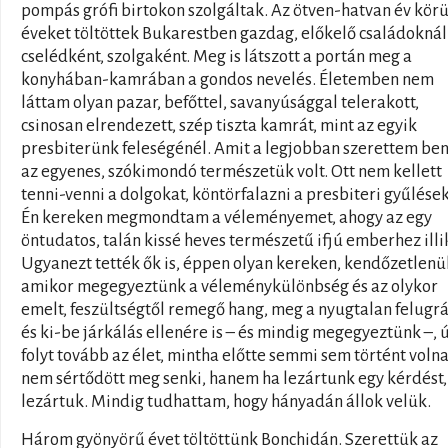
pompás grófi birtokon szolgáltak. Az ötven-hatvan év körü
éveket töltöttek Bukarestben gazdag, előkelő családoknál
cselédként, szolgaként. Meg is látszott a portán meg a
konyhában-kamrában a gondos nevelés. Életemben nem
láttam olyan pazar, befőttel, savanyúsággal telerakott,
csinosan elrendezett, szép tiszta kamrát, mint az egyik
presbiterünk feleségénél. Amit a legjobban szerettem be
az egyenes, szókimondó természetük volt. Ott nem kellett
tenni-venni a dolgokat, köntörfalazni a presbiteri gyűlése
Én kereken megmondtam a véleményemet, ahogy az egy
öntudatos, talán kissé heves természetű ifjú emberhez illi
Ugyanezt tették ők is, éppen olyan kereken, kendőzetlenül
amikor megegyeztünk a véleménykülönbség és az olykor
emelt, feszültségtől remegő hang, meg a nyugtalan felugrá
és ki-be járkálás ellenére is – és mindig megegyeztünk –, 
folyt tovább az élet, mintha előtte semmi sem történt volna
nem sértődött meg senki, hanem ha lezártunk egy kérdést,
lezártuk. Mindig tudhattam, hogy hányadán állok velük.
Három gyönyörű évet töltöttünk Bonchidán. Szerettük az