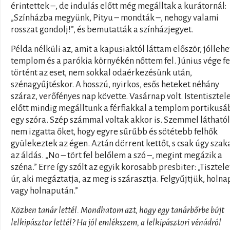
érintettek –, de indulás előtt még megálltak a kurátornál:
„Színházba megyünk, Pityu – mondták –, nehogy valami
rosszat gondolj!”, és bemutatták a színházjegyet.
Példa nélküli az, amit a kapusiaktól láttam először, jóllehe
templom és a parókia környékén nőttem fel. Június vége fe
történt az eset, nem sokkal odaérkezésünk után,
szénagyűjtéskor. A hosszú, nyirkos, esős heteket néhány
száraz, verőfényes nap követte. Vasárnap volt. Istentisztel
előtt mindig megálltunk a férfiakkal a templom portikus
egy szóra. Szép számmal voltak akkor is. Szemmel látható
nem izgatta őket, hogy egyre sűrűbb és sötétebb felhők
gyülekeztek az égen. Aztán dörrent kettőt, s csak úgy szak
az áldás. „No – tört fel belőlem a szó –, megint megázik a
széna.” Erre így szólt az egyik korosabb presbiter: „Tisztele
úr, aki megáztatja, az meg is szárasztja. Felgyűjtjük, holna
vagy holnapután.”
Közben tanár lettél. Mondhatom azt, hogy egy tanárbőrbe bújt
lelkipásztor lettél? Ha jól emlékszem, a lelkipásztori vénádról