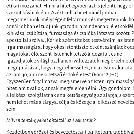
etikai mozzanat. Hinni a hitet egyben azt is jelenti, hogy e 
szerint kívánok élni. Azért kell a hitet minél jobban
megismernünk, mélységeit feltárnunk és megértenünk, h
annál jobban el tudjunk igazodni a mindennapi élet sokfél
kihívása, csábítása, furcsasága és csalóka látszata között. 
apostollal szólva: „Kérlek azért titeket, testvéreim, az Iste
irgalmasságára, hogy okos istentiszteletként szánjátok od
magatokat élő, szent, Istennek tetsző áldozatul, és ne
igazodjatok e világhoz, hanem változzatok meg értelmete
megújulásával, hogy megítélhessétek, mi az Isten akarata,
az, ami jó, ami neki tetsző és tökéletes” (Róm 12,1–2).
Egyszerűen fogalmazva: megismerve az Isten irgalmasságá
hitet, amit vallok, annak megfelelően élni. Úgy gondolom,
a lelkészi szolgálatnak ez a kettős egység az alapja, s ezért
nem lehet más a tárgya, célja és közege a lelkésszé nevelé
sem.
Milyen tantárgyakat oktattál az évek során?
Kezdetben görögöt és bevezetéstant tanítottam, utóbbiva