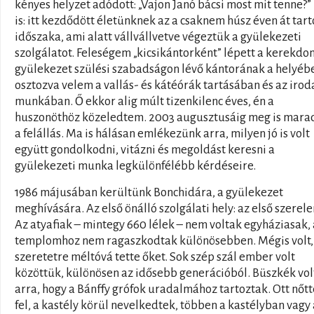
kényes helyzet adódott: „Vajon Janó bácsi most mit tenne?”
is: itt kezdődött életünknek az a csaknem húsz éven át tart
időszaka, ami alatt vállvállvetve végeztük a gyülekezeti
szolgálatot. Feleségem „kicsikántorként” lépett a kerekdo
gyülekezet szülési szabadságon lévő kántorának a helyébe
osztozva velem a vallás- és kátéórák tartásában és az irod
munkában. Ő ekkor alig múlt tizenkilenc éves, én a
huszonöthöz közeledtem. 2003 augusztusáig meg is marad
a felállás. Ma is hálásan emlékezünk arra, milyen jó is volt
együtt gondolkodni, vitázni és megoldást keresni a
gyülekezeti munka legkülönfélébb kérdéseire.
1986 májusában kerültünk Bonchidára, a gyülekezet
meghívására. Az első önálló szolgálati hely: az első szerel
Az atyafiak – mintegy 660 lélek – nem voltak egyháziasak, 
templomhoz nem ragaszkodtak különösebben. Mégis volt,
szeretetre méltóvá tette őket. Sok szép szál ember volt
közöttük, különösen az idősebb generációból. Büszkék vo
arra, hogy a Bánffy grófok uradalmához tartoztak. Ott nőt
fel, a kastély körül nevelkedtek, többen a kastélyban vagy 