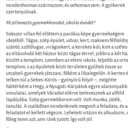
mindenhonnan származom, és sehonnan sem. A gyökerek
szertenyúlnak.
Mi jellemezte gyermekkorodat, iskolás éveidet?
Sokszor villan fel előttem a parókia képe gyermekségem
idejéből. Tágas, szép épület, udvar, kert, csaknem félholdn
szántó, szőlőlugas, virágoskert, a kerekes kút; kint a széles
az eltávolodó két házsor közti tágas térrel, jobbra a két há
között a templom, szemben az elemi iskola, lejjebb az ort
templom, s az épületek közti területen gyűltek össze az
utcabeli gyerekek játszani, főként a libalegelőn. A kerten 
telken túl a Sebes-Körös – gyönyörű folyó! –, mögötte
háttérként a Hegy, a Nyugati-Kárpátok egyre alacsonyabb
vonulatai, amelyek Váradot elérve belevesznek az alföld
lapályába. Szép gyermekkorom volt. Volt munka, játék,
tanulás. A családban mindenkinek megvolt a feladata, és a
feladatot el kellett végezni. Lehetett vitázni és alkudozni, 
főleg tenni azt, ami ránk jutott. Így volt jól.