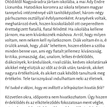
Ötödiktől Nagyváradra jártam iskolába, a mai Ady Endre
Líceumba. Hatodikos koromra az iskola teljesen magyar
tannyelvű intézménnyé vált tanítóképzővel, három-négy
párhuzamos osztállyal évfolyamonként. Aranyévek voltak,
meghatározó évek, hiszen kisiskolásból ott cseperedtem
érettségizett fiatallá, fiatal felnőtté. Ha iskolába kellene
járnom, ma sem kívánkoznék máshova. Arról, hogy milyen
voltam, nem nekem kell nyilatkoznom. Diák voltam én is, é
örülök annak, hogy „diák” lehettem, hiszen ebben a szóba
minden benne van, ami egy fiatalt jellemez: kíváncsiság,
kritika, pimaszság, dac, unalom, lelkes érdeklődés,
diákcsínyek, kirándulások, rivalizálás, kedves iskolatársak
akikkel még elütjük az időt az órák után; tanárok, akiket
nagyra értékeltünk, és akiket csak később tanultunk meg
értékelni. Tele tarisznyával indulhattam neki az életnek.
Fel tudod-e idézni, hogy mi indított a lelkipásztori hivatás felé?
Közvetlen okra, időpontra nem hivatkozhatom. Úgy hiszem
érdeklődés és az elköteleződés fokozatosan ment végbe,