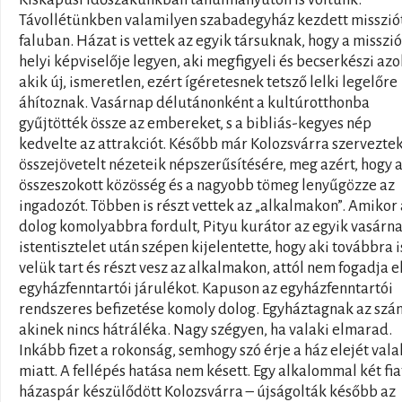
Távollétünkben valamilyen szabadegyház kezdett misszió
faluban. Házat is vettek az egyik társuknak, hogy a misszi
helyi képviselője legyen, aki megfigyeli és becserkészi azo
akik új, ismeretlen, ezért ígéretesnek tetsző lelki legelőre
áhítoznak. Vasárnap délutánonként a kultúrotthonba
gyűjtötték össze az embereket, s a bibliás-kegyes nép
kedvelte az attrakciót. Később már Kolozsvárra szervezte
összejövetelt nézeteik népszerűsítésére, meg azért, hogy 
összeszokott közösség és a nagyobb tömeg lenyűgözze az
ingadozót. Többen is részt vettek az „alkalmakon”. Amikor 
dolog komolyabbra fordult, Pityu kurátor az egyik vasárn
istentisztelet után szépen kijelentette, hogy aki továbbra i
velük tart és részt vesz az alkalmakon, attól nem fogadja e
egyházfenntartói járulékot. Kapuson az egyházfenntartói
rendszeres befizetése komoly dolog. Egyháztagnak az szám
akinek nincs hátráléka. Nagy szégyen, ha valaki elmarad.
Inkább fizet a rokonság, semhogy szó érje a ház elejét vala
miatt. A fellépés hatása nem késett. Egy alkalommal két fia
házaspár készülődött Kolozsvárra – újságolták később az