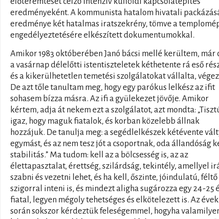
előteremtését célzó intenzív külföldi kapcsolatépítés
eredményeként. A kommunista hatalom hivatali packázás
eredménye két hatalmas iratszekrény, tömve a templomép
engedélyeztetésére elkészített dokumentumokkal.
Amikor 1983 októberében Janó bácsi mellé kerültem, már 
a vasárnap délelőtti istentiszteletek kéthetente rá eső rés
és a kikerülhetetlen temetési szolgálatokat vállalta, végez
De azt tőle tanultam meg, hogy egy parókus lelkész az ifit
sohasem bízza másra. Az ifi a gyülekezet jövője. Amikor
kértem, adja át nekem ezt a szolgálatot, azt mondta: „Tisztú
igaz, hogy maguk fiatalok, és korban közelebb állnak
hozzájuk. De tanulja meg: a segédlelkészek kétévente vált
egymást, és az nem tesz jót a csoportnak, oda állandóság ke
stabilitás.” Ma tudom: kell az a bölcsesség is, az az
élettapasztalat, érettség, szilárdság, tekintély, amellyel ir
szabni és vezetni lehet, és ha kell, őszinte, jóindulatú, féltő
szigorral inteni is, és mindezt aligha sugározza egy 24-25 
fiatal, legyen mégoly tehetséges és elkötelezett is. Az évek
során sokszor kérdeztük feleségemmel, hogyha valamilye