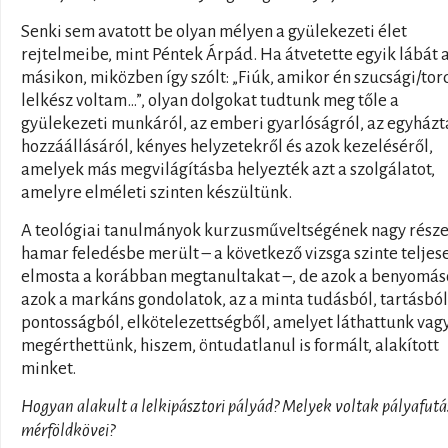
Senki sem avatott be olyan mélyen a gyülekezeti élet
rejtelmeibe, mint Péntek Árpád. Ha átvetette egyik lábát 
másikon, miközben így szólt: „Fiúk, amikor én szucsági/tor
lelkész voltam…”, olyan dolgokat tudtunk meg tőle a
gyülekezeti munkáról, az emberi gyarlóságról, az egyház
hozzáállásáról, kényes helyzetekről és azok kezeléséről,
amelyek más megvilágításba helyezték azt a szolgálatot,
amelyre elméleti szinten készültünk.
A teológiai tanulmányok kurzusműveltségének nagy rész
hamar feledésbe merült – a következő vizsga szinte teljes
elmosta a korábban megtanultakat –, de azok a benyomás
azok a markáns gondolatok, az a minta tudásból, tartásból
pontosságból, elkötelezettségből, amelyet láthattunk vag
megérthettünk, hiszem, öntudatlanul is formált, alakított
minket.
Hogyan alakult a lelkipásztori pályád? Melyek voltak pályafut
mérföldkövei?