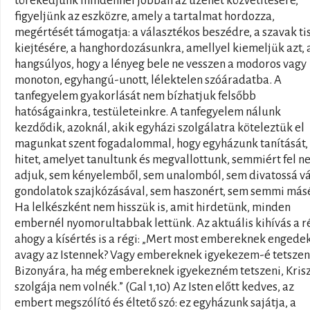
törekedjünk mindennél jobban az üzenet közvetítésére,
figyeljünk az eszközre, amely a tartalmat hordozza,
megértését támogatja: a választékos beszédre, a szavak ti
kiejtésére, a hanghordozásunkra, amellyel kiemeljük azt,
hangsúlyos, hogy a lényeg bele ne vesszen a modoros vagy
monoton, egyhangú-unott, lélektelen szóáradatba. A
tanfegyelem gyakorlását nem bízhatjuk felsőbb
hatóságainkra, testületeinkre. A tanfegyelem nálunk
kezdődik, azoknál, akik egyházi szolgálatra köteleztük el
magunkat szent fogadalommal, hogy egyházunk tanítását,
hitet, amelyet tanultunk és megvallottunk, semmiért fel 
adjuk, sem kényelemből, sem unalomból, sem divatossá vá
gondolatok szajkózásával, sem haszonért, sem semmi másé
Ha lelkészként nem hisszük is, amit hirdetünk, minden
embernél nyomorultabbak lettünk. Az aktuális kihívás a ré
ahogy a kísértés is a régi: „Mert most embereknek engedek
avagy az Istennek? Vagy embereknek igyekezem-é tetszen
Bizonyára, ha még embereknek igyekezném tetszeni, Kris
szolgája nem volnék.” (Gal 1,10) Az Isten előtt kedves, az
embert megszólító és éltető szó: ez egyházunk sajátja, a