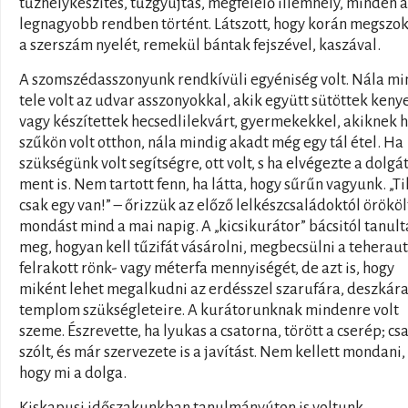
tűzhelykészítés, tűzgyújtás, megfelelő illemhely, minden a
legnagyobb rendben történt. Látszott, hogy korán megszo
a szerszám nyelét, remekül bántak fejszével, kaszával.
A szomszédasszonyunk rendkívüli egyéniség volt. Nála mi
tele volt az udvar asszonyokkal, akik együtt sütöttek keny
vagy készítettek hecsedlilekvárt, gyermekekkel, akiknek 
szűkön volt otthon, nála mindig akadt még egy tál étel. Ha
szükségünk volt segítségre, ott volt, s ha elvégezte a dolgát
ment is. Nem tartott fenn, ha látta, hogy sűrűn vagyunk. „T
csak egy van!” – őrizzük az előző lelkészcsaládoktól örököl
mondást mind a mai napig. A „kicsikurátor” bácsitól tanul
meg, hogyan kell tűzifát vásárolni, megbecsülni a teherau
felrakott rönk- vagy méterfa mennyiségét, de azt is, hogy
miként lehet megalkudni az erdésszel szarufára, deszkára
templom szükségleteire. A kurátorunknak mindenre volt
szeme. Észrevette, ha lyukas a csatorna, törött a cserép; cs
szólt, és már szervezete is a javítást. Nem kellett mondani,
hogy mi a dolga.
Kiskapusi időszakunkban tanulmányúton is voltunk.