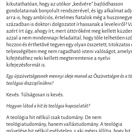
kikutathatóan, hogy az utókor „kedvére” bajlódhasson
gondolatainak bonyolult rendszerével, és így alkalmat ad
arra is, hogy ambíciós, értelmes fiatalok még a huszonegy
században is doktori dolgozatot írhassanak a leveleiről? V
azért írt úgy, ahogy írt, mert úttörőként meg kellett küzde
azzal a nem mindennapi feladattal, hogy tőle telhetően sz
hozzon és érthetővé tegyen egy olyan összetett, titokzatos 
teljességében meg nem ragadható isteni valóságot, amely
kifejtéséhez neki kellett megteremtenie a nyelvi
kifejezésformát is.
Egy újszövetségesnek mennyi ideje marad az Ószövetségre és a t
teológiai diszciplínákra?
Kevés. Túlságosan is kevés.
Hogyan látod a hit és teológia kapcsolatát?
A teológia hit nélkül csak tudomány. De nem
teológiatudomány, hanem vallástudomány. A teológia
művelése hit nélkül esélytelen, s aki mégis állítja, hogy hit