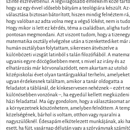
szinte észrevétlenül. A legvilágosabb emlékeim közé tarto
hogy az egy évvel idősebb bátyám a teológiára készült. Az 
választása biztosan bátorított, hiszen mindig felnéztem rá
hogy valóban az adta volna meg a végső lökést, nem is tud
Hogy mikor is lett ez kérdés, téma a családban, aligha tu
pontosan megmondani. Azt viszont tudom, hogy a tizeneg
matematika osztály elvégzése után a tizenkettediket már 
humán osztályban folytattam, sikeresen átvészelve a
különbözeti vizsgát latinból s talán filozófiából. A matema
ugyanis egyre döcögősebben ment, s mivel az irány és az
elhatározás már körvonalazódott, nem akartam az utolsó
középiskolai évet olyan tantárgyakkal terhelni, amelyeket
ugyan érdekesnek találtam, amikor a tanár oldogatta a
feladatot a táblánál, de kínkeservesen nehéznek – ezért n
különösebben vonzónak –, ha egyedül kellett megküzdeni
házi feladattal. Ma úgy gondolom, hogy a választásomat a
a környezetnek köszönhetem, amelyben felnőttem. A tem
közelségének, bárhol is voltam, otthon vagy nyaralni a
nagyszülőknél. Édesapám elkötelezett munkájának, aki h
esett, ha fújt, vasárnap délután vagy a szórványnak számít