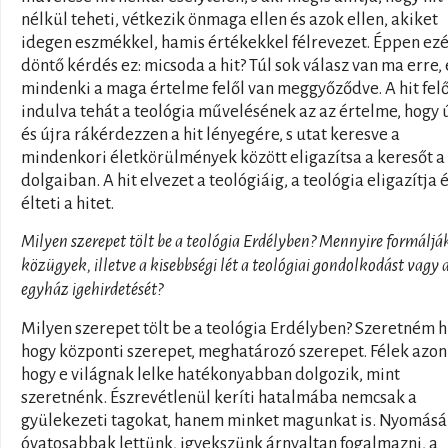
nélkül teheti, vétkezik önmaga ellen és azok ellen, akiket
idegen eszmékkel, hamis értékekkel félrevezet. Éppen ezé
döntő kérdés ez: micsoda a hit? Túl sok válasz van ma erre, 
mindenki a maga értelme felől van meggyőződve. A hit felő
indulva tehát a teológia művelésének az az értelme, hogy 
és újra rákérdezzen a hit lényegére, s utat keresve a
mindenkori életkörülmények között eligazítsa a keresőt a 
dolgaiban. A hit elvezet a teológiáig, a teológia eligazítja 
élteti a hitet.
Milyen szerepet tölt be a teológia Erdélyben? Mennyire formáljá
közügyek, illetve a kisebbségi lét a teológiai gondolkodást vagy 
egyház igehirdetését?
Milyen szerepet tölt be a teológia Erdélyben? Szeretném h
hogy központi szerepet, meghatározó szerepet. Félek azo
hogy e világnak lelke hatékonyabban dolgozik, mint
szeretnénk. Észrevétlenül keríti hatalmába nemcsak a
gyülekezeti tagokat, hanem minket magunkat is. Nyomásá
óvatosabbak lettünk, igyekszünk árnyaltan fogalmazni, a