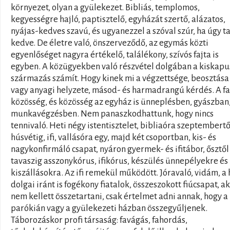
környezet, olyan a gyülekezet. Bibliás, templomos,
kegyességre hajló, paptisztelő, egyházát szertő, alázatos,
nyájas-kedves szavú, és ugyanezzel a szóval szúr, ha úgy ta
kedve. De életre való, önszerveződő, az egymás közti
egyenlőséget nagyra értékelő, találékony, szívós fajta is
egyben. A közügyekben való részvétel dolgában a kiskapu
származás számít. Hogy kinek mi a végzettsége, beosztása
vagy anyagi helyzete, másod- és harmadrangú kérdés. A fa
közösség, és közösség az egyház is ünneplésben, gyászban
munkavégzésben. Nem panaszkodhattunk, hogy nincs
tennivaló. Heti négy istentisztelet, bibliaóra szeptembertő
húsvétig, ifi, vallásóra egy, majd két csoportban, kis- és
nagykonfirmáló csapat, nyáron gyermek- és ifitábor, ősztől
tavaszig asszonykórus, ifikórus, készülés ünnepélyekre és
kiszállásokra. Az ifi remekül működött. Jóravaló, vidám, a 
dolgai iránt is fogékony fiatalok, összeszokott fiúcsapat, a
nem kellett összetartani, csak értelmet adni annak, hogy a
parókián vagy a gyülekezeti házban összegyűljenek.
Táborozáskor profi társaság: favágás, fahordás,