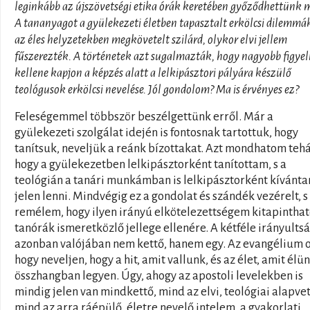
leginkább az újszövetségi etika órák keretében győződhettünk 
A tananyagot a gyülekezeti életben tapasztalt erkölcsi dilemmák
az éles helyzetekben megkövetelt szilárd, olykor elvi jellem
fűszerezték. A történetek azt sugalmazták, hogy nagyobb figye
kellene kapjon a képzés alatt a lelkipásztori pályára készülő
teológusok erkölcsi nevelése. Jól gondolom? Ma is érvényes ez?
Feleségemmel többször beszélgettünk erről. Már a
gyülekezeti szolgálat idején is fontosnak tartottuk, hogy
tanítsuk, neveljük a reánk bízottakat. Azt mondhatom tehá
hogy a gyülekezetben lelkipásztorként tanítottam, s a
teológián a tanári munkámban is lelkipásztorként kívánt
jelen lenni. Mindvégig ez a gondolat és szándék vezérelt, s
remélem, hogy ilyen irányú elkötelezettségem kitapinthat
tanórák ismeretközlő jellege ellenére. A kétféle irányults
azonban valójában nem kettő, hanem egy. Az evangélium o
hogy neveljen, hogy a hit, amit vallunk, és az élet, amit élün
összhangban legyen. Úgy, ahogy az apostoli levelekben is
mindig jelen van mindkettő, mind az elvi, teológiai alapvet
mind az arra ráépülő, életre nevelő intelem, a gyakorlati,