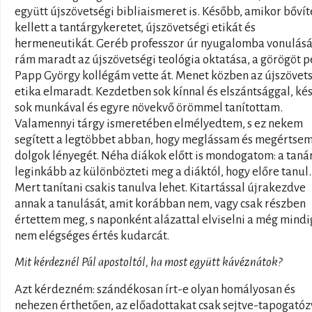
együtt újszövetségi bibliaismeret is. Később, amikor bővít
kellett a tantárgykeretet, újszövetségi etikát és
hermeneutikát. Geréb professzor úr nyugalomba vonulásá
rám maradt az újszövetségi teológia oktatása, a görögöt 
Papp György kollégám vette át. Menet közben az újszövet
etika elmaradt. Kezdetben sok kínnal és elszántsággal, k
sok munkával és egyre növekvő örömmel tanítottam.
Valamennyi tárgy ismeretében elmélyedtem, s ez nekem
segített a legtöbbet abban, hogy meglássam és megértsem
dolgok lényegét. Néha diákok előtt is mondogatom: a taná
leginkább az különbözteti meg a diáktól, hogy előre tanul.
Mert tanítani csakis tanulva lehet. Kitartással újrakezdve
annak a tanulását, amit korábban nem, vagy csak részben
értettem meg, s naponként alázattal elviselni a még mindi
nem elégséges értés kudarcát.
Mit kérdeznél Pál apostoltól, ha most együtt kávéznátok?
Azt kérdezném: szándékosan írt-e olyan homályosan és
nehezen érthetően, az előadottakat csak sejtve-tapogatóz