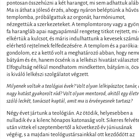
pontosan összehúzni a két harangot, mi sem adhattuk aláb
Ma is áthat a jóleső érzés, ahogy nyáron beléptünk a hűvös
templomba, próbálgattuk az orgonát, harmóniumot,
nézegettük a szerkezeteket. A templomtorony vagy a gyö
fa harangláb apai nagyapámnál rengeteg titkot rejtett, mi
elkértük a kulcsot, és máris indulhattunk a kevesek számá
elérhető rejtelmek felfedezésére. A templom és a parókia:
gondolom, ez a kettő volt a meghatározó abban, hogy nem
bátyám és én, hanem öcsénk is a lelkészi hivatást választot
Elfogultság nélkül mondhatom: mindketten, bátyám is, öc
is kiváló lelkészi szolgálatot végzett.
Milyenek voltak a teológiai évek? Volt olyan lelkipásztor, tanár, 
nagy hatást gyakorolt rád? Volt olyan mentorod, akitől egy életr
szóló leckét, tanácsot kaptál, amit ma is érvényesnek tartasz?
Négy évet jártunk a teológián. Az ötödik, helyesebben a
nulladik év a kilenc hónapos katonaság volt. Sikeres felvéte
után vittek el szeptembertől a következő év júniusának
végéig, s a majdani teológustársainkkal ott kezdődött az