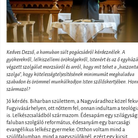
Kedves Dezső, a hamuban sült pogácsádról kérdeznélek. A
gyökerekről, lelkiszellemi örökségekről, Istenért és az ő egyházá
végzett szolgálat morzsáiról és arról, hogy mit tehet a „haszont
szolga”, hogy kötelességteljesítésének minimumát meghaladva
szabadon és örömmel munkálkodjon Isten szőlőskertjében. Ho
származol?
Jó kérdés. Biharban születtem, a Nagyváradhoz közel fekv
Fugyivásárhelyen, ott nőttem fel, onnan indultam a teológi
is. Lelkészcsaládból származom. Édesapám egy szilágysági
faluban szolgáló református, édesanyám egy barcasági
evangélikus lelkész gyermeke. Otthon voltam mind a
szülőfalumban, mind a nagyszülőknél, ezért egy kicsit