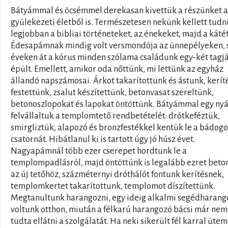
Bátyámmal és öcsémmel derekasan kivettük a részünket a
gyülekezeti életből is. Természetesen nekünk kellett tudni
legjobban a bibliai történeteket, az énekeket, majd a kátét 
Édesapámnak mindig volt versmondója az ünnepélyeken, 
éveken át a kórus minden szólama családunk egy-két tagj
épült. Emellett, amikor oda nőttünk, mi lettünk az egyház
állandó napszámosai. Árkot takarítottunk és ástunk, kerít
festettünk, zsalut készítettünk, betonvasat szereltünk,
betonoszlopokat és lapokat öntöttünk. Bátyámmal egy ny
felvállaltuk a templomtető rendbetételét: drótkeféztük,
smirgliztük, alapozó és bronzfestékkel kentük le a bádogo
csatornát. Hibátlanul ki is tartott úgy jó húsz évet.
Nagyapámnál több ezer cserepet hordtunk le a
templompadlásról, majd öntöttünk is legalább ezret beto
az új tetőhöz, százméternyi dróthálót fontunk kerítésnek,
templomkertet takarítottunk, templomot díszítettünk.
Megtanultunk harangozni, egy ideig alkalmi segédharan
voltunk otthon, miután a félkarú harangozó bácsi már nem
tudta ellátni a szolgálatát. Ha neki sikerült fél karral üte