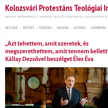
Ugrás
Kolozsvári Protestáns Teológiai I
tarta
ERDÉLY REFORMÁTUS, EVANGÉLIKUS ÉS UNITÁRIUS LELKÉSZKÉPZŐ
AKTUÁLIS
INTÉZET
FELVÉTELI
OKTATÁS
KUTATÁS
SZEMÉLYEK
Search form
„Azt tehettem, amit szeretek, és
megszerethettem, amit tennem kellett”
Kállay Dezsővel beszélget Éles Éva