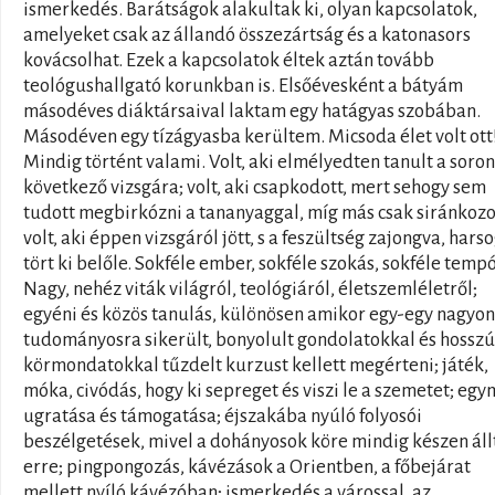
ismerkedés. Barátságok alakultak ki, olyan kapcsolatok,
amelyeket csak az állandó összezártság és a katonasors
kovácsolhat. Ezek a kapcsolatok éltek aztán tovább
teológushallgató korunkban is. Elsőévesként a bátyám
másodéves diáktársaival laktam egy hatágyas szobában.
Másodéven egy tízágyasba kerültem. Micsoda élet volt ott
Mindig történt valami. Volt, aki elmélyedten tanult a soron
következő vizsgára; volt, aki csapkodott, mert sehogy sem
tudott megbirkózni a tananyaggal, míg más csak siránkozo
volt, aki éppen vizsgáról jött, s a feszültség zajongva, hars
tört ki belőle. Sokféle ember, sokféle szokás, sokféle tempó
Nagy, nehéz viták világról, teológiáról, életszemléletről;
egyéni és közös tanulás, különösen amikor egy-egy nagyon
tudományosra sikerült, bonyolult gondolatokkal és hosszú
körmondatokkal tűzdelt kurzust kellett megérteni; játék,
móka, civódás, hogy ki sepreget és viszi le a szemetet; eg
ugratása és támogatása; éjszakába nyúló folyosói
beszélgetések, mivel a dohányosok köre mindig készen áll
erre; pingpongozás, kávézások a Orientben, a főbejárat
mellett nyíló kávézóban; ismerkedés a várossal, az