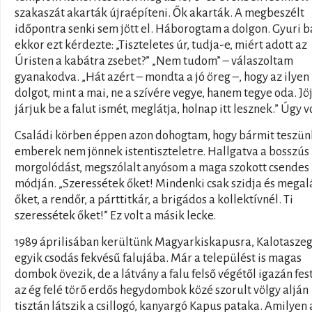
szakaszát akarták újraépíteni. Ők akarták. A megbeszélt
időpontra senki sem jött el. Háborogtam a dolgon. Gyuri b
ekkor ezt kérdezte: „Tiszteletes úr, tudja-e, miért adott az
Úristen a kabátra zsebet?” „Nem tudom” – válaszoltam
gyanakodva. „Hát azért – mondta a jó öreg –, hogy az ilyen
dolgot, mint a mai, ne a szívére vegye, hanem tegye oda. Jöj
járjuk be a falut ismét, meglátja, holnap itt lesznek.” Úgy vo
Családi körben éppen azon dohogtam, hogy bármit teszünk
emberek nem jönnek istentiszteletre. Hallgatva a bosszús
morgolódást, megszólalt anyósom a maga szokott csendes
módján. „Szeressétek őket! Mindenki csak szidja és megal
őket, a rendőr, a párttitkár, a brigádos a kollektívnél. Ti
szeressétek őket!” Ez volt a másik lecke.
1989 áprilisában kerültünk Magyarkiskapusra, Kalotasze
egyik csodás fekvésű falujába. Már a települést is magas
dombok övezik, de a látvány a falu felső végétől igazán fest
az ég felé törő erdős hegydombok közé szorult völgy alján
tisztán látszik a csillogó, kanyargó Kapus pataka. Amilyen 