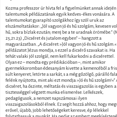
Kozma professzor úr hívta fel a figyelmünket annak idején
talentumok példázatának egyik kedves-ékes vonására. A
talentumokat gyarapító szolgákhoz így szól uruk az
elszámoltatáskor: „Jól vagyon jó és hű szolgám, kevesen vo
hű, sokra bízlak ezután; menj be a te uradnak örömébe.” (
25,21.23) „Dicséret és jutalom egyben” – hangzott a
magyarázatban. „A dicséret: »Jól vagyon jó és hű szolgám.«
példázatot Jézus mondja, s ezzel a dicsérő szavakat is. Ha
tehát valaki jól szolgál, nem kell fukarkodni a dicsérettel.
Olyan ez – mondta egy prédikációban –, mint amikor
gyermekkoromban édesanyám kivette a kemencéből a fri
sült kenyeret, letörte a sarkát, s a még gőzölgő, párálló fal
felénk nyújtotta, mint aki ezt mondja: »Jó és hű szolgám!«” 
dicséret, ha őszinte, méltatás és visszaigazolás is egyben: a
tisztességgel végzett munka elismerése. Lelkészek,
pedagógusok, a nemzet napszámosai ilyen
visszaigazolásokból élnek. Ez segít hozzá ahhoz, hogy meg
erővel, újabb, jobb lehetőségeket keresve, ép lélekkel
folytathassuk a munkát. Ha pedig az embert megkísértené