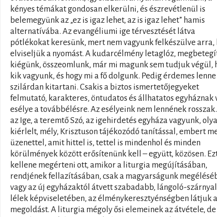
kényes témákat gondosan elkerülni, és észrevétlenül is
belemegyünk az „ez is igaz lehet, az is igaz lehet” hamis
alternatívába. Az evangéliumi ige térvesztését látva
pótlékokat keresünk, mert nem vagyunk felkészülve arra,
elviseljük a nyomást. A kudarcélmény letaglóz, megbetegít
kiégünk, összeomlunk, már mi magunk sem tudjuk végül, 
kik vagyunk, és hogy mi a fő dolgunk. Pedig érdemes lenne
szilárdan kitartani. Csakis a biztos ismertetőjegyeket
felmutató, karakteres, öntudatos és állhatatos egyháznak 
esélye a továbbélésre. Az esélyeink nem lennének rosszak
az Ige, a teremtő Szó, az igehirdetés egyháza vagyunk, oly
kiérlelt, mély, Krisztuson tájékozódó tanítással, embert m
üzenettel, amit hittel is, tettel is mindenhol és minden
körülmények között erősítenünk kell – együtt, közösen. Ez
kellene megérteni ott, amikor a liturgia megújításában,
rendjének fellazításában, csak a magyarságunk megélésé
vagy az új egyházaktól átvett szabadabb, lángoló-szárnya
lélek képviseletében, az élménykeresztyénségben látjuk 
megoldást. A liturgia mégoly ősi elemeinek az átvétele, d