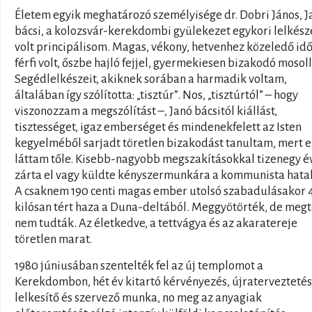
Életem egyik meghatározó személyisége dr. Dobri János, J
bácsi, a kolozsvár-kerekdombi gyülekezet egykori lelkész
volt principálisom. Magas, vékony, hetvenhez közeledő id
férfi volt, őszbe hajló fejjel, gyermekiesen bizakodó mosoll
Segédlelkészeit, akiknek sorában a harmadik voltam,
általában így szólította: „tisztúr”. Nos, „tisztúrtól” – hogy
viszonozzam a megszólítást –, Janó bácsitól kiállást,
tisztességet, igaz emberséget és mindenekfelett az Isten
kegyelméből sarjadt töretlen bizakodást tanultam, mert e
láttam tőle. Kisebb-nagyobb megszakításokkal tizenegy é
zárta el vagy küldte kényszermunkára a kommunista hata
A csaknem 190 centi magas ember utolsó szabadulásakor 
kilósan tért haza a Duna-deltából. Meggyötörték, de megt
nem tudták. Az életkedve, a tettvágya és az akaratereje
töretlen marat.
1980 júniusában szentelték fel az új templomot a
Kerekdombon, hét év kitartó kérvényezés, újraterveztetés
lelkesítő és szervező munka, no meg az anyagiak