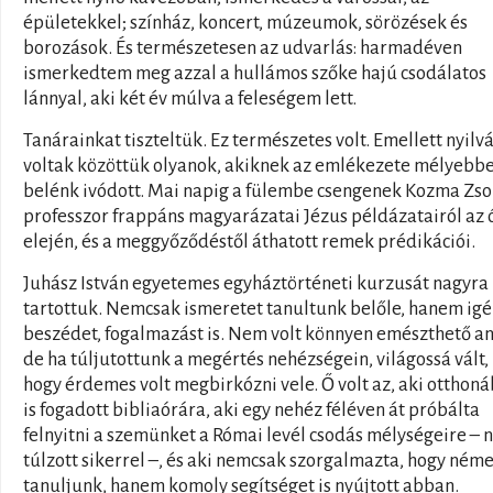
épületekkel; színház, koncert, múzeumok, sörözések és
borozások. És természetesen az udvarlás: harmadéven
ismerkedtem meg azzal a hullámos szőke hajú csodálatos
lánnyal, aki két év múlva a feleségem lett.
Tanárainkat tiszteltük. Ez természetes volt. Emellett nyilv
voltak közöttük olyanok, akiknek az emlékezete mélyebb
belénk ivódott. Mai napig a fülembe csengenek Kozma Zso
professzor frappáns magyarázatai Jézus példázatairól az 
elején, és a meggyőződéstől áthatott remek prédikációi.
Juhász István egyetemes egyháztörténeti kurzusát nagyra
tartottuk. Nemcsak ismeretet tanultunk belőle, hanem ig
beszédet, fogalmazást is. Nem volt könnyen emészthető a
de ha túljutottunk a megértés nehézségein, világossá vált,
hogy érdemes volt megbirkózni vele. Ő volt az, aki otthon
is fogadott bibliaórára, aki egy nehéz féléven át próbálta
felnyitni a szemünket a Római levél csodás mélységeire –
túlzott sikerrel –, és aki nemcsak szorgalmazta, hogy néme
tanuljunk, hanem komoly segítséget is nyújtott abban.