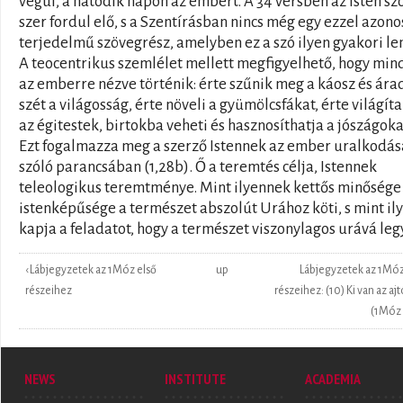
végül, a hatodik napon az embert. A 34 versben az Isten szó
szer fordul elő, s a Szentírásban nincs még egy ezzel azono
terjedelmű szövegrész, amelyben ez a szó ilyen gyakori le
A teocentrikus szemlélet mellett megfigyelhető, hogy min
az emberre nézve történik: érte szűnik meg a káosz és ára
szét a világosság, érte növeli a gyümölcsfákat, érte világít
az égitestek, birtokba veheti és hasznosíthatja a jószágoka
Ezt fogalmazza meg a szerző Istennek az ember uralkodás
szóló parancsában (1,28b). Ő a teremtés célja, Istennek
teleologikus teremtménye. Mint ilyennek kettős minősége 
istenképűsége a természet abszolút Urához köti, s mint il
kapja a feladatot, hogy a természet viszonylagos urává leg
‹ Lábjegyzetek az 1Móz első
up
Lábjegyzetek az 1Móz
részeihez
részeihez: (10) Ki van az aj
(1Móz 
NEWS
INSTITUTE
ACADEMIA