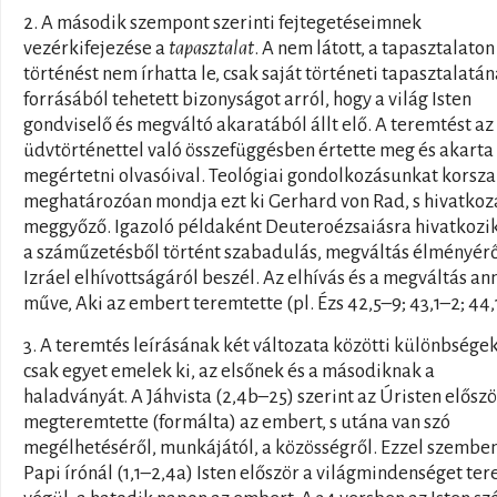
2. A második szempont szerinti fejtegetéseimnek
vezérkifejezése a
tapasztalat
. A nem látott, a tapasztalaton 
történést nem írhatta le, csak saját történeti tapasztalatán
forrásából tehetett bizonyságot arról, hogy a világ Isten
gondviselő és megváltó akaratából állt elő. A teremtést az
üdvtörténettel való összefüggésben értette meg és akarta
megértetni olvasóival. Teológiai gondolkozásunkat korsza
meghatározóan mondja ezt ki Gerhard von Rad, s hivatkoz
meggyőző. Igazoló példaként Deuteroézsaiásra hivatkozik
a száműzetésből történt szabadulás, megváltás élményérő
Izráel elhívottságáról beszél. Az elhívás és a megváltás an
műve, Aki az embert teremtette (pl. Ézs 42,5–9; 43,1–2; 44,
3. A teremtés leírásának két változata közötti különbsége
csak egyet emelek ki, az elsőnek és a másodiknak a
haladványát. A Jáhvista (2,4b–25) szerint az Úristen előszö
megteremtette (formálta) az embert, s utána van szó
megélhetéséről, munkájától, a közösségről. Ezzel szemben
Papi írónál (1,1–2,4a) Isten először a világmindenséget ter