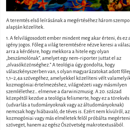
A teremtés első leírásának a megértéséhez három szempo
alapján közelítek.
1. A felvilágosodott ember mindent meg akar érteni, és ez 
igény jogos. Főleg a világ teremtésére nézve keresi a válas
arra a kérdésre, hogy mekkora a hitele egy olyan
„beszámolónak”, amelyet egy nem-riporter juttat el az
„olvasóközönséghez.” A teológia úgy gondolta, hogy
válaszkényszerben van, s olyan magyarázatokat adott főle
1,1–2,4a szövegéhez, amelyekkel közelíteni vélt valamelyi
kozmogóniai értelmezéshez, világnézeti vagy másmilyen
szemlélethez… elmenve a darwinizmusig. A 20. század
közepétől kezdve a teológia felismerte, hogy ez a törekvés
(udvarlás a tudományoknak vagy az áltudományoknak)
nemcsak hogy hiábavaló, de téves is. Ezért nem kívülről, az
kozmogóniai vagy más elméletek felől próbálta megérteni
szöveget, hanem az egész Ószövetség makrotextusából.