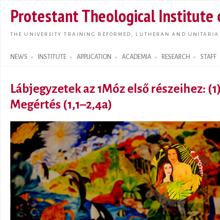
Skip t
Protestant Theological Institute
main
conte
THE UNIVERSITY TRAINING REFORMED, LUTHERAN AND UNITARIA
NEWS
INSTITUTE
APPLICATION
ACADEMIA
RESEARCH
STAFF
Search form
Lábjegyzetek az 1Móz első részeihez: (1
Megértés (1,1–2,4a)