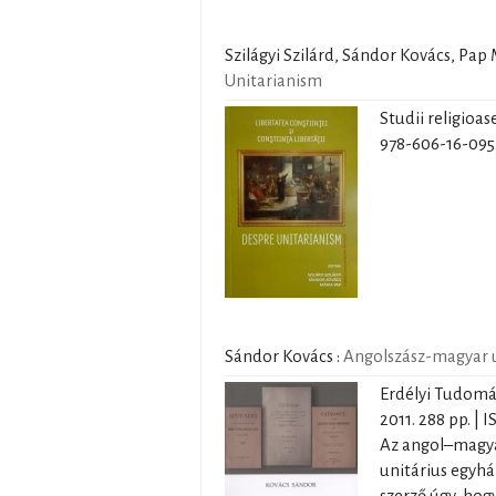
Szilágyi Szilárd, Sándor Kovács, Pap
Unitarianism
Studii religioas
978-606-16-095
Sándor Kovács
:
Angolszász-magyar u
Erdélyi Tudomá
2011. 288 pp. |
Az angol–magyar
unitárius egyh