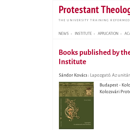
Protestant Theolog
THE UNIVERSITY TRAINING REFORMED
NEWS
INSTITUTE
APPLICATION
AC
Search form
Books published by the
Institute
Sándor Kovács
:
Lapozgató. Az unitár
Budapest - Kolo
Kolozsvári Prote