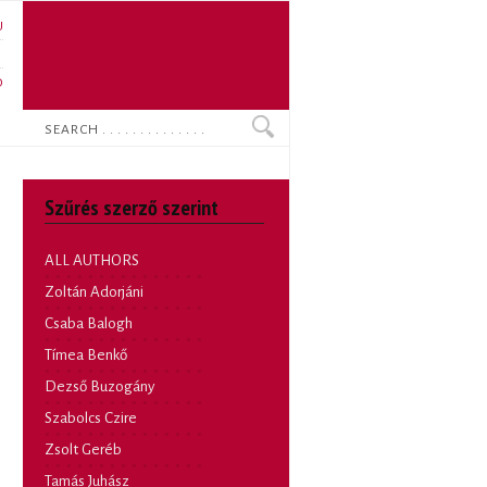
U
N
O
Search
Szűrés szerző szerint
ALL AUTHORS
Zoltán Adorjáni
Csaba Balogh
Tímea Benkő
Dezső Buzogány
Szabolcs Czire
Zsolt Geréb
Tamás Juhász