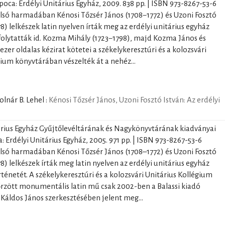
poca: Erdélyi Unitárius Egyház, 2009. 838 pp. | ISBN 973-8267-53-6
olsó harmadában Kénosi Tőzsér János (1708−1772) és Uzoni Fosztó
8) lelkészek latin nyelven írták meg az erdélyi unitárius egyház
 folytatták id. Kozma Mihály (1723−1798), majd Kozma János és
ezer oldalas kézirat kötetei a székelykeresztúri és a kolozsvári
gium könyvtárában vészelték át a nehéz...
lnár B. Lehel
:
Kénosi Tőzsér János, Uzoni Fosztó István: Az erdélyi
árius Egyház Gyűjtőlevéltárának és Nagykönyvtárának kiadványai
: Erdélyi Unitárius Egyház, 2005. 971 pp. | ISBN 973-8267-53-6
olsó harmadában Kénosi Tőzsér János (1708–1772) és Uzoni Fosztó
8) lelkészek írták meg latin nyelven az erdélyi unitárius egyház
rténetét. A székelykeresztúri és a kolozsvári Unitárius Kollégium
rzött monumentális latin mű csak 2002-ben a Balassi kiadó
áldos János szerkesztésében jelent meg...