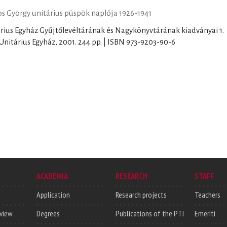
s György unitárius püspök naplója 1926-1941
árius Egyház Gyűjtőlevéltárának és Nagykönyvtárának kiadványai 1.
 Unitárius Egyház, 2001. 244 pp. | ISBN 973-9203-90-6
ACADEMIA
RESEARCH
STAFF
Application
Research projects
Teachers
rview
Degrees
Publications of the PTI
Emeriti