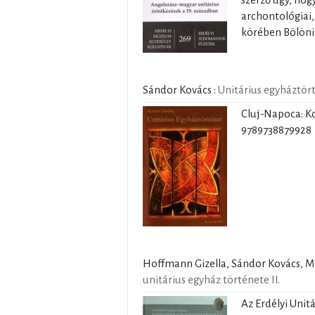
szerző úgy, hog
archontológiai,
körében Bölöni 
Sándor Kovács
:
Unitárius egyháztör
Cluj-Napoca: Ko
9789738879928
Hoffmann Gizella, Sándor Kovács, Mo
unitárius egyház története II.
Az Erdélyi Unit