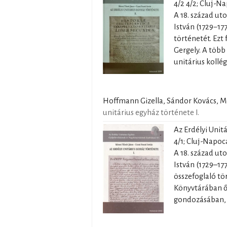
4/2 4/2; Cluj-Na
A 18. század ut
István (1729−177
történetét. Ezt
Gergely. A több 
unitárius kollé
Hoffmann Gizella, Sándor Kovács, Mo
unitárius egyház története I.
Az Erdélyi Unit
4/1; Cluj-Napoca
A 18. század ut
István (1729–177
összefoglaló tö
Könyvtárában ő
gondozásában, K