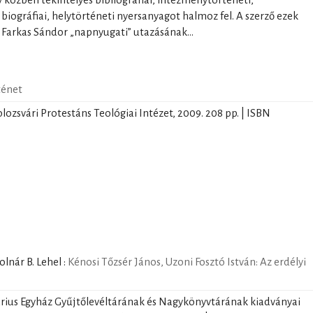
y közben tekintélyes bibliográfiai, intézménytörténeti,
 biográfiai, helytörténeti nyersanyagot halmoz fel. A szerző ezek
Farkas Sándor „napnyugati” utazásának...
ténet
lozsvári Protestáns Teológiai Intézet, 2009. 208 pp. | ISBN
lnár B. Lehel
:
Kénosi Tőzsér János, Uzoni Fosztó István: Az erdélyi
árius Egyház Gyűjtőlevéltárának és Nagykönyvtárának kiadványai