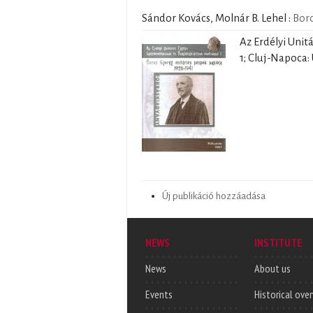
Sándor Kovács, Molnár B. Lehel
:
Boro
Az Erdélyi Unit
1; Cluj-Napoca:
Új publikáció hozzáadása
NEWS
INSTITUTE
News
About us
Events
Historical ove