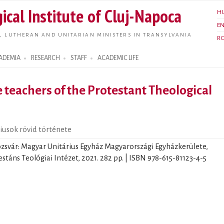
Skip to
ical Institute of Cluj-Napoca
H
main
E
content
, LUTHERAN AND UNITARIAN MINISTERS IN TRANSYLVANIA
R
ADEMIA
RESEARCH
STAFF
ACADEMIC LIFE
 teachers of the Protestant Theological
iusok rövid története
zsvár: Magyar Unitárius Egyház Magyarországi Egyházkerülete,
stáns Teológiai Intézet, 2021. 282 pp. | ISBN 978-615-81123-4-5