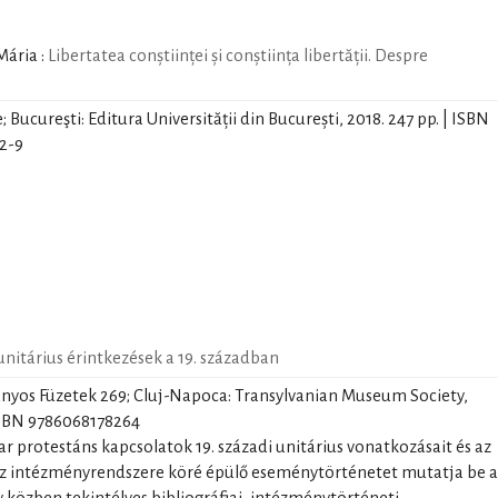
 Mária
:
Libertatea conștiinței și conștiința libertății. Despre
e; Bucureşti: Editura Universității din București, 2018. 247 pp. | ISBN
2-9
nitárius érintkezések a 19. században
nyos Füzetek 269; Cluj-Napoca: Transylvanian Museum Society,
 ISBN 9786068178264
 protestáns kapcsolatok 19. századi unitárius vonatkozásait és az
áz intézményrendszere köré épülő eseménytörténetet mutatja be a