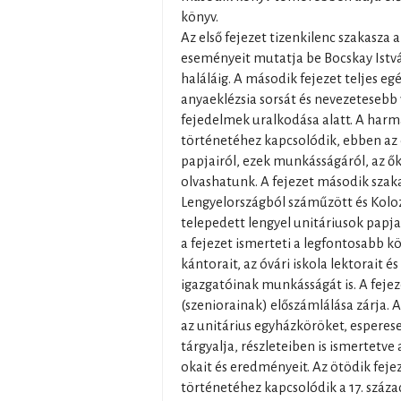
könyv.
Az első fejezet tizenkilenc szakasza 
eseményeit mutatja be Bocskay Istv
haláláig. A második fejezet teljes eg
anyaeklézsia sorsát és nevezetesebb 
fejedelmek uralkodása alatt. A harma
történetéhez kapcsolódik, ebben az e
papjairól, ezek munkásságáról, az ők
olvashatunk. A fejezet második szak
Lengyelországból száműzött és Kolozs
telepedett lengyel unitáriusok papjai
a fejezet ismerteti a legfontosabb kö
kántorait, az óvári iskola lektorait é
igazgatóinak munkásságát is. A fejez
(szeniorainak) előszámlálása zárja. 
az unitárius egyházköröket, esperes
tárgyalja, részleteiben is ismertetve
okait és eredményeit. Az ötödik feje
történetéhez kapcsolódik a 17. szá