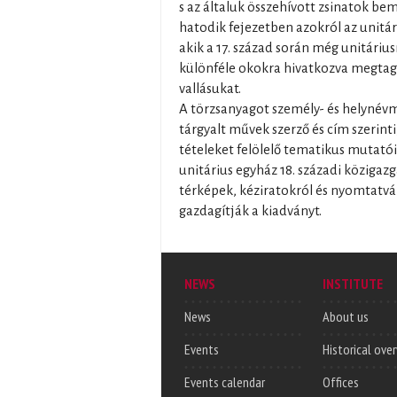
s az általuk összehívott zsinatok bem
hatodik fejezetben azokról az unitár
akik a 17. század során még unitári
különféle okokra hivatkozva megtag
vallásukat.
A törzsanyagot személy- és helynévm
tárgyalt művek szerző és cím szerint
tételeket felölelő tematikus mutatói 
unitárius egyház 18. századi köziga
térképek, kéziratokról és nyomtatván
gazdagítják a kiadványt.
NEWS
INSTITUTE
News
About us
Events
Historical ove
Events calendar
Offices