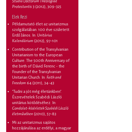
Studia Doctorum Theologiae
Protestantis
3 (2012), 309-325
Elek Rezi
Példamutató élet az unitarizmus
szolgálatában. 100 éve született
Erdő János
. In:
Unitárius
Kalendárium
(2012), 97-101
Contribution of the Transylvanian
Unitarianism to the European
Culture. The 500th Anniversary of
the birth of Dávid Ferenc - the
Founder of the Transylvanian
Unitarian Church
. In:
Faith and
Freedom
64 (2011), 34-43
"Tudni a jót még életünkben".
Észrevételek Szabédi László
unitárius kötődéséhez
. In:
Gondolat-kísérletek Szabédi László
életművében
(2010), 57-83
Mi az unitarizmus sajátos
hozzájárulása az erdélyi, a magyar