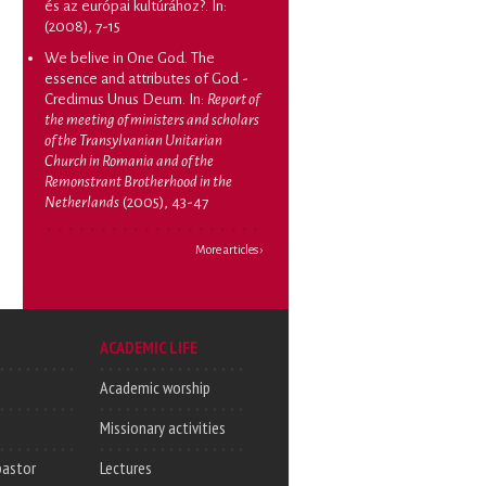
és az európai kultúrához?
. In:
(2008), 7-15
We belive in One God. The
essence and attributes of God -
Credimus Unus Deum
. In:
Report of
the meeting of ministers and scholars
of the Transylvanian Unitarian
Church in Romania and of the
Remonstrant Brotherhood in the
Netherlands
(2005), 43-47
More articles ›
ACADEMIC LIFE
Academic worship
Missionary activities
pastor
Lectures