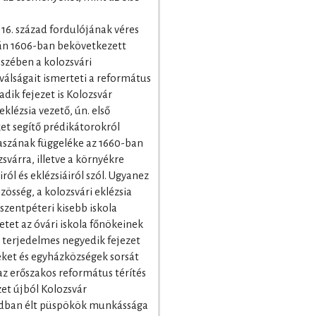
a 16. század fordulójának véres
án 1606-ban bekövetkezett
észében a kolozsvári
válságait ismerteti a református
dik fejezet is Kolozsvár
klézsia vezető, ún. első
et segítő prédikátorokról
aszának függeléke az 1660-ban
várra, illetve a környékre
ról és eklézsiáiról szól. Ugyanez
zösség, a kolozsvári eklézsia
s szentpéteri kisebb iskola
etet az óvári iskola főnökeinek
A terjedelmes negyedik fejezet
eket és egyházközségek sorsát
 az erőszakos református térítés
zet újból Kolozsvár
zadban élt püspökök munkássága