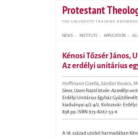
Protestant Theolog
THE UNIVERSITY TRAINING REFORMED
NEWS
INSTITUTE
APPLICATION
AC
Search form
Kénosi Tőzsér János, U
Az erdélyi unitárius eg
Hoffmann Gizella
,
Sándor Kovács
,
Mo
János, Uzoni Fosztó István: Az erdélyi unit
Erdélyi Unitárius Egyház Gyűjtőlevé
kiadványai 4/2 4/2. Kolozsvár: Erdélyi
838 pp. ISBN 973-8267-53-6
A 18. század utolsó harmadában Kéno