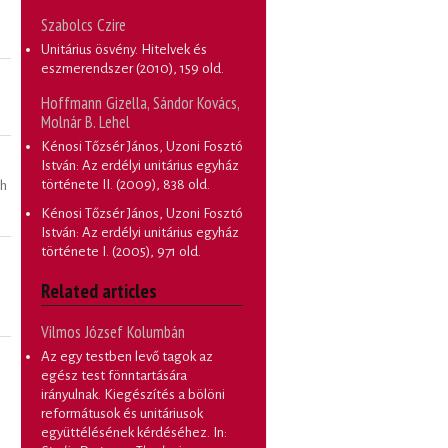
Szabolcs Czire
Unitárius ösvény. Hitelvek és
eszmerendszer
(2010), 159 old.
Hoffmann Gizella, Sándor Kovács,
Molnár B. Lehel
Kénosi Tőzsér János, Uzoni Fosztó
István: Az erdélyi unitárius egyház
története II.
(2009), 838 old.
ch
Kénosi Tőzsér János, Uzoni Fosztó
István: Az erdélyi unitárius egyház
története I.
(2005), 971 old.
Related articles
Vilmos József Kolumbán
Az egy testben levő tagok az
egész test fönntartására
irányulnak. Kiegészítés a bölöni
reformátusok és unitáriusok
együttélésének kérdéséhez
. In: