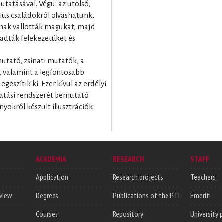
utatásával. Végül az utolsó,
ius családokról olvashatunk,
usnak vallották magukat, majd
adták felekezetüket és
utató, zsinati mutatók, a
i, valamint a legfontosabb
egészítik ki. Ezenkívül az erdélyi
zgatási rendszerét bemutató
yokról készült illusztrációk
ACADEMIA
RESEARCH
STAFF
Application
Research projects
Teachers
rview
Degrees
Publications of the PTI
Emeriti
Courses
Repository
University 