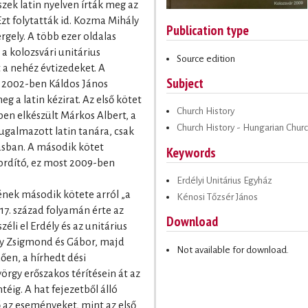
szek latin nyelven írták meg az
Ezt folytatták id. Kozma Mihály
Publication type
gely. A több ezer oldalas
 a kolozsvári unitárius
Source edition
 a nehéz évtizedeket. A
Subject
 2002-ben Káldos János
 a latin kézirat. Az első kötet
Church History
en elkészült Márkos Albert, a
Church History - Hungarian Chur
ugalmazott latin tanára, csak
sban. A második kötet
Keywords
fordító, ez most 2009-ben
Erdélyi Unitárius Egyház
ének második kötete arról „a
Kénosi Tőzsér János
 17. század folyamán érte az
Download
éli el Erdély és az unitárius
ry Zsigmond és Gábor, majd
Not available for download.
en, a hírhedt dési
örgy erőszakos térítésein át az
éig. A hat fejezetből álló
az eseményeket, mint az első