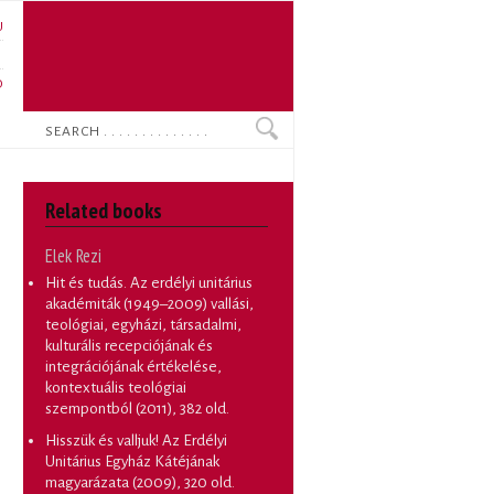
U
N
O
Search
Related books
Elek Rezi
Hit és tudás. Az erdélyi unitárius
akadémiták (1949–2009) vallási,
teológiai, egyházi, társadalmi,
kulturális recepciójának és
integrációjának értékelése,
kontextuális teológiai
szempontból
(2011), 382 old.
Hisszük és valljuk! Az Erdélyi
Unitárius Egyház Kátéjának
magyarázata
(2009), 320 old.