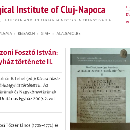
Skip to
ical Institute of Cluj-Napoca
H
main
E
content
, LUTHERAN AND UNITARIAN MINISTERS IN TRANSYLVANIA
R
ADEMIA
RESEARCH
STAFF
ACADEMIC LIFE
zoni Fosztó István:
yház története II.
lnár B. Lehel
(ed.):
Kénosi Tőzsér
árius egyház története II.
. Az
ltárának és Nagykönyvtárának
 Unitárius Egyház 2009. 2. vol.
si Tőzsér János (1708−1772) és