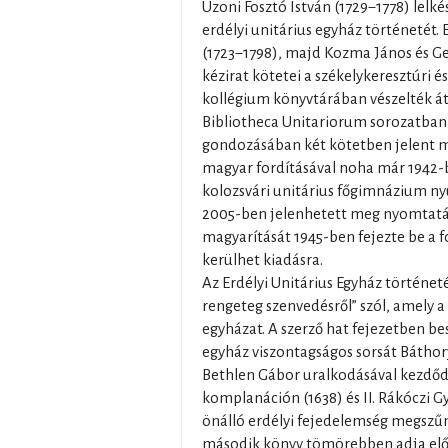
Uzoni Fosztó István (1729−1778) lelké
erdélyi unitárius egyház történetét. 
(1723−1798), majd Kozma János és Ger
kézirat kötetei a székelykeresztúri és
kollégium könyvtárában vészelték át
Bibliotheca Unitariorum sorozatban
gondozásában két kötetben jelent meg
magyar fordításával noha már 1942-b
kolozsvári unitárius főgimnázium ny
2005-ben jelenhetett meg nyomtatá
magyarítását 1945-ben fejezte be a 
kerülhet kiadásra.
Az Erdélyi Unitárius Egyház történet
rengeteg szenvedésről” szól, amely a
egyházat. A szerző hat fejezetben besz
egyház viszontagságos sorsát Bátho
Bethlen Gábor uralkodásával kezdődő
komplanáción (1638) és II. Rákóczi Gy
önálló erdélyi fejedelemség megszűnt
második könyv tömörebben adja elő 