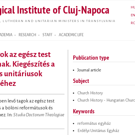
Skip to
ical Institute of Cluj-Napoca
H
main
E
content
, LUTHERAN AND UNITARIAN MINISTERS IN TRANSYLVANIA
R
ADEMIA
RESEARCH
STAFF
ACADEMIC LIFE
ok az egész test
Publication type
ak. Kiegészítés a
Journal article
s unitáriusok
Subject
séhez
Church History
Church History - Hungarian Chur
tben levő tagok az egész test
s a bölöni reformátusok és
Keywords
ez. In:
Studia Doctorum Theologiae
református egyház
Erdélyi Unitárius Egyház