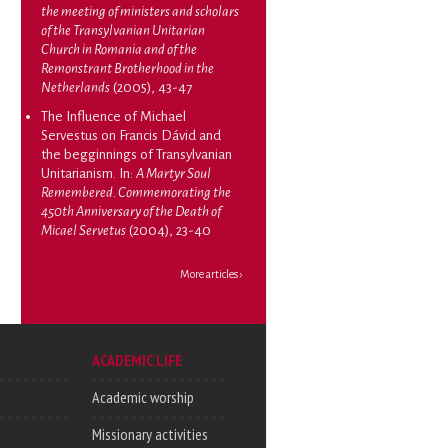
the meeting of ministers and scholars
of the Transylvanian Unitarian
Church in Romania and of the
Remonstrant Brotherhood in the
Netherlands
(2005), 43-47
The Influence of Michael
Servestus on Francis Dávid and
the begginnings of Transylvanian
Unitarianism
. In:
A Martyr Soul
Remembered. Commemorating the
450th Anniversary of the Death of
Micael Servetus
(2004), 23-40
More articles ›
ACADEMIC LIFE
Academic worship
Missionary activities