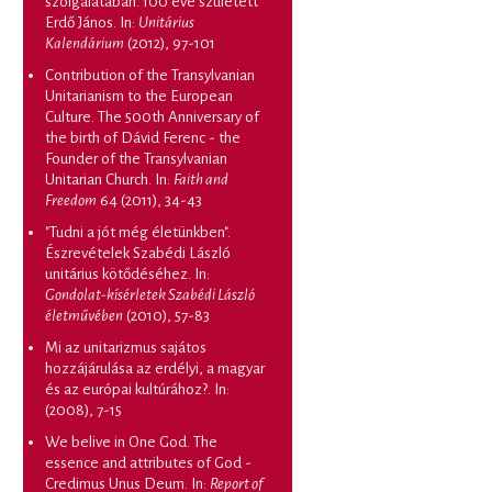
szolgálatában. 100 éve született
Erdő János
. In:
Unitárius
Kalendárium
(2012), 97-101
Contribution of the Transylvanian
Unitarianism to the European
Culture. The 500th Anniversary of
the birth of Dávid Ferenc - the
Founder of the Transylvanian
Unitarian Church
. In:
Faith and
Freedom
64 (2011), 34-43
"Tudni a jót még életünkben".
Észrevételek Szabédi László
unitárius kötődéséhez
. In:
Gondolat-kísérletek Szabédi László
életművében
(2010), 57-83
Mi az unitarizmus sajátos
hozzájárulása az erdélyi, a magyar
és az európai kultúrához?
. In:
(2008), 7-15
We belive in One God. The
essence and attributes of God -
Credimus Unus Deum
. In:
Report of