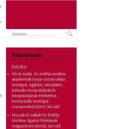
U
N
O
Search
Related books
Elek Rezi
Hit és tudás. Az erdélyi unitárius
akadémiták (1949–2009) vallási,
teológiai, egyházi, társadalmi,
kulturális recepciójának és
integrációjának értékelése,
ch
kontextuális teológiai
szempontból
(2011), 382 old.
Hisszük és valljuk! Az Erdélyi
Unitárius Egyház Kátéjának
magyarázata
(2009), 320 old.