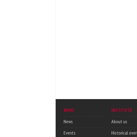
NEWS
INSTITUTE
News
About us
Events
Historical ove