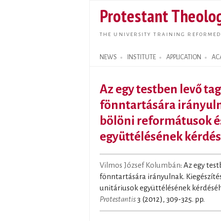
Protestant Theolog
THE UNIVERSITY TRAINING REFORMED
NEWS
INSTITUTE
APPLICATION
AC
Search form
Az egy testben levő tag
fönntartására irányuln
bölöni reformátusok é
együttélésének kérdé
Vilmos József Kolumbán
: Az egy tes
fönntartására irányulnak. Kiegészíté
unitáriusok együttélésének kérdéséh
Protestantis
3 (2012), 309-325. pp.