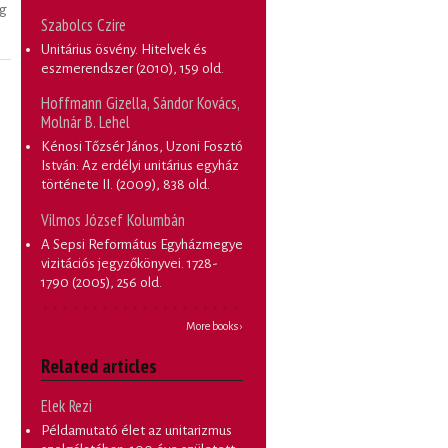
ég
Szabolcs Czire
Unitárius ösvény. Hitelvek és
eszmerendszer
(2010), 159 old.
Hoffmann Gizella, Sándor Kovács,
Molnár B. Lehel
Kénosi Tőzsér János, Uzoni Fosztó
István: Az erdélyi unitárius egyház
története II.
(2009), 838 old.
Vilmos József Kolumbán
A Sepsi Református Egyházmegye
vizitációs jegyzőkönyvei. 1728-
1790
(2005), 256 old.
More books ›
Related articles
Elek Rezi
Példamutató élet az unitarizmus