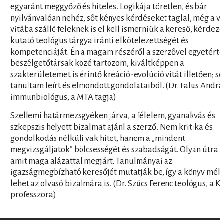
egyaránt meggyőző és hiteles. Logikája töretlen, és bár
nyilvánvalóan nehéz, sőt kényes kérdéseket taglal, még a 
vitába szálló feleknek is el kell ismerniük a kereső, kérdez
kutató teológus tárgya iránti elkötelezettségét és
kompetenciáját. Én a magam részéről a szerzővel egyetért
beszélgetőtársak közé tartozom, kiváltképpen a
szakterületemet is érintő kreáció-evolúció vitát illetően; 
tanultam leírt és elmondott gondolataiból. (Dr. Falus Andr
immunbiológus, a MTA tagja)
Szellemi határmezsgyéken járva, a félelem, gyanakvás és
szkepszis helyett bizalmat ajánl a szerző. Nem kritika és
gondolkodás nélküli vak hitet, hanem a „mindent
megvizsgáljatok” bölcsességét és szabadságát. Olyan útra 
amit maga alázattal megjárt. Tanulmányai az
igazságmegbízható keresőjét mutatják be, így a könyv mél
lehet az olvasó bizalmára is. (Dr. Szűcs Ferenc teológus, a
professzora)