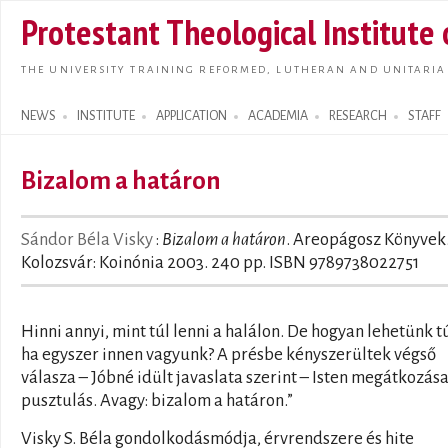
Skip t
Protestant Theological Institute
main
conte
THE UNIVERSITY TRAINING REFORMED, LUTHERAN AND UNITARIA
NEWS
INSTITUTE
APPLICATION
ACADEMIA
RESEARCH
STAFF
Search form
Bizalom a határon
Sándor Béla Visky
:
Bizalom a határon
. Areopágosz Könyvek
Kolozsvár: Koinónia 2003. 240 pp. ISBN 9789738022751
Hinni annyi, mint túl lenni a halálon. De hogyan lehetünk tú
ha egyszer innen vagyunk? A présbe kényszerültek végső
válasza – Jóbné idült javaslata szerint – Isten megátkozása
pusztulás. Avagy: bizalom a határon.”
Visky ​​S. Béla gondolkodásmódja, érvrendszere és hite