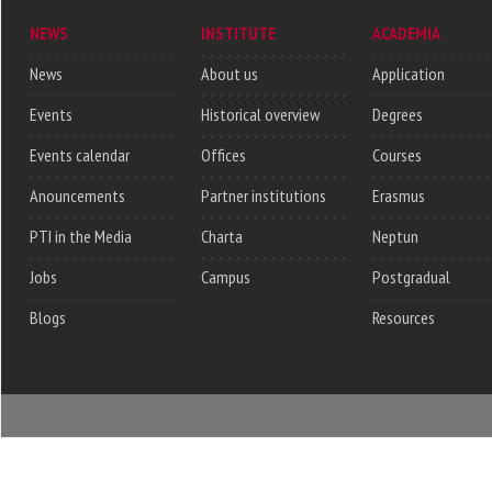
NEWS
INSTITUTE
ACADEMIA
News
About us
Application
Events
Historical overview
Degrees
Events calendar
Offices
Courses
Anouncements
Partner institutions
Erasmus
PTI in the Media
Charta
Neptun
Jobs
Campus
Postgradual
Blogs
Resources