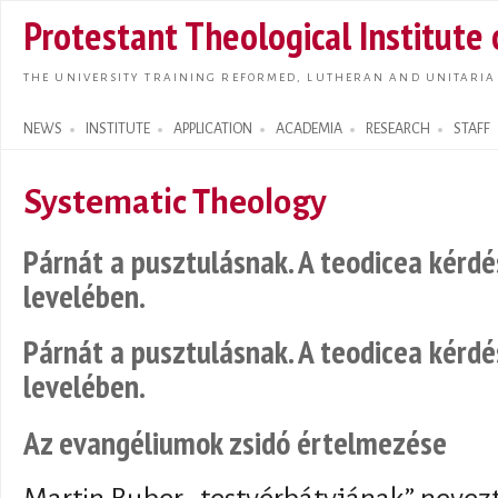
Skip t
Protestant Theological Institute
main
conte
THE UNIVERSITY TRAINING REFORMED, LUTHERAN AND UNITARIA
NEWS
INSTITUTE
APPLICATION
ACADEMIA
RESEARCH
STAFF
Search form
Systematic Theology
Párnát a pusztulásnak. A teodicea kérdé
levelében.
Párnát a pusztulásnak. A teodicea kérdé
levelében.
Az evangéliumok zsidó értelmezése