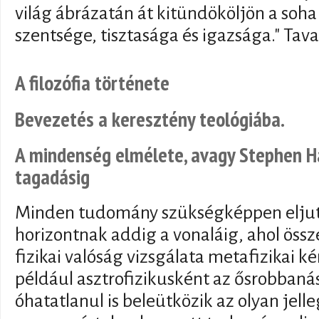
világ ábrázatán át kitündököljön a soha
szentsége, tisztasága és igazsága." Tav
A filozófia története
Bevezetés a keresztény teológiába.
A mindenség elmélete, avagy Stephen Ha
tagadásig
Minden tudomány szükségképpen eljut 
horizontnak addig a vonaláig, ahol össze
fizikai valóság vizsgálata metafizikai ké
például asztrofizikusként az ősrobbanás
óhatatlanul is beleütközik az olyan jel