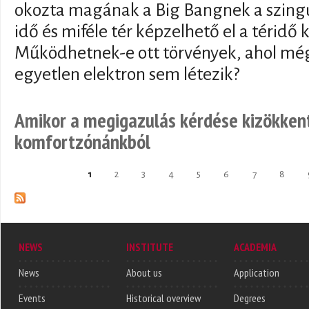
okozta magának a Big Bangnek a szingu
idő és miféle tér képzelhető el a téridő 
Működhetnek-e ott törvények, ahol mé
egyetlen elektron sem létezik?
Amikor a megigazulás kérdése kizökkent
komfortzónánkból
1
2
3
4
5
6
7
8
Pages
NEWS
INSTITUTE
ACADEMIA
News
About us
Application
Events
Historical overview
Degrees