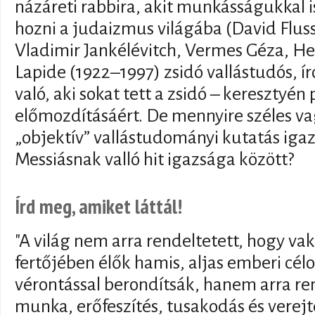
názáreti rabbira, akit munkásságukkal 
hozni a judaizmus világába (David Flus
Vladimir Jankélévitch, Vermes Géza, Hel
Lapide (1922–1997) zsidó vallástudós, ír
való, aki sokat tett a zsidó – keresztyé
előmozdításáért. De mennyire széles va
„objektív” vallástudományi kutatás igaz
Messiásnak valló hit igazsága között?
Írd meg, amiket láttál!
"A világ nem arra rendeltetett, hogy va
fertőjében élők hamis, aljas emberi célo
vérontással berondítsák, hanem arra re
munka, erőfeszítés, tusakodás és verej