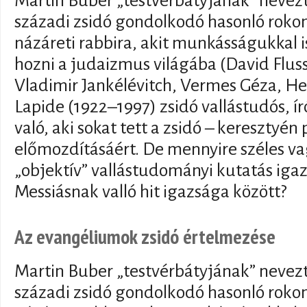
Martin Buber „testvérbátyjának” nevezte
századi zsidó gondolkodó hasonló rokon
názáreti rabbira, akit munkásságukkal 
hozni a judaizmus világába (David Flus
Vladimir Jankélévitch, Vermes Géza, Hel
Lapide (1922–1997) zsidó vallástudós, ír
való, aki sokat tett a zsidó – keresztyé
előmozdításáért. De mennyire széles va
„objektív” vallástudományi kutatás igaz
Messiásnak valló hit igazsága között?
Az evangéliumok zsidó értelmezése
Martin Buber „testvérbátyjának” nevezte
századi zsidó gondolkodó hasonló rokon