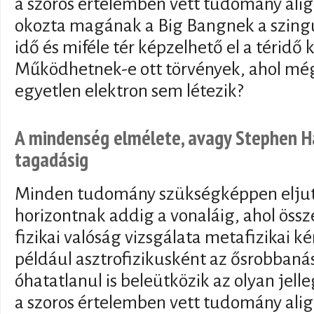
a szoros értelemben vett tudomány alig
okozta magának a Big Bangnek a szingu
idő és miféle tér képzelhető el a téridő 
Működhetnek-e ott törvények, ahol mé
egyetlen elektron sem létezik?
A mindenség elmélete, avagy Stephen Ha
tagadásig
Minden tudomány szükségképpen eljut 
horizontnak addig a vonaláig, ahol össze
fizikai valóság vizsgálata metafizikai ké
például asztrofizikusként az ősrobbanás
óhatatlanul is beleütközik az olyan jel
a szoros értelemben vett tudomány alig