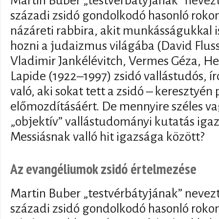
Martin Buber „testvérbátyjának” nevezte
századi zsidó gondolkodó hasonló rokon
názáreti rabbira, akit munkásságukkal 
hozni a judaizmus világába (David Flus
Vladimir Jankélévitch, Vermes Géza, Hel
Lapide (1922–1997) zsidó vallástudós, ír
való, aki sokat tett a zsidó – keresztyé
előmozdításáért. De mennyire széles va
„objektív” vallástudományi kutatás igaz
Messiásnak valló hit igazsága között?
Az evangéliumok zsidó értelmezése
Martin Buber „testvérbátyjának” nevezte
századi zsidó gondolkodó hasonló rokon