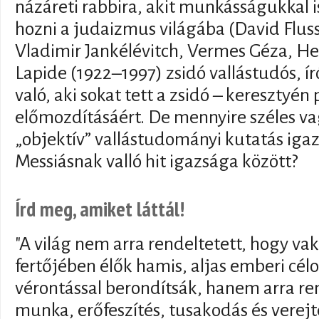
názáreti rabbira, akit munkásságukkal 
hozni a judaizmus világába (David Flus
Vladimir Jankélévitch, Vermes Géza, Hel
Lapide (1922–1997) zsidó vallástudós, ír
való, aki sokat tett a zsidó – keresztyé
előmozdításáért. De mennyire széles va
„objektív” vallástudományi kutatás igaz
Messiásnak valló hit igazsága között?
Írd meg, amiket láttál!
"A világ nem arra rendeltetett, hogy va
fertőjében élők hamis, aljas emberi célo
vérontással berondítsák, hanem arra re
munka, erőfeszítés, tusakodás és verej