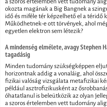
a szoros értelemben vett tudomány alig
okozta magának a Big Bangnek a szingu
idő és miféle tér képzelhető el a téridő 
Működhetnek-e ott törvények, ahol mé
egyetlen elektron sem létezik?
A mindenség elmélete, avagy Stephen Ha
tagadásig
Minden tudomány szükségképpen eljut 
horizontnak addig a vonaláig, ahol össze
fizikai valóság vizsgálata metafizikai ké
például asztrofizikusként az ősrobbanás
óhatatlanul is beleütközik az olyan jel
a szoros értelemben vett tudomány alig