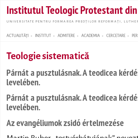
Skip t
Institutul Teologic Protestant di
main
conte
UNIVERSITATE PENTRU FORMAREA PREOȚILOR REFORMAȚI, LUTHER
ACTUALITĂȚI
INSTITUT
ADMITERE
ACADEMIA
CERCETARE
PE
Search form
Teologie sistematică
Párnát a pusztulásnak. A teodicea kérdé
levelében.
Párnát a pusztulásnak. A teodicea kérdé
levelében.
Az evangéliumok zsidó értelmezése