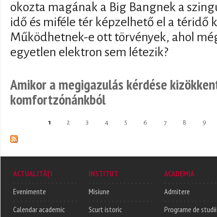
okozta magának a Big Bangnek a szingu
idő és miféle tér képzelhető el a téridő 
Működhetnek-e ott törvények, ahol mé
egyetlen elektron sem létezik?
Amikor a megigazulás kérdése kizökkent
komfortzónánkból
1
2
3
4
5
6
7
8
9
Pages
ACTUALITĂȚI
INSTITUT
ACADEMIA
Evenimente
Misiune
Admitere
Calendar academic
Scurt istoric
Programe de studii