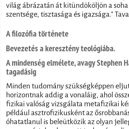
világ ábrázatán át kitündököljön a soha
szentsége, tisztasága és igazsága." Tav
A filozófia története
Bevezetés a keresztény teológiába.
A mindenség elmélete, avagy Stephen Ha
tagadásig
Minden tudomány szükségképpen eljut 
horizontnak addig a vonaláig, ahol össze
fizikai valóság vizsgálata metafizikai ké
például asztrofizikusként az ősrobbanás
óhatatlanul is beleütközik az olyan jel