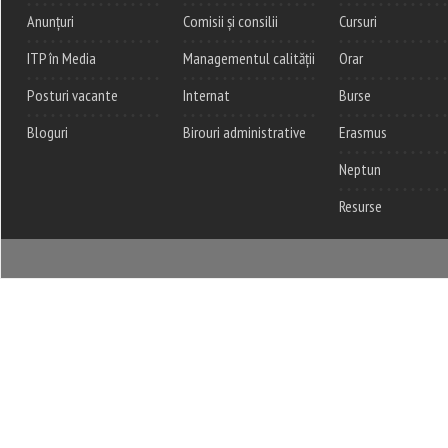
Anunțuri
Comisii și consilii
Cursuri
ITP în Media
Managementul calității
Orar
Posturi vacante
Internat
Burse
Bloguri
Birouri administrative
Erasmus
Neptun
Resurse