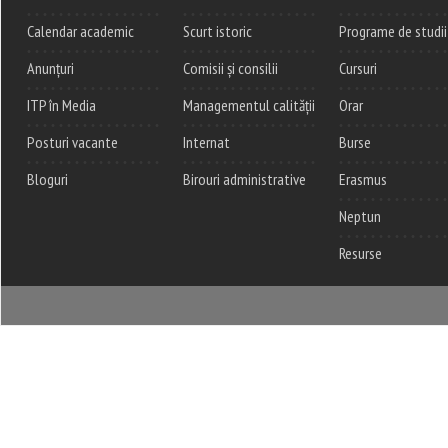
Calendar academic
Scurt istoric
Programe de studii
Anunțuri
Comisii și consilii
Cursuri
ITP în Media
Managementul calității
Orar
Posturi vacante
Internat
Burse
Bloguri
Birouri administrative
Erasmus
Neptun
Resurse