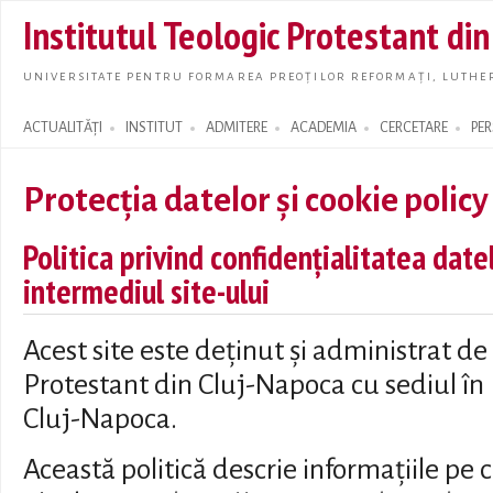
Skip t
Institutul Teologic Protestant di
main
conte
UNIVERSITATE PENTRU FORMAREA PREOȚILOR REFORMAȚI, LUTHER
ACTUALITĂȚI
INSTITUT
ADMITERE
ACADEMIA
CERCETARE
PE
Search form
Protecția datelor și cookie policy
Politica privind confidențialitatea date
intermediul site-ului
Acest site este deținut și administrat de
Protestant din Cluj-Napoca cu sediul în 
Cluj-Napoca.
Această politică descrie informațiile pe 