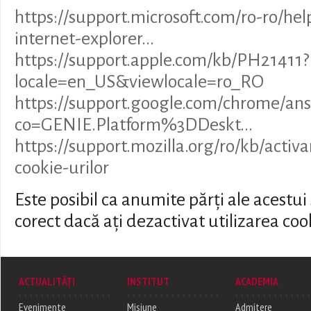
https://support.microsoft.com/ro-ro/h
internet-explorer...
https://support.apple.com/kb/PH21411?
locale=en_US&viewlocale=ro_RO
https://support.google.com/chrome/an
co=GENIE.Platform%3DDeskt...
https://support.mozilla.org/ro/kb/activ
cookie-urilor
Este posibil ca anumite părți ale acestui
corect dacă ați dezactivat utilizarea coo
ACTUALITĂȚI
INSTITUT
ACADEMIA
Evenimente
Misiune
Admitere