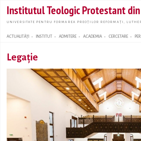
Skip t
Institutul Teologic Protestant di
main
conte
UNIVERSITATE PENTRU FORMAREA PREOȚILOR REFORMAȚI, LUTHER
ACTUALITĂȚI
INSTITUT
ADMITERE
ACADEMIA
CERCETARE
PE
Search form
Legație