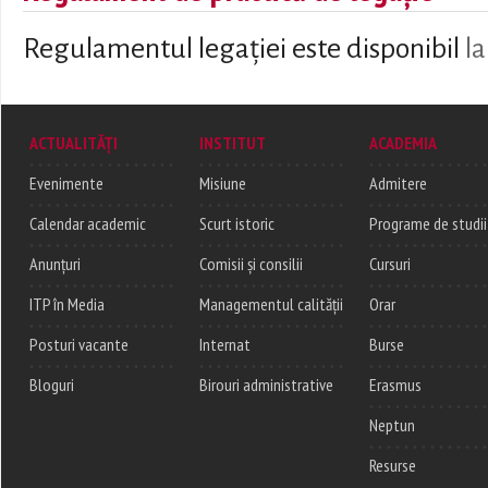
Regulamentul legației este disponibil
la
ACTUALITĂȚI
INSTITUT
ACADEMIA
Evenimente
Misiune
Admitere
Calendar academic
Scurt istoric
Programe de studii
Anunțuri
Comisii și consilii
Cursuri
ITP în Media
Managementul calității
Orar
Posturi vacante
Internat
Burse
Bloguri
Birouri administrative
Erasmus
Neptun
Resurse