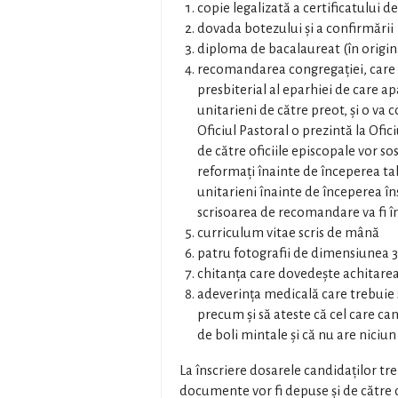
copie legalizată a certificatului d
dovada botezului şi a confirmării
diploma de bacalaureat (în origin
recomandarea congregaţiei, care în
presbiterial al eparhiei de care ap
unitarieni de către preot, şi o v
Oficiul Pastoral o prezintă la Ofi
de către oficiile episcopale vor sos
reformaţi înainte de începerea tab
unitarieni înainte de începerea în
scrisoarea de recomandare va fi î
curriculum vitae scris de mână
patru fotografii de dimensiunea 
chitanța care dovedește achitarea 
adeverința medicală care trebuie s
precum şi să ateste că cel care can
de boli mintale şi că nu are niciun
La înscriere dosarele candidaților t
documente vor fi depuse şi de către ce