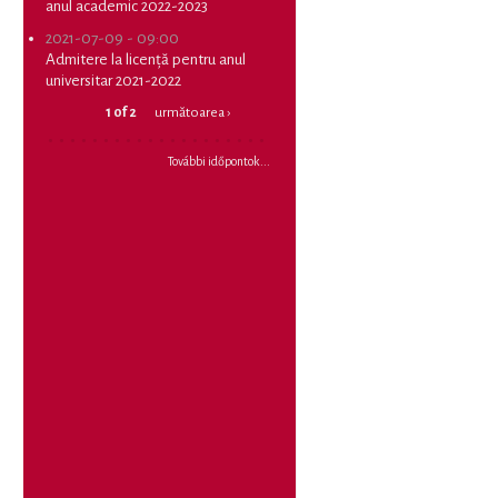
anul academic 2022-2023
2021-07-09 - 09:00
Admitere la licență pentru anul
universitar 2021-2022
1 of 2
următoarea ›
További időpontok...