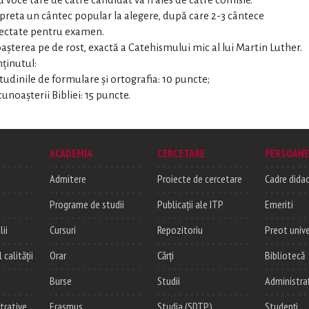
t cu voce tare de către candidat va fi ales de către comisie.
rpreta un cântec popular la alegere, după care 2-3 cântece
electate pentru examen.
şterea pe de rost, exactă a Catehismului mic al lui Martin Luther.
ţinutul:
itudinile de formulare şi ortografia: 10 puncte;
unoaşterii Bibliei: 15 puncte.
ACADEMIA
CERCETARE
PERSOANE
Admitere
Proiecte de cercetare
Cadre didac
Programe de studii
Publicații ale ITP
Emeriti
lii
Cursuri
Repozitoriu
Preot unive
alității
Orar
Cărți
Bibliotecă
Burse
Studii
Administra
trative
Erasmus
Studia (SDTP)
Studenți