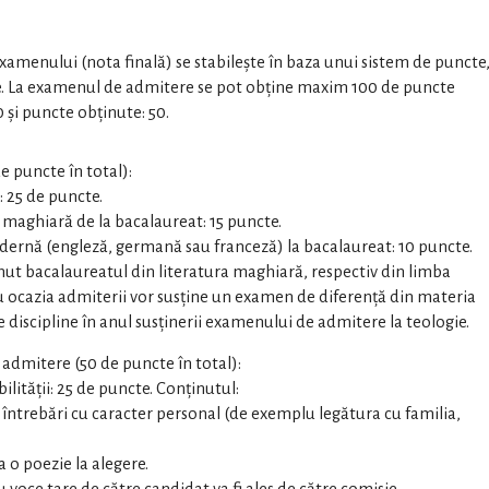
examenului (nota finală) se stabileşte în baza unui sistem de puncte
ale. La examenul de admitere se pot obţine maxim 100 de puncte
și puncte obţinute: 50.
 puncte în total):
: 25 de puncte.
 maghiară de la bacalaureat: 15 puncte.
dernă (engleză, germană sau franceză) la bacalaureat: 10 puncte.
inut bacalaureatul din literatura maghiară, respectiv din limba
 ocazia admiterii vor susţine un examen de diferenţă din materia
e discipline în anul susţinerii examenului de admitere la teologie.
admitere (50 de puncte în total):
ilităţii: 25 de puncte. Conţinutul:
r întrebări cu caracter personal (de exemplu legătura cu familia,
a o poezie la alegere.