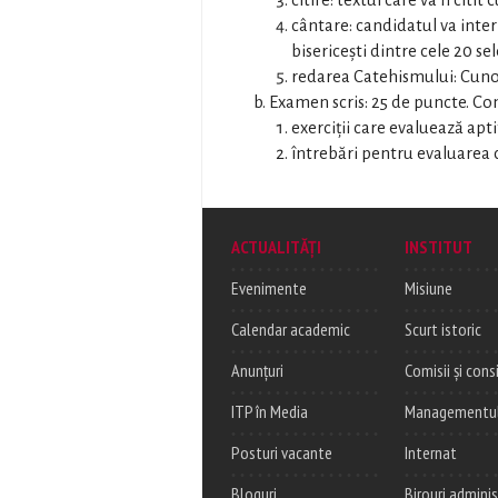
citire: textul care va fi citi
cântare: candidatul va inte
bisericeşti dintre cele 20 s
redarea Catehismului: Cunoa
Examen scris: 25 de puncte. Con
exerciţii care evaluează apt
întrebări pentru evaluarea c
ACTUALITĂȚI
INSTITUT
Evenimente
Misiune
Calendar academic
Scurt istoric
Anunțuri
Comisii și consi
ITP în Media
Managementul c
Posturi vacante
Internat
Bloguri
Birouri adminis