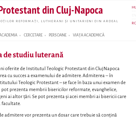
Skip to
 Protestant din Cluj-Napoca
H
main
E
content
OȚILOR REFORMAȚI, LUTHERANI ȘI UNITARIENI DIN ARDEAL
R
ACADEMIA
CERCETARE
PERSOANE
VIAȚA ACADEMICĂ
a de studiu luterană
6 ani oferite de Institutul Teologic Protestant din ClujNapoca
nerea cu succes a examenului de admitere. Admiterea – în
stitutului Teologic Protestant – se face în baza unui examen de
 pot prezenta membrii bisericilor reformate, evanghelice,
ni ai altor ţări. Se pot prezenta şi acei membri ai bisericii care
 facultate.
de admitere vor prezenta un dosar care trebuie să conţină