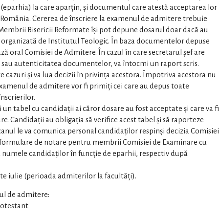
(eparhia) la care aparțin, și documentul care atestă acceptarea lor
in România. Cererea de înscriere la examenul de admitere trebuie
Membrii Bisericii Reformate îşi pot depune dosarul doar dacă au
 organizată de Institutul Teologic. În baza documentelor depuse
ază oral Comisiei de Admitere. În cazul în care secretarul șef are
 sau autenticitatea documentelor, va întocmi un raport scris.
 cazuri și va lua decizii în privința acestora. Împotriva acestora nu
examenul de admitere vor fi primiți cei care au depus toate
scrierilor.
un tabel cu candidații ai căror dosare au fost acceptate şi care va fi
. Candidații au obligația să verifice acest tabel şi să raporteze
ecanul le va comunica personal candidaţilor respinşi decizia Comisiei
 formulare de notare pentru membrii Comisiei de Examinare cu
nd numele candidaţilor în funcţie de eparhii, respectiv după
iulie (perioada admiterilor la facultăţi).
nul de admitere:
rotestant