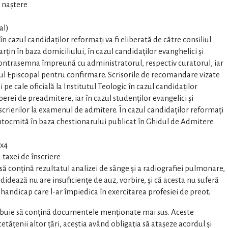
e naştere
al)
 cazul candidaţilor reformaţi va fi eliberată de către consiliul
arţin în baza domiciliului, în cazul candidaţilor evanghelici şi
a contrasemna împreună cu administratorul, respectiv curatorul, iar
ciul Episcopal pentru confirmare. Scrisorile de recomandare vizate
i pe cale oficială la Institutul Teologic în cazul candidaţilor
erei de preadmitere, iar în cazul studenţilor evangelici şi
scrierilor la examenul de admitere. În cazul candidaţilor reformaţi
ntocmită în baza chestionarului publicat în Ghidul de Admitere.
3x4
taxei de înscriere
ă conțină rezultatul analizei de sânge şi a radiografiei pulmonare,
didează nu are insuficienţe de auz, vorbire, şi că acesta nu suferă
 handicap care l-ar împiedica în exercitarea profesiei de preot.
rebuie să conțină documentele menționate mai sus. Aceste
tățenii altor țări, aceștia având obligația să atașeze acordul şi