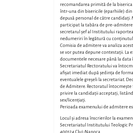
recomandarea primită de la biserica 
într-una din bisericile (eparhiile) d
depusă personal de către candidați. 
participat la tabăra de pre-admitere
secretarul șef al Institutului raporte
nedumeriri în legătură cu conținutul
Comisia de admitere va analiza aceste
se vor putea depune contestații. La 
documentele necesare până la data în
Secretariatul Rectoratului va întocmi 
afișat imediat după ședința de formare
eventualele greşeli la secretariat. D
de Admitere. Rectoratul întocmeşte
privire la candidaţii acceptaţi, listâ
sex/licenţiaţi.
Perioada examenului de admitere este 
Locul şi adresa înscrierilor la exame
Secretariatul Institutului Teologic P
400124 Cluj-Napoca