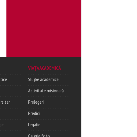
VIAȚA ACADEMICĂ
tice
Slujbe academice
Activitate misionară
rsitar
Prelegeri
Predici
ție
Legație
Galerie foto