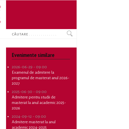
U
N
O
Search
Evenimente similare
2026-06-29 - 09:00
Examenul de admitere la
programul de masterat anul 2026-
2027
2025-06-30 - 09:00
Admitere pentru studii de
masterat la anul academic 2025-
2026
2024-09-12 - 09:00
Admitere masterat la anul
academic 2024-2025