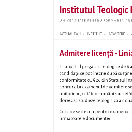
Institutul Teologic
UNIVERSITATE PENTRU FORMAREA PRE
ACTUALITĂȚI
INSTITUT
ADMITERE
Search form
Admitere licență - Lini
La anul I. al pregătirii teologice de 
candidaţii se pot înscrie după susţi
conformitate cu § 26 din Statutul In
concurs. La examenul de admitere se
unitariene, cetăţeni români sau cetăţe
doresc să studieze teologia ca a doua
Cei care se înscriu pentru examenul 
următoarele documente: