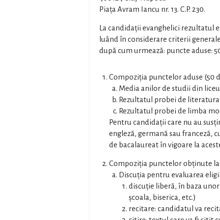
Piaţa Avram Iancu nr. 13. C.P. 230.
La candidaţii evanghelici rezultatul 
luând în considerare criterii gener
după cum urmează: puncte aduse: 50 
Compoziţia punctelor aduse (50 de
Media anilor de studii din liceu
Rezultatul probei de literatura
Rezultatul probei de limba mo
Pentru candidaţii care nu au susţ
engleză, germană sau franceză, cu
de bacalaureat în vigoare la acest
Compoziţia punctelor obţinute la 
Discuţia pentru evaluarea eligib
discuţie liberă, în baza uno
şcoala, biserica, etc.)
recitare: candidatul va recit