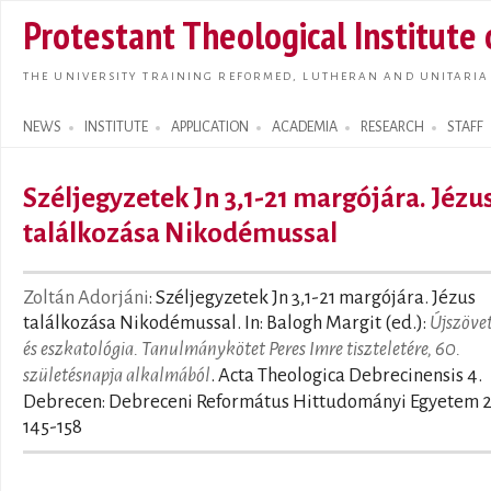
Skip t
Protestant Theological Institute
main
conte
THE UNIVERSITY TRAINING REFORMED, LUTHERAN AND UNITARIA
NEWS
INSTITUTE
APPLICATION
ACADEMIA
RESEARCH
STAFF
Search form
Széljegyzetek Jn 3,1-21 margójára. Jézu
találkozása Nikodémussal
Zoltán Adorjáni
: Széljegyzetek Jn 3,1-21 margójára. Jézus
találkozása Nikodémussal. In: Balogh Margit (ed.):
Újszöve
és eszkatológia. Tanulmánykötet Peres Imre tiszteletére, 60.
születésnapja alkalmából
. Acta Theologica Debrecinensis 4.
Debrecen: Debreceni Református Hittudományi Egyetem 2
145-158