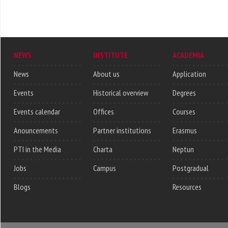
NEWS
INSTITUTE
ACADEMIA
News
About us
Application
Events
Historical overview
Degrees
Events calendar
Offices
Courses
Anouncements
Partner institutions
Erasmus
PTI in the Media
Charta
Neptun
Jobs
Campus
Postgradual
Blogs
Resources