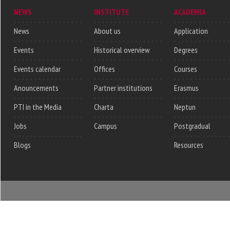
NEWS
INSTITUTE
ACADEMIA
News
About us
Application
Events
Historical overview
Degrees
Events calendar
Offices
Courses
Anouncements
Partner institutions
Erasmus
PTI in the Media
Charta
Neptun
Jobs
Campus
Postgradual
Blogs
Resources