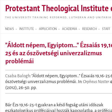
Skip t
Protestant Theological Institute
main
conte
THE UNIVERSITY TRAINING REFORMED, LUTHERAN AND UNITARIA
NEWS
INSTITUTE
APPLICATION
ACADEMIA
RESEARCH
STAFF
Search form
"Áldott népem, Egyiptom…" Ézsaiás 19,1
25 és az ószövetségi univerzalizmus
problémái
Csaba Balogh
: "Áldott népem, Egyiptom…" Ézsaiás 19,16-25 
ószövetségi univerzalizmus problémái. In:
Orpheus Noster
(2012), 26-50. pp.
Bár Ézs 19,16-25-t gyakran a késő fogság utáni időszak
eszkatologikus próféciáival hozzák kapcsolatba, a próféci