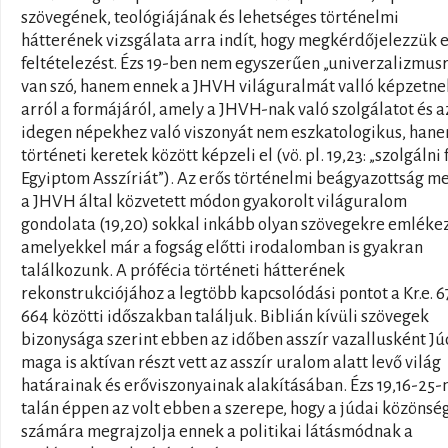
szövegének, teológiájának és lehetséges történelmi
hátterének vizsgálata arra indít, hogy megkérdőjelezzük e
feltételezést. Ézs 19-ben nem egyszerűen „univerzalizmusr
van szó, hanem ennek a JHVH világuralmát valló képzetne
arról a formájáról, amely a JHVH-nak való szolgálatot és a
idegen népekhez való viszonyát nem eszkatologikus, han
történeti keretek között képzeli el (vö. pl. 19,23: „szolgálni 
Egyiptom Asszíriát”). Az erős történelmi beágyazottság me
a JHVH által közvetett módon gyakorolt világuralom
gondolata (19,20) sokkal inkább olyan szövegekre emlékez
amelyekkel már a fogság előtti irodalomban is gyakran
találkozunk. A prófécia történeti hátterének
rekonstrukciójához a legtöbb kapcsolódási pontot a Kr.e. 6
664 közötti időszakban találjuk. Biblián kívüli szövegek
bizonysága szerint ebben az időben asszír vazallusként J
maga is aktívan részt vett az asszír uralom alatt levő világ
határainak és erőviszonyainak alakításában. Ézs 19,16-25-
talán éppen az volt ebben a szerepe, hogy a júdai közönsé
számára megrajzolja ennek a politikai látásmódnak a