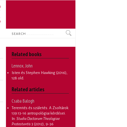
U
N
O
Search
Related books
Lennox, John
Isten és Stephen Hawking
(2016),
128 old.
Related articles
Csaba Balogh
Teremtés és születés. A Zsoltárok
139:13-16 antropológiai kérdései
.
In:
Studia Doctorum Theologiae
Protestantis
3 (2012), 9-36