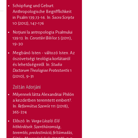
Schöpfung und Geburt.
Anthropologische Begrifflichkeit
in Psalm 139,13-16
. In:
Sacra Scripta
10 (2012), 147-176
Noțiuni la antropologia Psalmului
139:13
. In:
Cercetări Biblice
5 (2011),
19-30
Megbánó Isten - változó Isten. Az
ószövetségi teológia korlátairól
és lehetőségeiről
. In:
Studia
Doctorum Theologiae Protestantis
1
(2010), 9-31
Zoltán Adorjáni
Milyennek látta Alexandriai Philón
a kezdetben teremtett embert?
.
In:
Református Szemle
111 (2018),
365-374
Előszó
. In:
Varga László: Elő
hitkérdések. Szentháromság,
teremtés, predestináció, feltámadás,