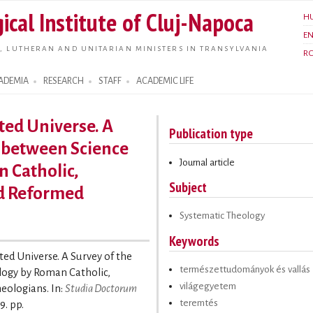
Skip to
ical Institute of Cluj-Napoca
H
main
E
content
, LUTHERAN AND UNITARIAN MINISTERS IN TRANSYLVANIA
R
ADEMIA
RESEARCH
STAFF
ACADEMIC LIFE
ted Universe. A
Publication type
e between Science
Journal article
 Catholic,
Subject
nd Reformed
Systematic Theology
Keywords
ted Universe. A Survey of the
természettudományok és vallás
ogy by Roman Catholic,
világegyetem
eologians. In:
Studia Doctorum
teremtés
9. pp.