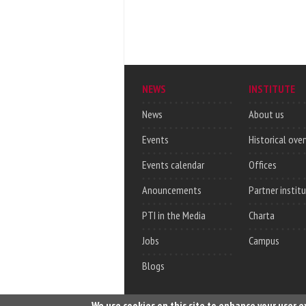
NEWS
INSTITUTE
News
About us
Events
Historical ove
Events calendar
Offices
Anouncements
Partner instit
PTI in the Media
Charta
Jobs
Campus
Blogs
We use cookies on this site to enhance your user 