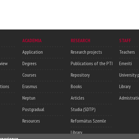
ACADEMIA
RESEARCH
STAFF
Application
Research projects
Teachers
rview
Degrees
Publications of the PTI
Emeriti
Courses
Repository
University 
utions
Erasmus
Books
Library
Neptun
Articles
Admistrati
Postgradual
Studia (SDTP)
Resources
Református Szemle
Library
experience