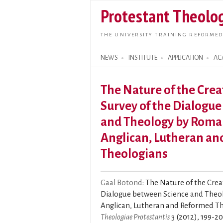
Protestant Theolog
THE UNIVERSITY TRAINING REFORMED
NEWS
INSTITUTE
APPLICATION
AC
Search form
The Nature of the Crea
Survey of the Dialogu
and Theology by Roman
Anglican, Lutheran a
Theologians
Gaal Botond
: The Nature of the Crea
Dialogue between Science and Theol
Anglican, Lutheran and Reformed Th
Theologiae Protestantis
3 (2012), 199-20