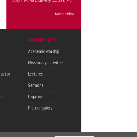
Sátán. Marosvásárhely
(2008), 7-7
More articles ›
ACADEMIC LIFE
Academic worship
Missionary activities
pastor
Lectures
Sermons
on
Legation
Picture galery