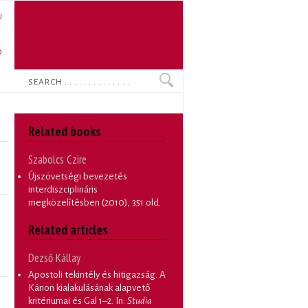
U
N
O
Search
Related books
Szabolcs Czire
Újszövetségi bevezetés
interdiszciplináris
megközelítésben
(2010), 351 old.
Related articles
Dezső Kállay
Apostoli tekintély és hitigazság. A
Kánon kialakulásának alapvető
kritériumai és Gal 1–2
. In:
Studia