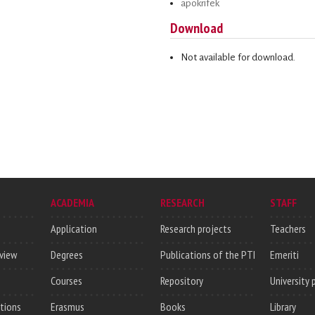
apokrifek
Download
Not available for download.
ACADEMIA
RESEARCH
STAFF
Application
Research projects
Teachers
rview
Degrees
Publications of the PTI
Emeriti
Courses
Repository
University 
utions
Erasmus
Books
Library