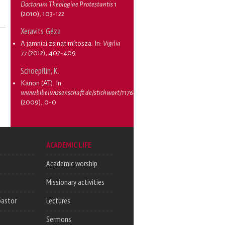
Doctorum Theologiae Protestantis
1
(2010), 103-122
Xeravits Géza
A jamniai zsinat mítosza
. In:
Vigilia
77 (2012), 402-409
Schoepflin, K.
Kanon (AT)
. In:
www.bibelwissenschaft.de/stichwort/11768/
(2009), 0-0
ACADEMIC LIFE
Academic worship
Missionary activities
pastor
Lectures
Sermons