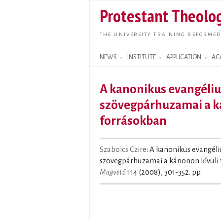
Protestant Theolog
THE UNIVERSITY TRAINING REFORMED
NEWS
INSTITUTE
APPLICATION
AC
Search form
A kanonikus evangéli
szövegpárhuzamai a k
forrásokban
Szabolcs Czire
: A kanonikus evangé
szövegpárhuzamai a kánonon kívüli 
Magvető
114 (2008), 301-352. pp.