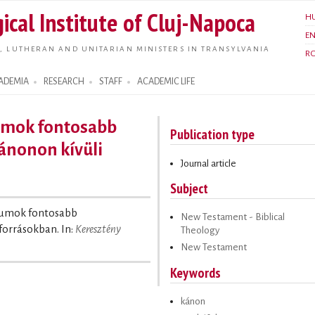
Skip to
ical Institute of Cluj-Napoca
H
main
E
content
, LUTHERAN AND UNITARIAN MINISTERS IN TRANSYLVANIA
R
ADEMIA
RESEARCH
STAFF
ACADEMIC LIFE
umok fontosabb
Publication type
ánonon kívüli
Journal article
Subject
liumok fontosabb
New Testament - Biblical
forrásokban. In:
Keresztény
Theology
New Testament
Keywords
kánon