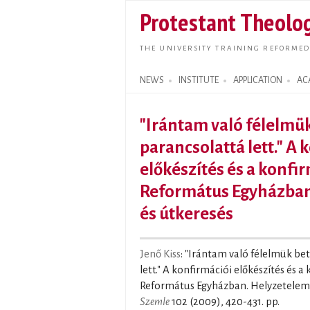
Protestant Theolog
THE UNIVERSITY TRAINING REFORMED
NEWS
INSTITUTE
APPLICATION
AC
Search form
"Irántam való félelmü
parancsolattá lett." A 
előkészítés és a konfi
Református Egyházban
és útkeresés
Jenő Kiss
: "Irántam való félelmük be
lett." A konfirmációi előkészítés és 
Református Egyházban. Helyzetelemzé
Szemle
102 (2009), 420-431. pp.