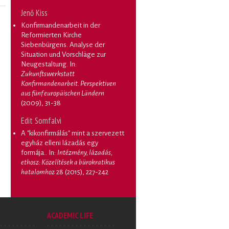
Jenő Kiss
Konfirmandenarbeit in der
Reformierten Kirche
Siebenbürgens. Analyse der
Situation und Vorschläge zur
Neugestaltung
. In:
Zukunftswerkstatt
Konfirmandenarbeit. Perspektiven
aus fünf europäischen Ländern
(2009), 31-38
Edit Somfalvi
A "kikonfirmálás" mint a szervezett
egyház elleni lázadás egy
formája.
. In:
Intézmény, lázadás,
ethosz: Közelítések a bürokratikus
hatalomhoz
28 (2015), 227-242
ACADEMIC LIFE