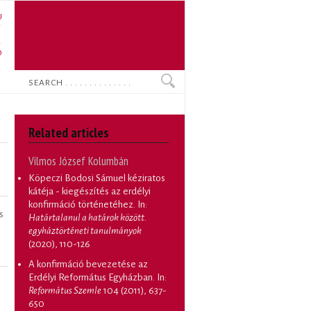
U
N
O
Search
Related articles
Vilmos József Kolumbán
Köpeczi Bodosi Sámuel kéziratos
kátéja - kiegészítés az erdélyi
konfirmáció történetéhez
. In:
s
Határtalanul a határok között.
egyháztörténeti tanulmányok
(2020), 110-126
A konfirmáció bevezetése az
Erdélyi Református Egyházban
. In:
Református Szemle
104 (2011), 637-
650