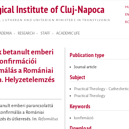
Skip to
ical Institute of Cluj-Napoca
H
main
E
content
, LUTHERAN AND UNITARIAN MINISTERS IN TRANSYLVANIA
R
ADEMIA
RESEARCH
STAFF
ACADEMIC LIFE
k betanult emberi
Publication type
konfirmációi
Journal article
rmálás a Romániai
Subject
. Helyzetelemzés
Practical Theology - Cathechetic
Practical Theology
Keywords
tanult emberi parancsolattá
a konfirmálás a Romániai
konfirmáció
s és útkeresés. In:
Református
Download