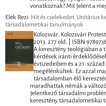
vonatkoznak? Mit jelent a meg
Elek Rezi:
Hit és cselekedet. Unitárius 
társadalometikai tanulmányok
Kolozsvár: Kolozsvári Protest
2013. 277 old. | ISBN 97897
A keresztény teológiában a 
kérdések iránti érdeklődések
évtizedeiben és a 21. század
megélénkültek. Ez azzal ma
társadalomban élő kereszt
maradhattak némák a változó
jelentkező társadalmi problé
keresztény társadalometikai 