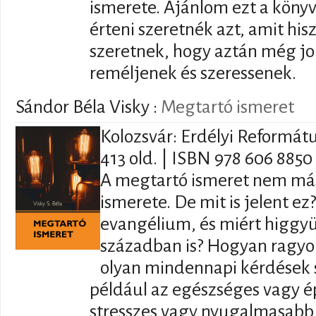
ismerete. Ajánlom ezt a köny
érteni szeretnék azt, amit hi
szeretnek, hogy aztán még j
reméljenek és szeressenek.
Sándor Béla Visky :
Megtartó ismeret
Kolozsvár: Erdélyi Reformát
413 old. | ISBN 978 606 8850 
A megtartó ismeret nem más
ismerete. De mit is jelent e
evangélium, és miért higgy
században is? Hogyan ragyog
olyan mindennapi kérdések 
például az egészséges vagy 
stresszes vagy nyugalmasabb