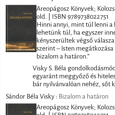
Areopágosz Könyvek; Kolozsv
old. | ISBN 9789738022751
Hinni annyi, mint túl lenni 
lehetünk túl, ha egyszer in
kényszerültek végső válasza 
szerint – Isten megátkozása 
bizalom a határon.”
Visky ​​S. Béla gondolkodásmód
egyaránt meggyőző és hiteles.
bár nyilvánvalóan nehéz, sőt k
Sándor Béla Visky :
Bizalom a határon
Areopágosz Könyvek; Kolozsv