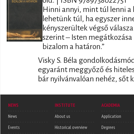
old. | ISBN 9789738022751
Hinni annyi, mint túl lenni 
lehetünk túl, ha egyszer in
kényszerültek végső válasza 
szerint – Isten megátkozása 
bizalom a határon.”
Visky ​​S. Béla gondolkodásmód
egyaránt meggyőző és hiteles.
bár nyilvánvalóan nehéz, sőt k
NEWS
INSTITUTE
ACADEMIA
News
About us
Application
Events
Historical overview
Degrees