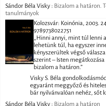
Sándor Béla Visky :
Bizalom a határon. T
tanulmányok
Kolozsvár: Koinónia, 2003. 2
9789738022751
„Hinni annyi, mint túl lenni
lehetünk túl, ha egyszer in
kényszerültek végső válasza 
szerint – Isten megátkozása 
bizalom a határon.”
Visky ​​S. Béla gondolkodásmód
egyaránt meggyőző és hiteles.
bár nyilvánvalóan nehéz, sőt k
Sándor Béla Visky :
Bizalom a határon