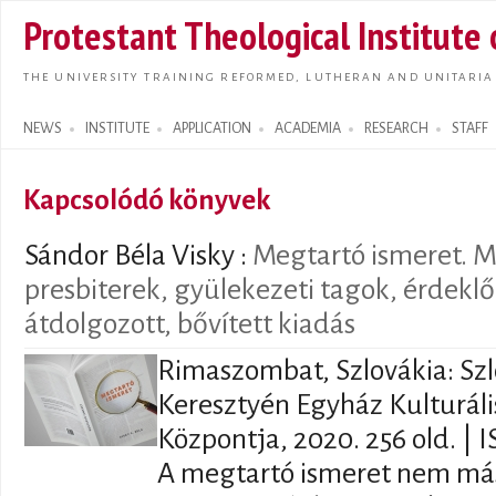
Skip t
Protestant Theological Institute
main
conte
THE UNIVERSITY TRAINING REFORMED, LUTHERAN AND UNITARIA
NEWS
INSTITUTE
APPLICATION
ACADEMIA
RESEARCH
STAFF
Search form
Kapcsolódó könyvek
Sándor Béla Visky :
Megtartó ismeret. M
presbiterek, gyülekezeti tagok, érdekl
átdolgozott, bővített kiadás
Rimaszombat, Szlovákia: Sz
Keresztyén Egyház Kulturál
Központja, 2020. 256 old. |
A megtartó ismeret nem más