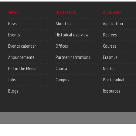
NEWS
INSTITUTE
ACADEMIA
News
About us
Application
Events
Historical overview
Degrees
Events calendar
Offices
Courses
Anouncements
Partner institutions
Erasmus
PTI in the Media
Charta
Neptun
Jobs
Campus
Postgradual
Blogs
Resources