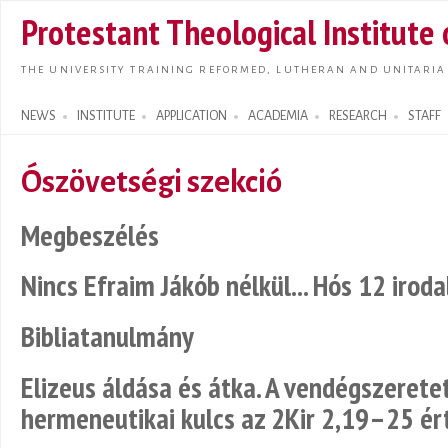
Skip t
Protestant Theological Institute
main
conte
THE UNIVERSITY TRAINING REFORMED, LUTHERAN AND UNITARIA
NEWS
INSTITUTE
APPLICATION
ACADEMIA
RESEARCH
STAFF
Search form
Ószövetségi szekció
Megbeszélés
Nincs Efraim Jákób nélkül... Hós 12 iro
Bibliatanulmány
Elizeus áldása és átka. A vendégszerete
hermeneutikai kulcs az 2Kir 2,19–25 é