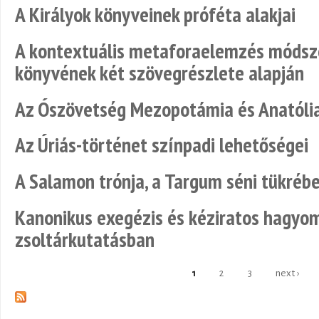
A Királyok könyveinek próféta alakjai
A kontextuális metaforaelemzés módsze
könyvének két szövegrészlete alapján
Az Ószövetség Mezopotámia és Anatóli
Az Úriás-történet színpadi lehetőségei
A Salamon trónja, a Targum séni tükréb
Kanonikus exegézis és kéziratos hagyo
zsoltárkutatásban
1
2
3
next ›
Pages